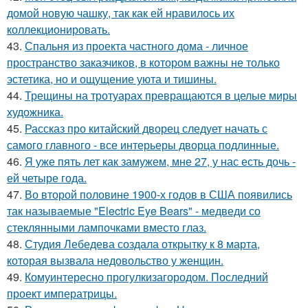
домой новую чашку, так как ей нравилось их
коллекционировать.
43.
Спальня из проекта частного дома - личное
пространство заказчиков, в котором важны не только
эстетика, но и ощущение уюта и тишины.
44.
Трещины на тротуарах превращаются в целые миры
художника.
45.
Рассказ про китайский дворец следует начать с
самого главного - все интерьеры дворца подлинные.
46.
Я уже пять лет как замужем, мне 27, у нас есть дочь -
ей четыре года.
47.
Во второй половине 1900-х годов в США появились
так называемые "Electric Eye Bears" - медведи со
стеклянными лампочками вместо глаз.
48.
Студия Лебедева создала открытку к 8 марта,
которая вызвала недовольство у женщин.
49.
Комуинтересно прогулкизагородом. Последний
проект императрицы.