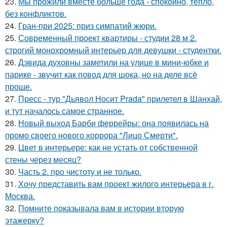
23.
Мы прожили вместе больше года - спокойно, тепло,
без конфликтов.
24.
Гран-при 2025: приз симпатий жюри.
25.
Современный проект квартиры - студии 28 м 2.
строгий монохромный интерьер для девушки - студентки.
26.
Дэвида духовны заметили на улице в мини-юбке и
парике - звучит как повод для шока, но на деле всё
проще.
27.
Пресс - тур "Дьявол Носит Prada" прилетел в Шанхай,
и тут началось самое странное.
28.
Новый выход Барби феррейры: она появилась на
промо своего нового хоррора "Лицо Смерти".
29.
Цвет в интерьере: как не устать от собственной
стены через месяц?
30.
Часть 2. про чистоту и не только.
31.
Хочу представить вам проект жилого интерьера в г.
Москва.
32.
Помните показывала вам в истории вторую
этажерку?