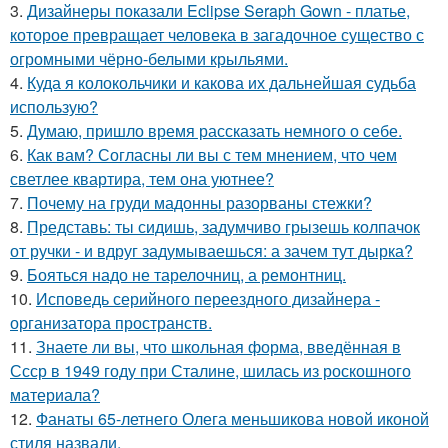
3.
Дизайнеры показали Eclipse Seraph Gown - платье,
которое превращает человека в загадочное существо с
огромными чёрно-белыми крыльями.
4.
Куда я колокольчики и какова их дальнейшая судьба
использую?
5.
Думаю, пришло время рассказать немного о себе.
6.
Как вам? Согласны ли вы с тем мнением, что чем
светлее квартира, тем она уютнее?
7.
Почему на груди мадонны разорваны стежки?
8.
Представь: ты сидишь, задумчиво грызешь колпачок
от ручки - и вдруг задумываешься: а зачем тут дырка?
9.
Бояться надо не тарелочниц, а ремонтниц.
10.
Исповедь серийного переездного дизайнера -
организатора пространств.
11.
Знаете ли вы, что школьная форма, введённая в
Ссср в 1949 году при Сталине, шилась из роскошного
материала?
12.
Фанаты 65-летнего Олега меньшикова новой иконой
стиля назвали.