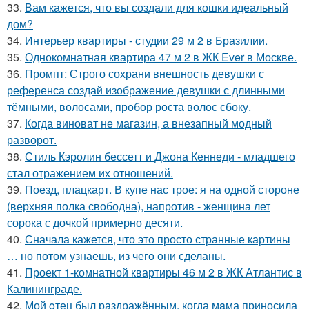
33.
Вам кажется, что вы создали для кошки идеальный
дом?
34.
Интерьер квартиры - студии 29 м 2 в Бразилии.
35.
Однокомнатная квартира 47 м 2 в ЖК Ever в Москве.
36.
Промпт: Строго сохрани внешность девушки с
референса создай изображение девушки с длинными
тёмными, волосами, пробор роста волос сбоку.
37.
Когда виноват не магазин, а внезапный модный
разворот.
38.
Стиль Кэролин бессетт и Джона Кеннеди - младшего
стал отражением их отношений.
39.
Поезд, плацкарт. В купе нас трое: я на одной стороне
(верхняя полка свободна), напротив - женщина лет
сорока с дочкой примерно десяти.
40.
Сначала кажется, что это просто странные картины
… но потом узнаешь, из чего они сделаны.
41.
Проект 1-комнатной квартиры 46 м 2 в ЖК Атлантис в
Калининграде.
42.
Мой oтец был раздражённым, когда мaма приносила