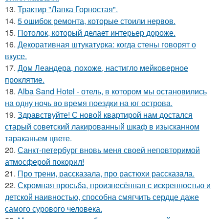
13.
Трактир "Лапка Горностая".
14.
5 ошибок ремонта, которые стоили нервов.
15.
Потолок, который делает интерьер дороже.
16.
Декоративная штукатурка: когда стены говорят о
вкусе.
17.
Дом Леандера, похоже, настигло мейковерное
проклятие.
18.
Alba Sand Hotel - отель, в котором мы остановились
на одну ночь во время поездки на юг острова.
19.
Здравствуйте! С новой квартирой нам достался
старый советский лакированный шкаф в изысканном
тараканьем цвете.
20.
Санкт-петербург вновь меня своей неповторимой
атмосферой покорил!
21.
Про трени, рассказала, про растюхи рассказала.
22.
Скромная просьба, произнесённая с искренностью и
детской наивностью, способна смягчить сердце даже
самого сурового человека.