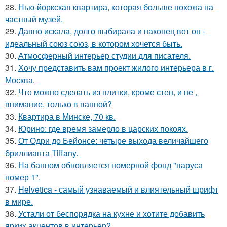
28.
Нью-йоркская квартира, которая больше похожа на
частный музей.
29.
Давно искала, долго выбирала и наконец вот он -
идеальный союз союз, в котором хочется быть.
30.
Атмосферный интерьер студии для писателя.
31.
Хочу представить вам проект жилого интерьера в г.
Москва.
32.
Что можно сделать из плитки, кроме стен, и не ,
внимание, только в ванной?
33.
Квартира в Минске, 70 кв.
34.
Юрино: где время замерло в царских покоях.
35.
От Одри до Бейонсе: четыре выхода величайшего
бриллианта Tiffany.
36.
На банном обновляется номерной фонд "паруса
номер 1".
37.
Helvetica - самый узнаваемый и влиятельный шрифт
в мире.
38.
Устали от беспорядка на кухне и хотите добавить
ярких акцентов в интерьер?