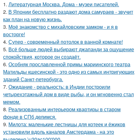
1.
Литературная Москва. Дома - музеи писателей.
2.
В Японии бесплатно раздают дома самураев - звучит
как план на новую жизнь.
3.
Моё знакомство с михайловским замком - и я в
восторге!
4.
Супер - современный потолок в ванной комнате!
5.
Всё больше людей выбирают джапанди за ощущение
спокойствия, которое он создаёт.
6.
Особняк прославленной примы мариинского театра
Матильды кшесинской - это одно из самых интригующих
зданий Санкт-петербурга.
7.
Ожидание - реальность: в Индии построили
четырехэтажный дом в виде рыбы, и он мгновенно стал
мемом.
8.
Реализованным интерьером квартиры в старом
фонде в СПб делимся.
9.
Милота: маленькие лестницы для котеек и ёжиков
установили вдоль каналов Амстердама - на это
выделено \u20ac100'000.