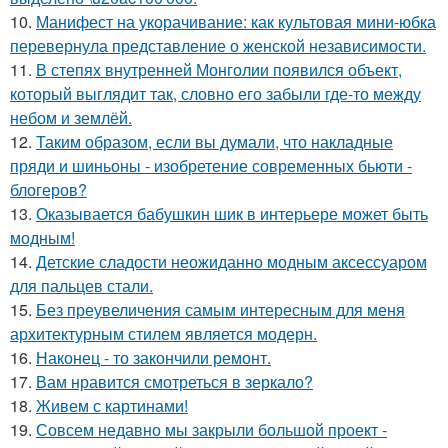
10.
Манифест на укорачивание: как культовая мини-юбка
перевернула представление о женской независимости.
11.
В степях внутренней Монголии появился объект,
который выглядит так, словно его забыли где-то между
небом и землёй.
12.
Таким образом, если вы думали, что накладные
пряди и шиньоны - изобретение современных бьюти -
блогеров?
13.
Оказывается бабушкин шик в интерьере может быть
модным!
14.
Детские сладости неожиданно модным аксессуаром
для пальцев стали.
15.
Без преувеличения самым интересным для меня
архитектурным стилем является модерн.
16.
Наконец - то закончили ремонт.
17.
Вам нравится смотреться в зеркало?
18.
Живем с картинами!
19.
Совсем недавно мы закрыли большой проект -