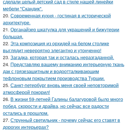
сделали целый детский сад в стиле нашей линейки
мебели "Скандик".
20.
Современная кухня - гостиная в исторической
архитектуре.
21.
Органайзер шкатулка для украшений и бижутерии
большая.
22.
Эта композиция из орхидей на белом столике
выглядит невероятно элегантно и утонченно!
23.
Загадка, которая так и осталась неразгаданной.
24.
Представляю вашему вниманию интерьерную ткань
дак с грязезашитным и водоотталкивающим
тефлоновым покрытием производства Турции.
25.
Санкт-петербург вновь меня своей неповторимой
атмосферой покорил!
26.
В жизни 59-летней Галины балагуровой было много
побед, скорости и драйва, но сейчас все радости
остались в прошлом.
27.
Струнный светильник - почему сейчас его ставят в
дорогих интерьерах?