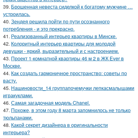
39.
Брошенная невеста сиделкой к богатому мужчине …
устроилась.
40.
Зендея решила пойти по пути осознанного
потребления - и это прекрасно.
41.
Реализованный интерьер квартиры в Минске.
42.
Колоритный интерьер квартиры для молодой
девушки - яркий, выразительный и с настроением.
43.
Проект 1-комнатной квартиры 46 м 2 в ЖК Ever в
Москве.
44.
Как создать гармоничное пространство: советы по
васту.
45.
Нашиновости_14 группапочемучки лепкасмалышами
игракуклами.
46.
Самая загадочная модель Chanel.
47.
Похоже, в этом году 8 марта запомнилось не только
тюльпанами.
48.
Какой секрет дизайнера в оригинальности
интерьера?