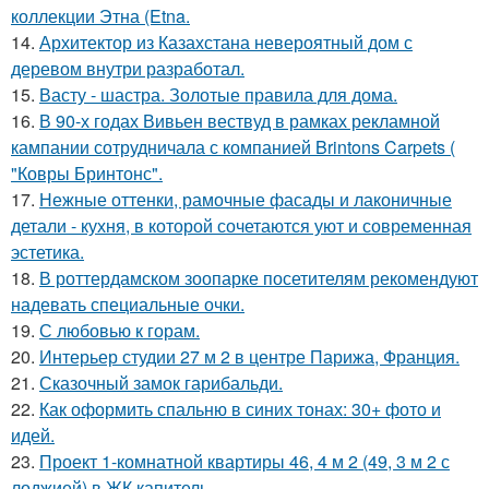
коллекции Этна (Etna.
14.
Архитектор из Казахстана невероятный дом с
деревом внутри разработал.
15.
Васту - шастра. Золотые правила для дома.
16.
В 90-х годах Вивьен вествуд в рамках рекламной
кампании сотрудничала с компанией Brintons Carpets (
"Ковры Бринтонс".
17.
Нежные оттенки, рамочные фасады и лаконичные
детали - кухня, в которой сочетаются уют и современная
эстетика.
18.
В роттердамском зоопарке посетителям рекомендуют
надевать специальные очки.
19.
С любовью к горам.
20.
Интерьер студии 27 м 2 в центре Парижа, Франция.
21.
Сказочный замок гарибальди.
22.
Как оформить спальню в синих тонах: 30+ фото и
идей.
23.
Проект 1-комнатной квартиры 46, 4 м 2 (49, 3 м 2 с
лоджией) в ЖК капитель.