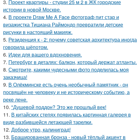
3.
Проект квартиры - студии 25 м 2 в ЖК городские
истории в новой Москве.
4.
В проекте Draw Me A Face фотограф пит стар и
визажистка Тициана Раймондо превратили детские
рисунки в настоящий макияж.
5.
Резиденция к - 2: почему советская архитектура иногда
говорила шёпотом.
6.
Идеи для вашего вдохновения.
7.
Петербург в деталях: балкон, который держат атланты.
8.
Смотрите, какими чудесными фото поделилась моя
заказчица!
9.
В Олёкминске есть очень необычный памятник - он
посвящён не человеку и не историческому событию, а
реке лене.
10.
"Душевой поддон? Это же прошлый век!
11.
В китайских степях появилась картинная галерея в
виде разбившейся летающей тарелки.
12.
Доброе утро, калиниград!
13.
Брашированная бронза - новый тёплый акцент в