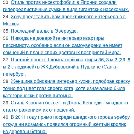
33.
Стиль против инсектофобии: в Японии создали
гиперреалистичные сумки в виде гигантских насекомых.
34.
Хочу представить вам проект жилого интерьера в г.
Москва.
35.
Последний вальс в Эвервуде.
36.
Никогда не доверяйте интерьер квартиры
пессимисту, особенно если он самоуверени не имеет
сомнений в плане своих цветовых восприятий мира.
37.
Цветной проект 1-комнатной квартиры 36, 3 м 2 (39, 8
м 2 с лоджией) в ЖК Дубровский в Пушкине (Санкт-
петербург.
38.
Женщина обновила интерьер кухни, подобрав краску
точно под цвет глаз своего кота, хотя изначально была
категорически против питомца.
39.
Стиль Кэролин бессетт и Джона Кеннеди - младшего
стал отражением их отношений.
40.
В 2011 году прямо посреди шведского города эребру
откуда ни возьмись появился огромный жёлтый кролик
из дерева и бетона.