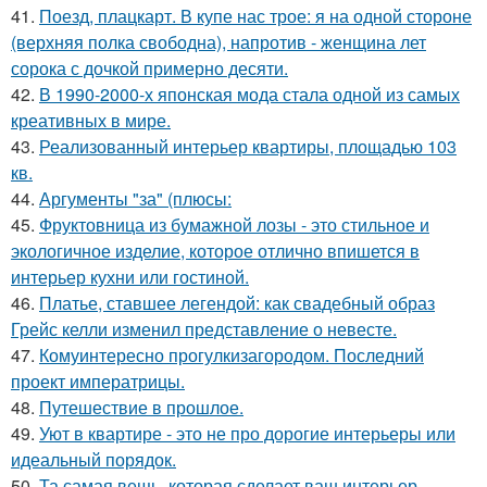
41.
Поезд, плацкарт. В купе нас трое: я на одной стороне
(верхняя полка свободна), напротив - женщина лет
сорока с дочкой примерно десяти.
42.
В 1990-2000-х японская мода стала одной из самых
креативных в мире.
43.
Реализованный интерьер квартиры, площадью 103
кв.
44.
Аргументы "за" (плюсы:
45.
Фруктовница из бумажной лозы - это стильное и
экологичное изделие, которое отлично впишется в
интерьер кухни или гостиной.
46.
Платье, ставшее легендой: как свадебный образ
Грейс келли изменил представление о невесте.
47.
Комуинтересно прогулкизагородом. Последний
проект императрицы.
48.
Путешествие в прошлое.
49.
Уют в квартире - это не про дорогие интерьеры или
идеальный порядок.
50.
Та самая вещь, которая сделает ваш интерьер