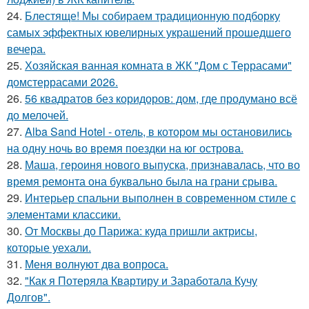
24.
Блестяще! Мы собираем традиционную подборку
самых эффектных ювелирных украшений прошедшего
вечера.
25.
Хозяйская ванная комната в ЖК "Дом с Террасами"
домстеррасами 2026.
26.
56 квадратов без коридоров: дом, где продумано всё
до мелочей.
27.
Alba Sand Hotel - отель, в котором мы остановились
на одну ночь во время поездки на юг острова.
28.
Маша, героиня нового выпуска, признавалась, что во
время ремонта она буквально была на грани срыва.
29.
Интерьер спальни выполнен в современном стиле с
элементами классики.
30.
От Москвы до Парижа: куда пришли актрисы,
которые уехали.
31.
Меня волнуют два вопроса.
32.
"Как я Потеряла Квартиру и Заработала Кучу
Долгов".