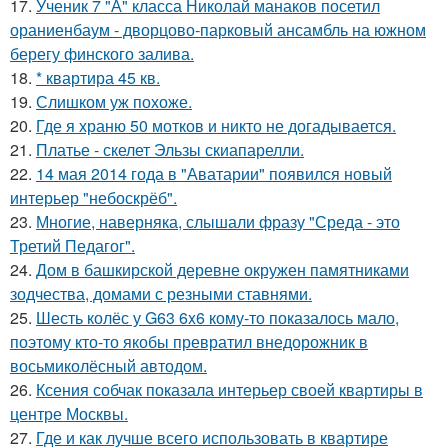
17.
Ученик 7 "А" класса Николай манаков посетил
ораниенбаум - дворцово-парковый ансамбль на южном
берегу финского залива.
18.
* квартира 45 кв.
19.
Слишком уж похоже.
20.
Где я храню 50 мотков и никто не догадывается.
21.
Платье - скелет Эльзы скиапарелли.
22.
14 мая 2014 года в "Аватарии" появился новый
интерьер "небоскрёб".
23.
Многие, наверняка, слышали фразу "Среда - это
Третий Педагог".
24.
Дом в башкирской деревне окружен памятниками
зодчества, домами с резными ставнями.
25.
Шесть колёс у G63 6x6 кому-то показалось мало,
поэтому кто-то якобы превратил внедорожник в
восьмиколёсный автодом.
26.
Ксения собчак показала интерьер своей квартиры в
центре Москвы.
27.
Где и как лучше всего использовать в квартире