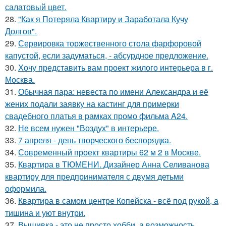
салатовый цвет.
28.
"Как я Потеряла Квартиру и Заработала Кучу
Долгов".
29.
Сервировка торжественного стола фарфоровой
капустой, если задуматься, - абсурдное предложение.
30.
Хочу представить вам проект жилого интерьера в г.
Москва.
31.
Обычная пара: невеста по имени Александра и её
жених подали заявку на кастинг для примерки
свадебного платья в рамках промо фильма A24.
32.
Не всем нужен "Воздух" в интерьере.
33.
7 апреля - день творческого беспорядка.
34.
Современный проект квартиры 62 м 2 в Москве.
35.
Квартира в ТЮМЕНИ. Дизайнер Анна Селиванова
квартиру для предпринимателя с двумя детьми
оформила.
36.
Квартира в самом центре Копейска - всё под рукой, а
тишина и уют внутри.
37.
Вышивка - это не просто хобби, а возможность