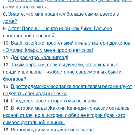
вами на языке уюта.
8.
Знаете, что мне нравится больше самих цветов в
доме?
9.
Этот "Парень" - не кто иной, как Джон Гальяно
собственной персоной.
10.
Ваай, какой же простенький стиль у матери драконов
- Эмилии Кларк, у меня просто нет слов!
11.
Доброе утро, калиниград!
12.
Таким образом, если вы думали, что накладные
пряди и шиньоны - изобретение современных бьюти -
блогеров?
13.
В роттердамском зоопарке посетителям рекомендуют
надевать специальные очки.
14.
Средневековье которого мы не знали.
15.
В истории моды Жаклин Кеннеди - онассис осталась
иконой стиля, но в истории любви её второй брак - это
символ фатальной ошибки.
16.
Ретрофутуризм в дизайне интерьера.