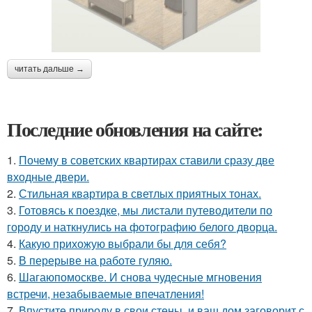
читать дальше →
Последние обновления на сайте:
1.
Почему в советских квартирах ставили сразу две
входные двери.
2.
Стильная квартира в светлых приятных тонах.
3.
Готовясь к поездке, мы листали путеводители по
городу и наткнулись на фотографию белого дворца.
4.
Какую прихожую выбрали бы для себя?
5.
В перерыве на работе гуляю.
6.
Шагаюпомоскве. И снова чудесные мгновения
встречи, незабываемые впечатления!
7.
Впустите природу в свои стены, и ваш дом заговорит с