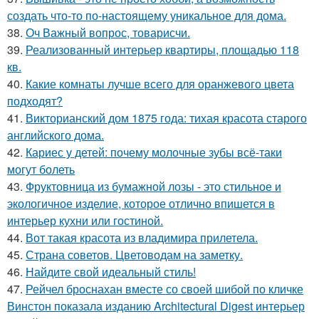
создать что-то по-настоящему уникальное для дома.
38.
Оч Важный вопрос, товарисчи.
39.
Реализованный интерьер квартиры, площадью 118
кв.
40.
Какие комнаты лучше всего для оранжевого цвета
подходят?
41.
Викторианский дом 1875 года: тихая красота старого
английского дома.
42.
Кариес у детей: почему молочные зубы всё-таки
могут болеть
43.
Фруктовница из бумажной лозы - это стильное и
экологичное изделие, которое отлично впишется в
интерьер кухни или гостиной.
44.
Вот такая красота из владимира прилетела.
45.
Страна советов. Цветоводам на заметку.
46.
Найдите свой идеальный стиль!
47.
Рейчел броснахан вместе со своей шибой по кличке
Винстон показала изданию Architectural Digest интерьер