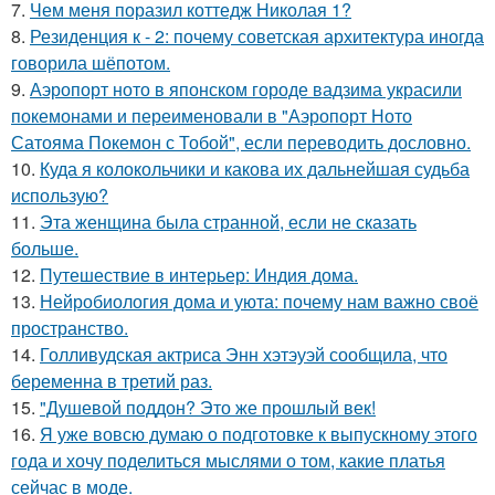
7.
Чем меня поразил коттедж Николая 1?
8.
Резиденция к - 2: почему советская архитектура иногда
говорила шёпотом.
9.
Аэропорт ното в японском городе вадзима украсили
покемонами и переименовали в "Аэропорт Ното
Сатояма Покемон с Тобой", если переводить дословно.
10.
Куда я колокольчики и какова их дальнейшая судьба
использую?
11.
Эта женщина была странной, если не сказать
больше.
12.
Путешествие в интерьер: Индия дома.
13.
Нейробиология дома и уюта: почему нам важно своё
пространство.
14.
Голливудская актриса Энн хэтэуэй сообщила, что
беременна в третий раз.
15.
"Душевой поддон? Это же прошлый век!
16.
Я уже вовсю думаю о подготовке к выпускному этого
года и хочу поделиться мыслями о том, какие платья
сейчас в моде.