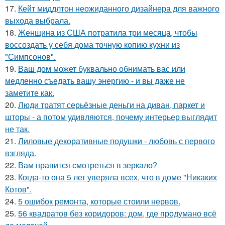
17.
Кейт миддлтон неожиданного дизайнера для важного
выхода выбрала.
18.
Женщина из США потратила три месяца, чтобы
воссоздать у себя дома точную копию кухни из
"Симпсонов".
19.
Ваш дом может буквально обнимать вас или
медленно съедать вашу энергию - и вы даже не
заметите как.
20.
Люди тратят серьёзные деньги на диван, паркет и
шторы - а потом удивляются, почему интерьер выглядит
не так.
21.
Лиловые декоративные подушки - любовь с первого
взгляда.
22.
Вам нравится смотреться в зеркало?
23.
Когда-то она 5 лет уверяла всех, что в доме "Никаких
Котов".
24.
5 ошибок ремонта, которые стоили нервов.
25.
56 квадратов без коридоров: дом, где продумано всё