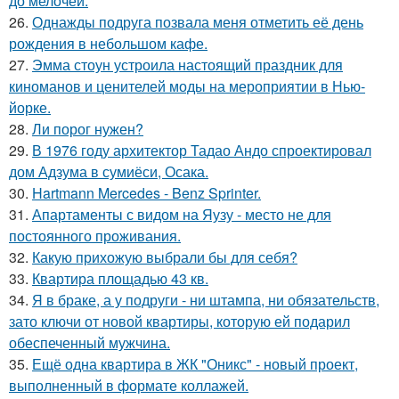
до мелочей.
26.
Однажды подруга позвала меня отметить её день
рождения в небольшом кафе.
27.
Эмма стоун устроила настоящий праздник для
киноманов и ценителей моды на мероприятии в Нью-
йорке.
28.
Ли порог нужен?
29.
В 1976 году архитектор Тадао Андо спроектировал
дом Адзума в сумиёси, Осака.
30.
Hartmann Mercedes - Benz Sprinter.
31.
Апартаменты с видом на Яузу - место не для
постоянного проживания.
32.
Какую прихожую выбрали бы для себя?
33.
Квартира площадью 43 кв.
34.
Я в браке, а у подруги - ни штампа, ни обязательств,
зато ключи от новой квартиры, которую ей подарил
обеспеченный мужчина.
35.
Ещё одна квартира в ЖК "Оникс" - новый проект,
выполненный в формате коллажей.