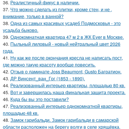
36.
Реалистичный фикус в наличии.
37.
Что можно сделать из плитки, кроме стен, и не ,
внимание, только в ванной?
38.
Одна из самых красивых усадеб Подмосковья - это
усадьба быково.
39.
Однокомнатная квартира 47 м 2 в ЖК Ever в Москве.
40.
Пыльный лиловый - новый нейтральный цвет 2026
года.
41.
Ну как же после окончания кресла не написать пост,
где можно такую красоту вообще повесить.
42.
Отзыв о ламинате Joss Beaumont, Gusto Багратион.
43.
ДР Винсент_ван_Гог (1853 - 1890).
44.
Реализованный интерьер квартиры, площадью 80 кв.
45.
Вот и завершилась наша финальная защита проекта.
46.
Куда бы вы это поставили?
47.
Реализованный интерьер однокомнатной квартиры,
площадью 48 кв.
48.
Замок гарибальди. Замок гарибальди в самарской
области расположен на берегу волги в селе хрящёвка.