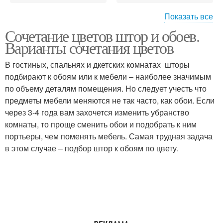
Показать все
Сочетание цветов штор и обоев.
Шторы при обоях
Шторы в доме
Варианты сочетания цветов
В гостиных, спальнях и дкетских комнатах шторы
подбирают к обоям или к мебели – наиболее значимым
Шторы для
по объему деталям помещения. Но следует учесть что
Шторы к белым
определенной комнаты
предметы мебели меняются не так часто, как обои. Если
через 3-4 года вам захочется изменить убранство
комнаты, то проще сменить обои и подобрать к ним
портьеры, чем поменять мебель. Самая трудная задача
в этом случае – подбор штор к обоям по цвету.