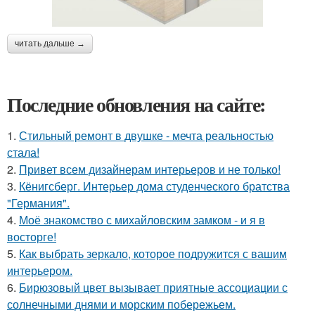
читать дальше →
Последние обновления на сайте:
1.
Стильный ремонт в двушке - мечта реальностью
стала!
2.
Привет всем дизайнерам интерьеров и не только!
3.
Кёнигсберг. Интерьер дома студенческого братства
"Германия".
4.
Моё знакомство с михайловским замком - и я в
восторге!
5.
Как выбрать зеркало, которое подружится с вашим
интерьером.
6.
Бирюзовый цвет вызывает приятные ассоциации с
солнечными днями и морским побережьем.