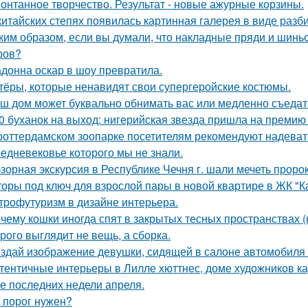
онтанное творчество. Результат - новые ажурные корзины.
китайских степях появилась картинная галерея в виде раз
ким образом, если вы думали, что накладные пряди и шинь
ров?
донна оскар в шоу превратила.
тёры, которые ненавидят свои супергеройские костюмы.
ш дом может буквально обнимать вас или медленно съедать 
0 буханок на выход: нигерийская звезда пришла на премию
роттердамском зоопарке посетителям рекомендуют надеват
едневековье которого мы не знали.
зорная экскурсия в Республике Чечня г. шали мечеть прор
оры под ключ для взрослой пары в новой квартире в ЖК "К
трофутуризм в дизайне интерьера.
чему кошки иногда спят в закрытых тесных пространствах 
рого выглядит не вещь, а сборка.
здай изображение девушки, сидящей в салоне автомобиля в
тентичные интерьеры в Лилле хюттнес, доме художников кар
е последних недели апреля.
 порог нужен?