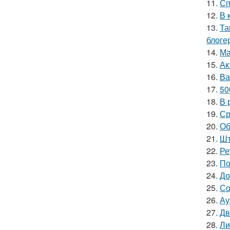
11.
Сп
12.
В 
13.
Та
блоге
14.
Ма
15.
Ак
16.
Ва
17.
50
18.
В 
19.
Ср
20.
Об
21.
Шт
22.
Ре
23.
По
24.
До
25.
Со
26.
Ау
27.
Дв
28.
Ли