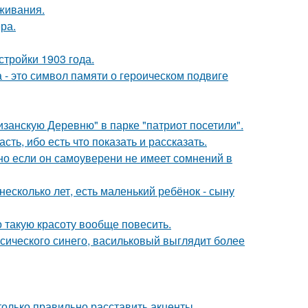
оживания.
ра.
тройки 1903 года.
 - это символ памяти о героическом подвиге
занскую Деревню" в парке "патриот посетили".
сть, ибо есть что показать и рассказать.
но если он самоуверени не имеет сомнений в
есколько лет, есть маленький ребёнок - сыну
о такую красоту вообще повесить.
ссического синего, васильковый выглядит более
только правильно расставить акценты.