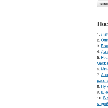
читат
Пос
1.
Лит
2.
Опи
3.
Бол
4.
Диз
5.
Рос
Gabba
6.
Мин
7.
Ана
расст
8.
Ну 
9.
Шик
10.
В 
модой