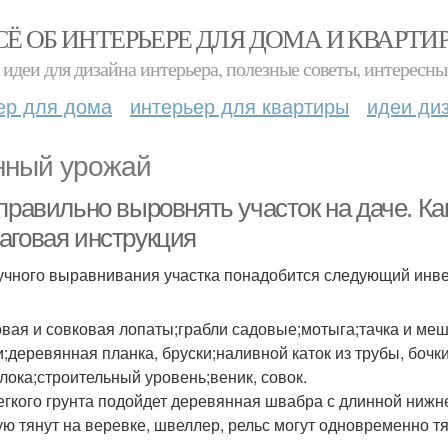
СЁ ОБ ИНТЕРЬЕРЕ ДЛЯ ДОМА И КВАРТИ
идеи для дизайна интерьера, полезные советы, интересны
ер для дома
интерьер для квартиры
идеи ди
ный урожай
 правильно выровнять участок на даче. К
аговая инструкция
учного выравнивания участка понадобится следующий инве
вая и совковая лопаты;грабли садовые;мотыга;тачка и меш
и;деревянная планка, бруски;наливной каток из трубы, бочк
лока;строительный уровень;веник, совок.
егкого грунта подойдет деревянная швабра с длинной нижне
ую тянут на веревке, швеллер, рельс могут одновременно тя