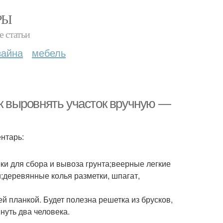
РЫ
е статьи
зайна
мебель
ак выровнять участок вручную —
нтарь:
ки для сбора и вывоза грунта;веерные легкие
и;деревянные колья разметки, шпагат,
й планкой. Будет полезна решетка из брусков,
нуть два человека.