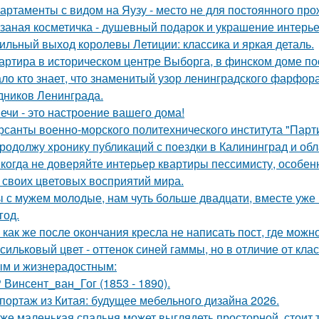
артаменты с видом на Яузу - место не для постоянного пр
заная косметичка - душевный подарок и украшение интерье
ильный выход королевы Летиции: классика и яркая деталь.
артира в историческом центре Выборга, в финском доме пос
ло кто знает, что знаменитый узор ленинградского фарфора
дников Ленинграда.
ечи - это настроение вашего дома!
рсанты военно-морского политехнического института "Парти
продолжу хронику публикаций с поездки в Калининград и обла
когда не доверяйте интерьер квартиры пессимисту, особен
 своих цветовых восприятий мира.
 с мужем молодые, нам чуть больше двадцати, вместе уже н
год.
 как же после окончания кресла не написать пост, где можн
сильковый цвет - оттенок синей гаммы, но в отличие от кла
м и жизнерадостным:
 Винсент_ван_Гог (1853 - 1890).
портаж из Китая: будущее мебельного дизайна 2026.
же маленькая спальня может выглядеть просторной, стоит 