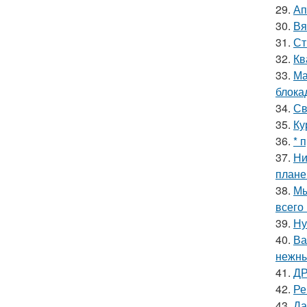
29.
Ап
30.
Вя
31.
Ст
32.
Кв
33.
Ма
блока
34.
Св
35.
Ку
36.
* 
37.
Ни
плане
38.
Мы
всего 
39.
Ну
40.
Ва
нежны
41.
ДР
42.
Ре
43.
Да