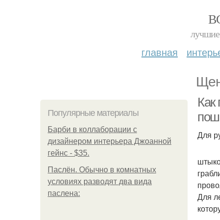
В
лучшие 
главная
интерь
Щен
Как
Популярные материалы
пош
Барби в коллаборации с
Для р
дизайнером интерьера Джоанной
гейнс - $35.
штыко
Паслён. Обычно в комнатных
грабл
условиях разводят два вида
прово
паслена:
Для л
котор