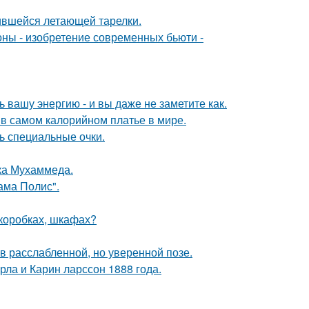
бившейся летающей тарелки.
оны - изобретение современных бьюти -
вашу энергию - и вы даже не заметите как.
 в самом калорийном платье в мире.
ь специальные очки.
ока Мухаммеда.
ама Полис".
(коробках, шкафах?
 расслабленной, но уверенной позе.
ла и Карин ларссон 1888 года.