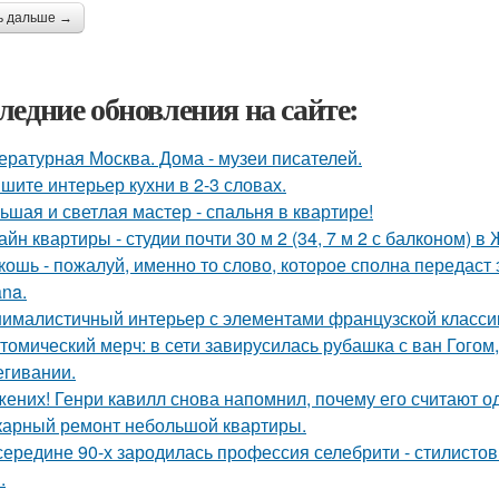
ь дальше →
ледние обновления на сайте:
ературная Москва. Дома - музеи писателей.
шите интерьер кухни в 2-3 словах.
ьшая и светлая мастер - спальня в квартире!
айн квартиры - студии почти 30 м 2 (34, 7 м 2 с балконом) 
кошь - пожалуй, именно то слово, которое сполна передаст
na.
ималистичный интерьер с элементами французской классик
томический мерч: в сети завирусилась рубашка с ван Гогом
егивании.
жених! Генри кавилл снова напомнил, почему его считают о
арный ремонт небольшой квартиры.
середине 90-х зародилась профессия селебрити - стилисто
.