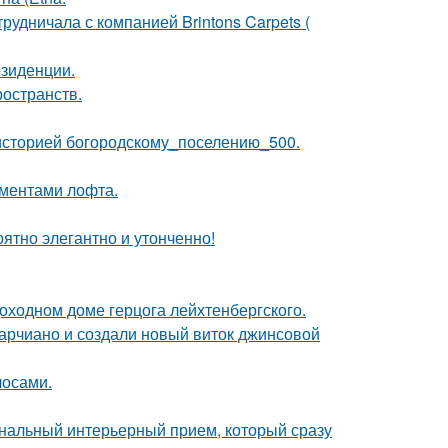
рудничала с компанией Brintons Carpets (
езиденции.
ространств.
историей богородскому_поселению_500.
ементами лофта.
ятно элегантно и утонченно!
оходном доме герцога лейхтенбергского.
марчиано и создали новый виток джинсовой
лосами.
ональный интерьерный прием, который сразу