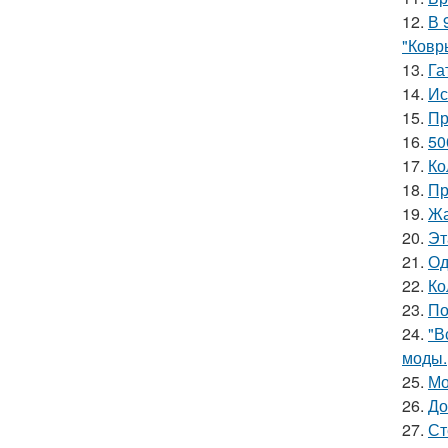
12.
В 
"Ковр
13.
Га
14.
Ис
15.
Пр
16.
50
17.
Ко
18.
Пр
19.
Жа
20.
Эт
21.
Од
22.
Ко
23.
По
24.
"В
моды.
25.
Мо
26.
До
27.
Ст