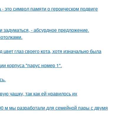
 - это символ памяти о героическом подвиге
 задуматься, - абсурдное предложение.
потолками.
 цвет глаз своего кота, хотя изначально была
и корпуса "парус номер 1".
сь.
ую чашку, так как ей нравилось их
00 м мы разработали для семейной пары с двумя