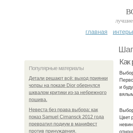
В
лучшие 
главная
интерь
Шаг
Как
Популярные материалы
Выбор
Детали решают всё: выход приянки
Перво
чопры на показе Dior обернулся
и буд
шквалом критики из-за небрежного
вялым
пошива.
Выбор
Невеста без права выбора: как
Цвет 
показ Samuel Cirnansck 2012 года
невин
превратил подиум в манифест
отнош
против принуждения.