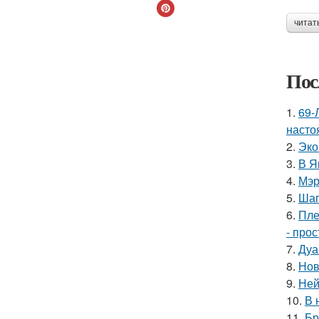
читат
Пос
1.
69-
насто
2.
Эко
3.
В Я
4.
Мэр
5.
Шаг
6.
Пле
- прос
7.
Дуа
8.
Нов
9.
Ней
10.
В 
11.
Бр