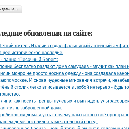
ь дальше →
ледние обновления на сайте:
Летний житель Италии создал фальшивый античный амфитеа
ящее историческое наследие.
 - панно "Песочный Берег":
понии бесплатно раздают дома самураев - звучит как план 
илин монро не просто носила одежду - она создавала канон
аюпомоскве. И снова чудесные мгновения встречи, незабы
тёный столик легко вписывается в любой интерьер - будь т
транство.
 липа: как носить тренды нулевых и выглядеть ультрасовре
ая жизнь заброшенной дачи.
робиология дома и уюта: почему нам важно своё пространс
нашем доме поселился замечательный сосед!
ашированная бронза - новый тёплый акцент в коллекции Эт