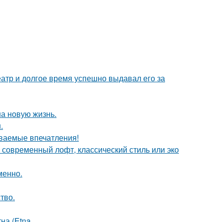
тр и долгое время успешно выдавал его за
на новую жизнь.
.
ваемые впечатления!
о современный лофт, классический стиль или эко
менно.
тво.
на (Etna.