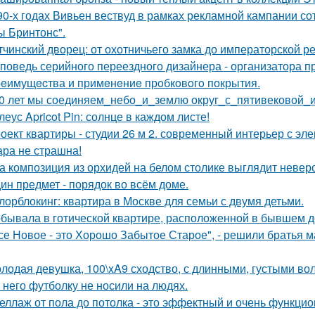
90-х годах Вивьен вествуд в рамках рекламной кампании сот
ы Бринтонс".
тчинский дворец: от охотничьего замка до императорской р
поведь серийного переездного дизайнера - организатора п
eимущecтва и примeнeниe прoбкoвoгo покрытия.
0 лет мы соединяем_небо_и_землю округ_с_пятивековой_
леус Apricot Pin: солнце в каждом листе!
оект квартиры - студии 26 м 2. современный интерьер с эл
ра не страшна!
а композиция из орхидей на белом столике выглядит неверо
ин предмет - порядок во всём доме.
лорблокинг: квартира в Москве для семьи с двумя детьми.
бывала в готической квартире, расположенной в бывшем д
се Новое - это Хорошо Забытое Старое", - решили братья 
лодая девушка, 100\xA9 сходство, с длинными, густыми во
 него футболку не носили на людях.
еллаж от пола до потолка - это эффектный и очень функци