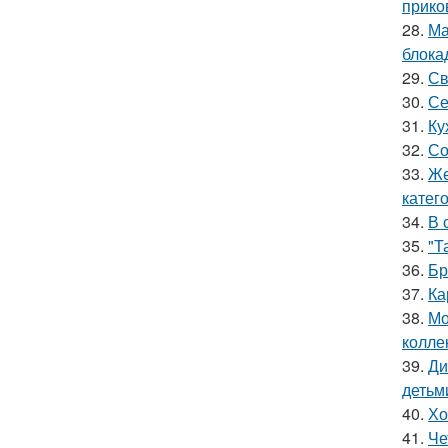
прико
28.
Ма
блока
29.
Св
30.
Се
31.
Ку
32.
Со
33.
Же
катег
34.
В 
35.
"Т
36.
Бр
37.
Ка
38.
Мо
колле
39.
Ди
детьм
40.
Хо
41.
Че