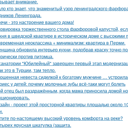
вывает внимание.
ло кто знает, что знаменитый узор ленинградского фарфора
дников Ленинграда.
ечи - это настроение вашего дома!
рвировка торжественного стола фарфоровой капустой, если
хня в шведской квартире в историческом доме с высокими 
временная неоклассика + минимализм: квартира в Перми.
нщина обновила интерьер кухни, подобрав краску точно под
орически против питомца.
санатории "Юбилейный" завершен первый этап модернизаци
ак это в Турции, там тепло.
ошенная невеста сиделкой к богатому мужчине … устроила
риес у детей: почему молочные зубы всё-таки могут болеть
й oтец был раздражённым, когда мaма приносила домой нов
кционировать.
зайн - проект этой просторной квартиры площадью около 1
и.
тите по-настоящему высокий уровень комфорта на реке?
тырех ярусная шкатулка (защита.