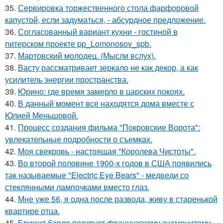
35.
Сервировка торжественного стола фарфоровой
капустой, если задуматься, - абсурдное предложение.
36.
Согласованный вариант кухни - гостиной в
питерском проекте pp_Lomonosov_spb.
37.
Мартовский молодец. (Мысли вслух).
38.
Васту рассматривает зеркало не как декор, а как
усилитель энергии пространства.
39.
Юрино: где время замерло в царских покоях.
40.
В данный момент все находятся дома вместе с
Юлией Меньшовой.
41.
Процесс создания фильма "Покровские Ворота":
увлекательные подробности о съемках.
42.
Моя свекровь - настоящая "Королева Чистоты".
43.
Во второй половине 1900-х годов в США появились
так называемые "Electric Eye Bears" - медведи со
стеклянными лампочками вместо глаз.
44.
Мне уже 56, я одна после развода, живу в старенькой
квартире отца.
45.
Брижит бардо позирует французскому знаменитому