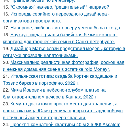
15.
"Скромная" налево, "решительный" направо?
16.
Исповедь серийного переездного дизайнера -
организатора пространств.
17.
Наверное, любовь к интерьеру у меня была всегда.
18.
Баухаус, индастриал и балийская безмятежность:
квартира для творческой семьи в Санкт-петербурге.
19.
Дизайнер Матье блази представил модель, которую в
сети уже прозвали напяточниками.
20.
Максимально реалистичная фотография, роскошная
и нежная домашняя сцена в эстетике "old Money".
21.
Итальянская готика: свадьба Кортни кардашьян и
Трэвис баркер в портофино, 2022 г.
22.
Мила Йовович в небесно-голубом платье на
благотворительном вечере в Каннах, 2022 г.
23.
Кому-то достаточно просто места для хранения, а
наша заказчица Юлия решила превратить гардеробную
в стильный акцент интерьера спальни.
24.
Проект 1-комнатной квартиры 40 м 2 в ЖК Assalom