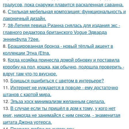
градусов, пока снаружи плавится раскаленная саванна.
6.
Стильная мебельная композиция: функциональность и
лаконичный дизайн.
7.
38-Летняя певица Рианна снялась для издания экс -
главного редактора британского Vogue Эдварда
эннинфула 72ee.
8.
Брашированная бронза - новый тёплый акцент в
коллекции Этна (Etna.
9.
Когда хозяйка принесла домой обновку и поставила
коробку на пол, кошка, как обычно, подошла проверить -
вдруг там что-то вкусное.
10.
Боишься ошибиться с цветом в интерьере?
11.
Интернет не нуждается в поводе - ему достаточно
штанов с картой мира.
12.
Эльза хоск минимализм желанным сделала.
13.
В случае если ты пришёл в дом к тому, у кого нет
книг, никогда не занимайся с ним сексом, - знаменитая
цитата Джона уотерса.
14.
Правила любви по интеpьеpу.