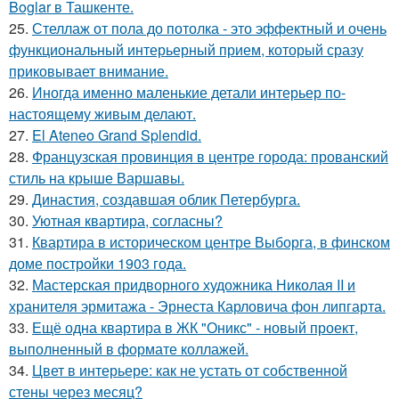
Boglar в Ташкенте.
25.
Стеллаж от пола до потолка - это эффектный и очень
функциональный интерьерный прием, который сразу
приковывает внимание.
26.
Иногда именно маленькие детали интерьер по-
настоящему живым делают.
27.
El Ateneo Grand Splendid.
28.
Французская провинция в центре города: прованский
стиль на крыше Варшавы.
29.
Династия, создавшая облик Петербурга.
30.
Уютная квартира, согласны?
31.
Квартира в историческом центре Выборга, в финском
доме постройки 1903 года.
32.
Мастерская придворного художника Николая II и
хранителя эрмитажа - Эрнеста Карловича фон липгарта.
33.
Ещё одна квартира в ЖК "Оникс" - новый проект,
выполненный в формате коллажей.
34.
Цвет в интерьере: как не устать от собственной
стены через месяц?