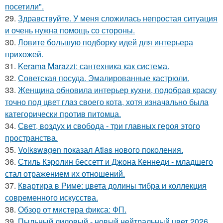
посетили".
29.
Здравствуйте. У меня сложилась непростая ситуация
и очень нужна помощь со стороны.
30.
Ловите большую подборку идей для интерьера
прихожей.
31.
Kerama Marazzi: сантехника как система.
32.
Советская посуда. Эмалированные кастрюли.
33.
Женщина обновила интерьер кухни, подобрав краску
точно под цвет глаз своего кота, хотя изначально была
категорически против питомца.
34.
Свет, воздух и свобода - три главных героя этого
пространства.
35.
Volkswagen показал Atlas нового поколения.
36.
Стиль Кэролин бессетт и Джона Кеннеди - младшего
стал отражением их отношений.
37.
Квартира в Риме: цвета долины тибра и коллекция
современного искусства.
38.
Обзор от мистера фикса: ФП.
39.
Пыльный лиловый - новый нейтральный цвет 2026