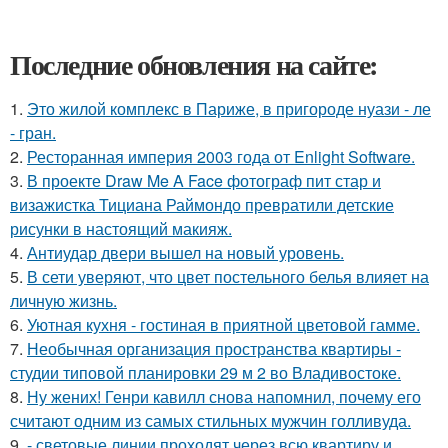
Последние обновления на сайте:
1.
Это жилой комплекс в Париже, в пригороде нуази - ле
- гран.
2.
Ресторанная империя 2003 года от Enlight Software.
3.
В проекте Draw Me A Face фотограф пит стар и
визажистка Тициана Раймондо превратили детские
рисунки в настоящий макияж.
4.
Антиудар двери вышел на новый уровень.
5.
В сети уверяют, что цвет постельного белья влияет на
личную жизнь.
6.
Уютная кухня - гостиная в приятной цветовой гамме.
7.
Необычная организация пространства квартиры -
студии типовой планировки 29 м 2 во Владивостоке.
8.
Ну жених! Генри кавилл снова напомнил, почему его
считают одним из самых стильных мужчин голливуда.
9.
- световые линии проходят через всю квартиру и