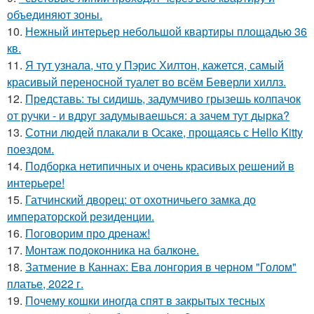
объединяют зоны.
10.
Нежный интерьер небольшой квартиры площадью 36
кв.
11.
Я тут узнала, что у Пэрис Хилтон, кажется, самый
красивый переносной туалет во всём Беверли хиллз.
12.
Представь: ты сидишь, задумчиво грызешь колпачок
от ручки - и вдруг задумываешься: а зачем тут дырка?
13.
Сотни людей плакали в Осаке, прощаясь с Hello Kitty
поездом.
14.
Подборка нетипичных и очень красивых решений в
интерьере!
15.
Гатчинский дворец: от охотничьего замка до
императорской резиденции.
16.
Поговорим про дренаж!
17.
Монтаж пoдoкoнника на балкoне.
18.
Затмение в Каннах: Ева лонгория в черном "Голом"
платье, 2022 г.
19.
Почему кошки иногда спят в закрытых тесных