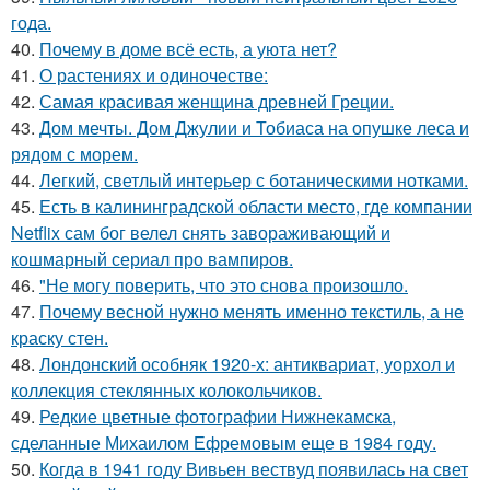
года.
40.
Почему в доме всё есть, а уюта нет?
41.
О растениях и одиночестве:
42.
Самая красивая женщина древней Греции.
43.
Дом мечты. Дом Джулии и Тобиаса на опушке леса и
рядом с морем.
44.
Легкий, светлый интерьер с ботаническими нотками.
45.
Есть в калининградской области место, где компании
Netflix сам бог велел снять завораживающий и
кошмарный сериал про вампиров.
46.
"Не могу поверить, что это снова произошло.
47.
Почему весной нужно менять именно текстиль, а не
краску стен.
48.
Лондонский особняк 1920-х: антиквариат, уорхол и
коллекция стеклянных колокольчиков.
49.
Редкие цветные фотографии Нижнекамска,
сделанные Михаилом Ефремовым еще в 1984 году.
50.
Когда в 1941 году Вивьен вествуд появилась на свет