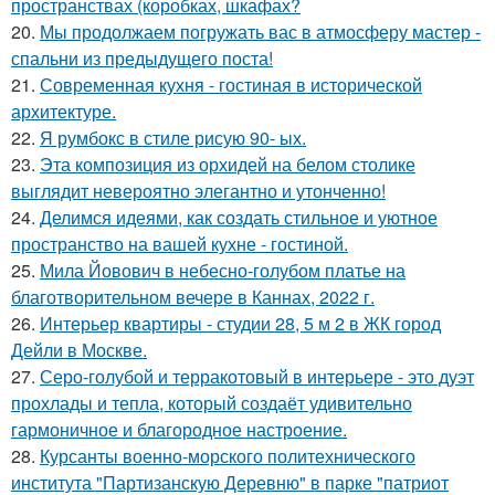
пространствах (коробках, шкафах?
20.
Мы продолжаем погружать вас в атмосферу мастер -
спальни из предыдущего поста!
21.
Современная кухня - гостиная в исторической
архитектуре.
22.
Я румбокс в стиле рисую 90- ых.
23.
Эта композиция из орхидей на белом столике
выглядит невероятно элегантно и утонченно!
24.
Делимся идеями, как создать стильное и уютное
пространство на вашей кухне - гостиной.
25.
Мила Йовович в небесно-голубом платье на
благотворительном вечере в Каннах, 2022 г.
26.
Интерьер квартиры - студии 28, 5 м 2 в ЖК город
Дейли в Москве.
27.
Серо-голубой и терракотовый в интерьере - это дуэт
прохлады и тепла, который создаёт удивительно
гармоничное и благородное настроение.
28.
Курсанты военно-морского политехнического
института "Партизанскую Деревню" в парке "патриот