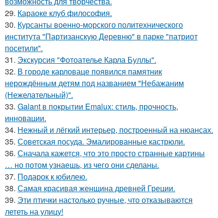
возможность для творчества.
29.
Караоке клуб философия.
30.
Курсанты военно-морского политехнического
института "Партизанскую Деревню" в парке "патриот
посетили".
31.
Экскурсия "Фотоателье Карла Буллы".
32.
В городе карловаце появился памятник
нерождённым детям под названием "Небажаним
(Нежелательный)".
33.
Galant в покрытии Emalux: стиль, прочность,
инновации.
34.
Нежный и лёгкий интерьер, построенный на нюансах.
35.
Советская посуда. Эмалированные кастрюли.
36.
Сначала кажется, что это просто странные картины
… но потом узнаешь, из чего они сделаны.
37.
Подарок к юбилею.
38.
Самая красивая женщина древней Греции.
39.
Эти птички настолько ручные, что отказываются
лететь на улицу!