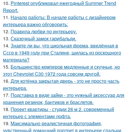
10.
Pinterest опубликовал ежегодный Summer Trend
Report.
11.
Начало работы: В начале работы с дизайнером
интерьера важно обговорить:
12.
Правила любви по интеpьеpу.
13.
Сказочный замок гарибальди.
14.
Знаете ли вы, что школьная форма, введённая в
Ссср в 1949 году при Сталине, шилась из роскошного
материала?
15.
Большинство кемперов медленные и скучные, но
этот Chevrolet C30 1972 года совсем другой.
16.
Для котёнка закрытая дверь - это не просто часть
интерьера.
17.
Подставка в виде зайки - это нужный аксессуар для
хранения резинок, бантиков и браслетов.
18.
Проект квартиры - студии 26 м 2. современный
интерьер с элементами лофта.
19.
Максимально реалистичная фотография,
чувственный домашний портрет в интерьере спальни.