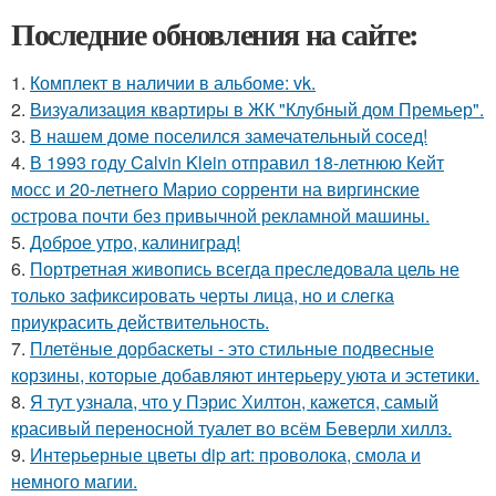
Последние обновления на сайте:
1.
Комплект в наличии в альбоме: vk.
2.
Визуализация квартиры в ЖК "Клубный дом Премьер".
3.
В нашем доме поселился замечательный сосед!
4.
В 1993 году Calvin Klein отправил 18-летнюю Кейт
мосс и 20-летнего Марио сорренти на виргинские
острова почти без привычной рекламной машины.
5.
Доброе утро, калиниград!
6.
Портретная живопись всегда преследовала цель не
только зафиксировать черты лица, но и слегка
приукрасить действительность.
7.
Плетёные дорбаскеты - это стильные подвесные
корзины, которые добавляют интерьеру уюта и эстетики.
8.
Я тут узнала, что у Пэрис Хилтон, кажется, самый
красивый переносной туалет во всём Беверли хиллз.
9.
Интерьерные цветы dip art: проволока, смола и
немного магии.