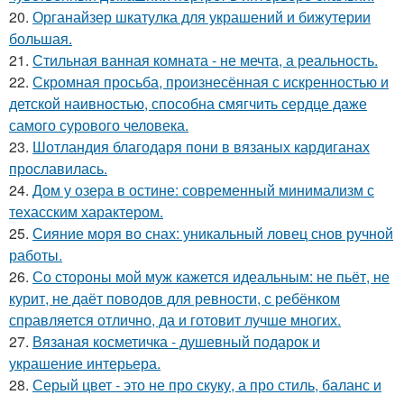
20.
Органайзер шкатулка для украшений и бижутерии
большая.
21.
Стильная ванная комната - не мечта, а реальность.
22.
Скромная просьба, произнесённая с искренностью и
детской наивностью, способна смягчить сердце даже
самого сурового человека.
23.
Шотландия благодаря пони в вязаных кардиганах
прославилась.
24.
Дом у озера в остине: современный минимализм с
техасским характером.
25.
Сияние моря во снах: уникальный ловец снов ручной
работы.
26.
Со стороны мой муж кажется идеальным: не пьёт, не
курит, не даёт поводов для ревности, с ребёнком
справляется отлично, да и готовит лучше многих.
27.
Вязаная косметичка - душевный подарок и
украшение интерьера.
28.
Серый цвет - это не про скуку, а про стиль, баланс и