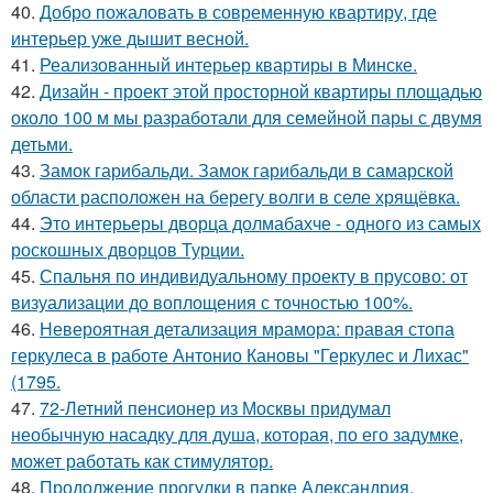
40.
Добро пожаловать в современную квартиру, где
интерьер уже дышит весной.
41.
Реализованный интерьер квартиры в Минске.
42.
Дизайн - проект этой просторной квартиры площадью
около 100 м мы разработали для семейной пары с двумя
детьми.
43.
Замок гарибальди. Замок гарибальди в самарской
области расположен на берегу волги в селе хрящёвка.
44.
Это интерьеры дворца долмабахче - одного из самых
роскошных дворцов Турции.
45.
Спальня по индивидуальному проекту в прусово: от
визуализации до воплощения с точностью 100%.
46.
Невероятная детализация мрамора: правая стопа
геркулеса в работе Антонио Кановы "Геркулес и Лихас"
(1795.
47.
72-Летний пенсионер из Москвы придумал
необычную насадку для душа, которая, по его задумке,
может работать как стимулятор.
48.
Продолжение прогулки в парке Александрия.