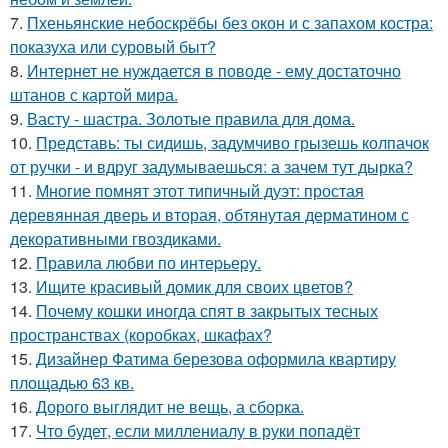
7.
Пхеньянские небоскрёбы без окон и с запахом костра:
показуха или суровый быт?
8.
Интернет не нуждается в поводе - ему достаточно
штанов с картой мира.
9.
Васту - шастра. Золотые правила для дома.
10.
Представь: ты сидишь, задумчиво грызешь колпачок
от ручки - и вдруг задумываешься: а зачем тут дырка?
11.
Многие помнят этот типичный дуэт: простая
деревянная дверь и вторая, обтянутая дерматином с
декоративными гвоздиками.
12.
Правила любви по интеpьеpу.
13.
Ищите красивый домик для своих цветов?
14.
Почему кошки иногда спят в закрытых тесных
пространствах (коробках, шкафах?
15.
Дизайнер Фатима березова оформила квартиру
площадью 63 кв.
16.
Дорого выглядит не вещь, а сборка.
17.
Что будет, если миллениалу в руки попадёт