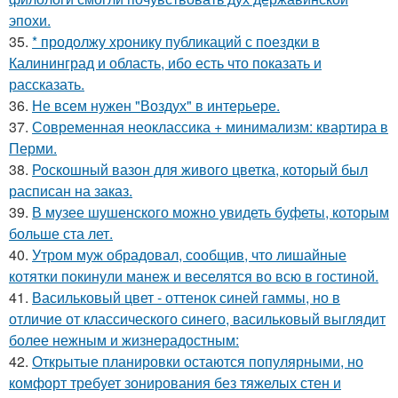
эпохи.
35.
* продолжу хронику публикаций с поездки в
Калининград и область, ибо есть что показать и
рассказать.
36.
Не всем нужен "Воздух" в интерьере.
37.
Современная неоклассика + минимализм: квартира в
Перми.
38.
Роскошный вазон для живого цветка, который был
расписан на заказ.
39.
В музее шушенского можно увидеть буфеты, которым
больше ста лет.
40.
Утром муж обрадовал, сообщив, что лишайные
котятки покинули манеж и веселятся во всю в гостиной.
41.
Васильковый цвет - оттенок синей гаммы, но в
отличие от классического синего, васильковый выглядит
более нежным и жизнерадостным:
42.
Открытые планировки остаются популярными, но
комфорт требует зонирования без тяжелых стен и