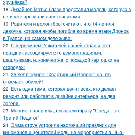
хрущёвка?
18.
Дизайнер Матье блази представил модель, которую в
сети уже прозвали напяточниками.
19.
Родители и волонтёры считают, что 14-летняя
девочка, которая якобы погибла во время атаки Дронов
в Туапсе, на самом деле жива.
20.
С первомаем! У жителей нашей страны этот
праздник ассоциируется с демонстрациями,
шашлыками, и, конечно же, с посадкой картошки на
огородах!
21.
25 лет в эфире: "Квартирный Вопрос" на нтв
отмечает юбилей!
22.
Есть одна тема, которая делит всех, кто делает
ремонт или работает в дизайне интерьера, на два
лагеря.
23.
Многие, наверняка, слышали фразу "Среда - это
Третий Педагог".
24.
Эмма стоун устроила настоящий праздник для
киноманов и ценителей моды на мероприятии в Нью-