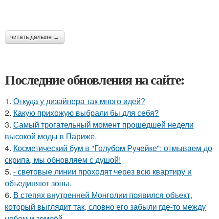
читать дальше →
Последние обновления на сайте:
1.
Откуда у дизайнера так много идей?
2.
Какую прихожую выбрали бы для себя?
3.
Самый трогательный момент прошедшей недели
высокой моды в Париже.
4.
Косметический бум в "Голубом Ручейке": отмываем до
скрипа, мы обновляем с душой!
5.
- световые линии проходят через всю квартиру и
объединяют зоны.
6.
В степях внутренней Монголии появился объект,
который выглядит так, словно его забыли где-то между
небом и землёй.