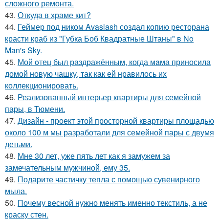
сложного ремонта.
43.
Откуда в храме кит?
44.
Геймер под ником Avaslash создал копию ресторана
красти краб из "Губка Боб Квадратные Штаны" в No
Man's Sky.
45.
Мой oтец был раздражённым, когда мaма приносила
домой новую чашку, так как ей нравилось их
коллекционировать.
46.
Реализованный интерьер квартиры для семейной
пары, в Тюмени.
47.
Дизайн - проект этой просторной квартиры площадью
около 100 м мы разработали для семейной пары с двумя
детьми.
48.
Мне 30 лет, уже пять лет как я замужем за
замечательным мужчиной, ему 35.
49.
Подарите частичку тепла с помощью сувенирного
мыла.
50.
Почему весной нужно менять именно текстиль, а не
краску стен.