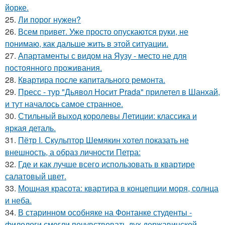
йорке.
25.
Ли порог нужен?
26.
Всем привет. Уже просто опускаются руки, не
понимаю, как дальше жить в этой ситуации.
27.
Апартаменты с видом на Яузу - место не для
постоянного проживания.
28.
Квартира после капитального ремонта.
29.
Пресс - тур "Дьявол Носит Prada" прилетел в Шанхай,
и тут началось самое странное.
30.
Стильный выход королевы Летиции: классика и
яркая деталь.
31.
Пётр I. Скульптор Шемякин хотел показать не
внешность, а образ личности Петра:
32.
Где и как лучше всего использовать в квартире
салатовый цвет.
33.
Мощная красота: квартира в концепции моря, солнца
и неба.
34.
В старинном особняке на Фонтанке студенты -
филологи смогли почувствовать дух державинской