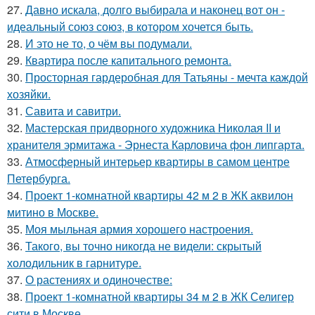
27.
Давно искала, долго выбирала и наконец вот он -
идеальный союз союз, в котором хочется быть.
28.
И это не то, о чём вы подумали.
29.
Квартира после капитального ремонта.
30.
Просторная гардеробная для Татьяны - мечта каждой
хозяйки.
31.
Савита и савитри.
32.
Мастерская придворного художника Николая II и
хранителя эрмитажа - Эрнеста Карловича фон липгарта.
33.
Атмосферный интерьер квартиры в самом центре
Петербурга.
34.
Проект 1-комнатной квартиры 42 м 2 в ЖК аквилон
митино в Москве.
35.
Моя мыльная армия хорошего настроения.
36.
Такого, вы точно никогда не видели: скрытый
холодильник в гарнитуре.
37.
О растениях и одиночестве:
38.
Проект 1-комнатной квартиры 34 м 2 в ЖК Селигер
сити в Москве.