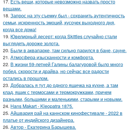
17.
Есть вещи, которые невозможно назвать просто
вещами.
18.
Запрос на эту съемку был - сохранить аутентичность
семьи, искренность эмоций, кусочек выходного дня,
когда все дома!
19.
Ювелирный десерт: когда Skittles случайно стали
выглядеть дороже золота.
20.
Были в аквапарке, там сильно парился в бане, сауне.
21.
Атмосфера изысканности и комфорта.
22.
В жизни 59-летней Галины балагуровой было много
побед, скорости и драйва, но сейчас все радости
остались в прошлом.
23.
Добралась я тут до одного ящичка на кухне, а там
клад, ящик с термосами и термокружками, причем
разными, большими и маленькими, старыми и новыми.
24.
Hans Makart - Kleopatra 1875.
25.
Айшвария рай на каннском кинофестивале - 2022 в
платье от индийского дизайнера.
26.
Автор - Екатерина Барышева.