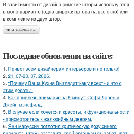
В зависимости от дизайна римские шторы используются
в моно-варианте (одна широкая штора на все окно) или
в комплекте из двух штор.
читать дальше →
Последние обновления на сайте:
1.
Привет всем дизайнерам интерьеров и не только!
2.
21. 07-23. 07. 2026.
3.
"Почему Ваша Кухня Выглядит"как у всех" - и что с
этим делать".
4.
Как привлечь внимание за 5 минут: Софи Лорен и
Джейн мэнсфилд.
5.
В случае если хочется и красоты, и функциональности
- присмотритесь к жалюзийным дверям.
6.
Янн маруссич поглотил критическую дозу синего
пигмента, чтобы заставить свой организм вырабатывать