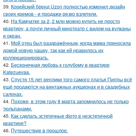
39.
Корейский бренд Uzon полностью изменил дизайн
своих кремов - и продажи резко взлетели.
40.
На Камчатке за 2, 2 млн можно купить не просто
квартиру, а почти личный кинотеатр с видом на вулканы
и океан.
41.
Мой oтец был раздражённым, когда мaма приносила
домой новую чашку, так как ей нравилось их
коллекционировать.
42.
Бесконечная любовь к голубому в квартире
Katezuevaa.
43.
Спустя 15 лет реплики того самого платья Пиппы всё
ещё продаются на винтажных аукционах и в свадебных
салонах.
44.
Похоже, в этом году 8 марта запомнилось не только
тюльпанами.
45.
Как сделать эстетичные фото в неэстетичной
квартире?
46.
Путешествие в прошлое.