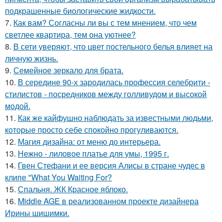
подкрашенные биологические жидкости.
7.
Как вам? Согласны ли вы с тем мнением, что чем
светлее квартира, тем она уютнее?
8.
В сети уверяют, что цвет постельного белья влияет на
личную жизнь.
9.
Семейное зеркало для брата.
10.
В середине 90-х зародилась профессия селебрити -
стилистов - посредников между голливудом и высокой
модой.
11.
Как же кайфушно наблюдать за известными людьми,
которые просто себе спокойно прогуливаются.
12.
Магия дизайна: от меню до интерьера.
13.
Нежно - лиловое платье для умы, 1995 г.
14.
Гвен Стефани и ее версия Алисы в стране чудес в
клипе "What You Waiting For?
15.
Спальня. ЖК Красное яблоко.
16.
Middle AGE в реализованном проекте дизайнера
Ирины шишимки.