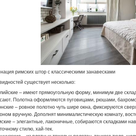
нация римских штор с классическими занавесками
видностей существует несколько:
лийские – имеют прямоугольную форму, минимум две склад
сают. Полотна оформляются пуговицами, рюшами, бахромой
нские – ровное полотно чуть шире окна, фиксируются сверх
оном вручную. Дополнят минималистическую комнату, вост
ские – элегантные, лаконичные, собираются складками нав
точному стилю, хай-тек.
нцузские – из плотных тяжелых полотен, тонкого тюля, шел