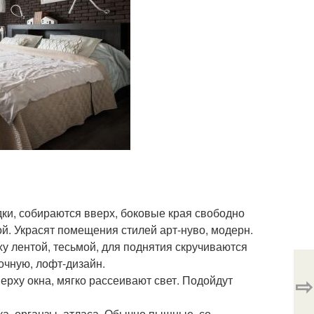
ки, собираются вверх, боковые края свободно
. Украсят помещения стилей арт-нуво, модерн.
у лентой, тесьмой, для поднятия скручиваются
очную, лофт-дизайн.
⇨
ерху окна, мягко рассеивают свет. Подойдут
ка, органзы, атласа. Обычно пышные, со