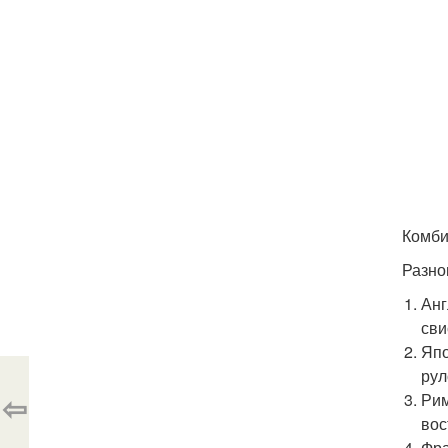
Комби
Разно
Анг
сви
Япо
рул
⇦
Рим
вос
Фра