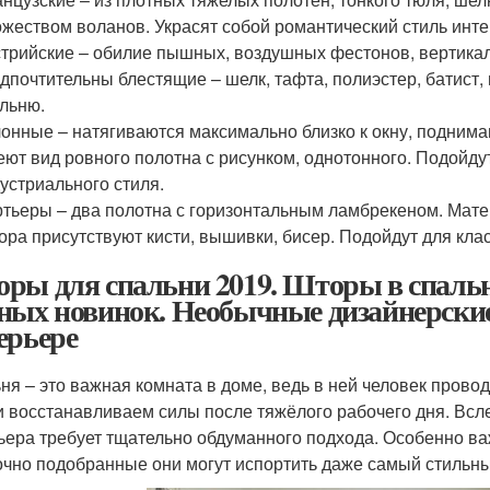
жеством воланов. Украсят собой романтический стиль инт
трийские – обилие пышных, воздушных фестонов, вертикаль
дпочтительны блестящие – шелк, тафта, полиэстер, батист,
льню.
онные – натягиваются максимально близко к окну, подним
ют вид ровного полотна с рисунком, однотонного. Подойду
устриального стиля.
тьеры – два полотна с горизонтальным ламбрекеном. Матер
ора присутствуют кисти, вышивки, бисер. Подойдут для клас
ры для спальни 2019. Шторы в спальню
ных новинок. Необычные дизайнерские
ерьере
ня – это важная комната в доме, ведь в ней человек проводи
и восстанавливаем силы после тяжёлого рабочего дня. Всле
ьера требует тщательно обдуманного подхода. Особенно ва
чно подобранные они могут испортить даже самый стильны