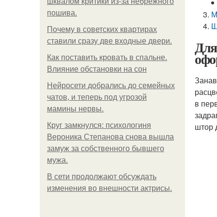
шквалом критики из-за небрежного
пошива.
М
Ш
Почему в советских квартирах
ставили сразу две входные двери.
Для
офо
Как поставить кровать в спальне.
Влияние обстановки на сон
Занав
Нейросети добрались до семейных
расцв
чатов, и теперь под угрозой
в пер
мамины нервы.
задра
Круг замкнулся: психологиня
штор 
Вероника Степанова снова вышла
замуж за собственного бывшего
мужа.
В сети продолжают обсуждать
изменения во внешности актрисы.