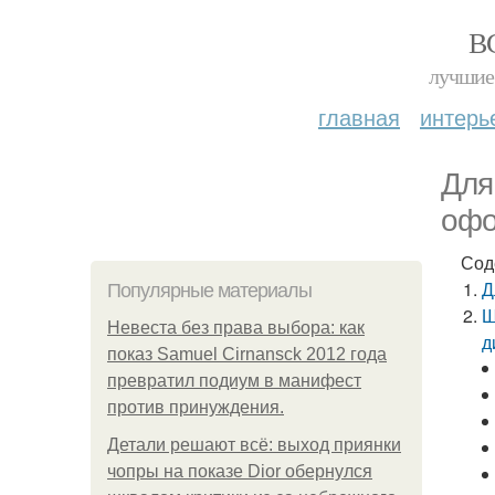
В
лучшие 
главная
интерь
Для
офо
Сод
Д
Популярные материалы
Ш
Невеста без права выбора: как
д
показ Samuel Cirnansck 2012 года
превратил подиум в манифест
против принуждения.
Детали решают всё: выход приянки
чопры на показе Dior обернулся