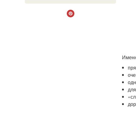
Именн
пря
оче
одн
для
«сл
дор