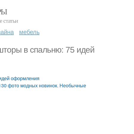
РЫ
е статьи
зайна
мебель
торы в спальню: 75 идей
 идей оформления
 130 фото модных новинок. Необычные