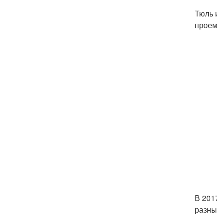
Тюль 
проем
В 201
разны