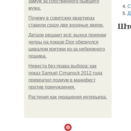
замуж за собственного бывшего
С
мужа.
Д
Почему в советских квартирах
Што
ставили сразу две входные двери.
Детали решают всё: выход приянки
чопры на показе Dior обернулся
шквалом критики из-за небрежного
пошива.
Невеста без права выбора: как
показ Samuel Cirnansck 2012 года
превратил подиум в манифест
против принуждения.
Растения как украшения интерьера.