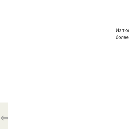
Из тю
более
⇦