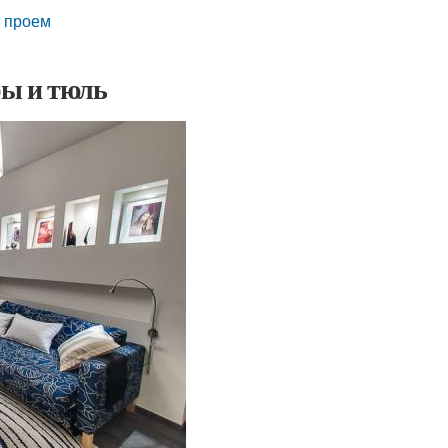
й проем
ры и тюль