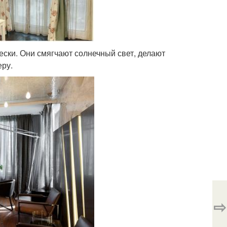
ски. Они смягчают солнечный свет, делают
еру.
⇨