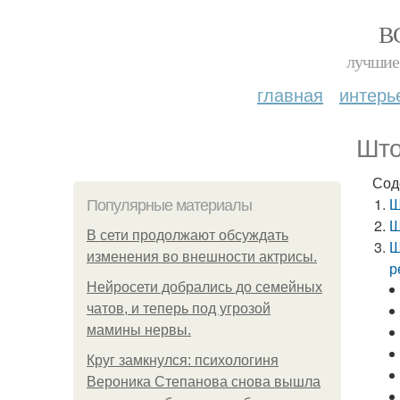
В
лучшие 
главная
интерь
Што
Сод
Ш
Популярные материалы
Ш
В сети продолжают обсуждать
Ш
изменения во внешности актрисы.
р
Нейросети добрались до семейных
чатов, и теперь под угрозой
мамины нервы.
Круг замкнулся: психологиня
Вероника Степанова снова вышла