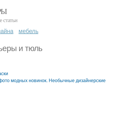
РЫ
е статьи
зайна
мебель
ьеры и тюль
аски
 фото модных новинок. Необычные дизайнерские