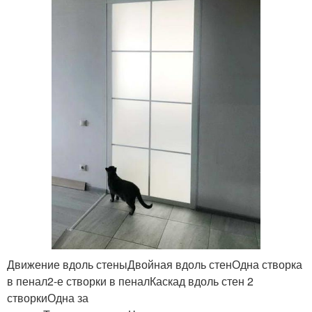
Движение вдоль стеныДвойная вдоль стенОдна створка
в пенал2-е створки в пеналКаскад вдоль стен 2
створкиОдна за