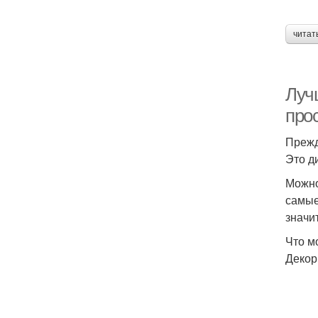
читат
Луч
про
Прежд
Это д
Можно
самые
значи
Что м
Декор