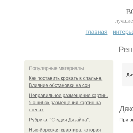
В
лучшие 
главная
интерь
Реш
Популярные материалы
Ди
Как поставить кровать в спальне.
Влияние обстановки на сон
Неправильное размещение картин.
5 ошибок размещения картин на
Деко
стенах
При в
Рубрика: "Студия Дизайна".
Нью-йоркская квартира, которая