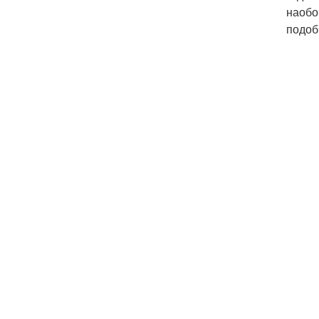
наобо
подоб