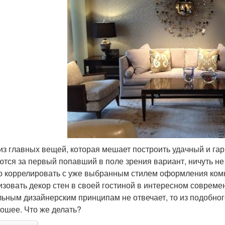
из главных вещей, которая мешает построить удачный и га
ются за первый попавший в поле зрения вариант, ничуть не з
о коррелировать с уже выбранным стилем оформления комн
изовать декор стен в своей гостиной в интересном совреме
льным дизайнерским принципам не отвечает, то из подобног
рошее. Что же делать?