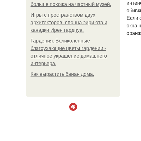
интен
больше похожа на частный музей.
обивк
Игры с пространством двух
Если 
архитекторов: японца эири ота и
окна 
канадки Ирен гардпуа.
оранж
Гардения. Великолепные
благоухающие цветы гардении -
отличное украшение домашнего
интерьера.
Как вырастить банан дома.