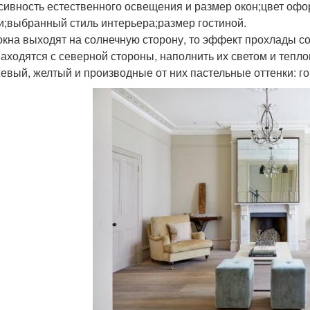
сивность естественного освещения и размер окон;цвет офо
и;выбранный стиль интерьера;размер гостиной.
окна выходят на солнечную сторону, то эффект прохлады со
находятся с северной стороны, наполнить их светом и тепл
евый, желтый и производные от них пастельные оттенки: го