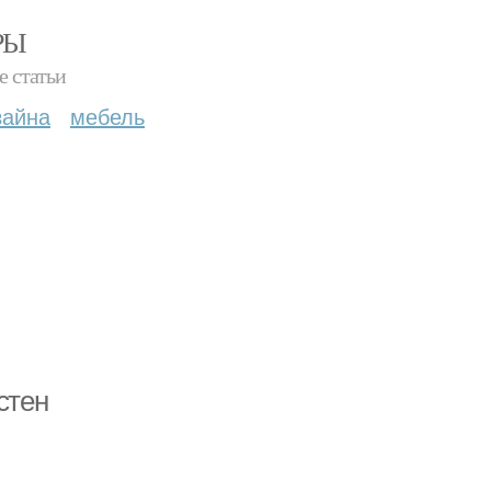
РЫ
е статьи
зайна
мебель
стен