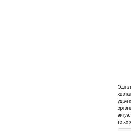
Одна 
хвата
удачн
орган
актуа
то хо