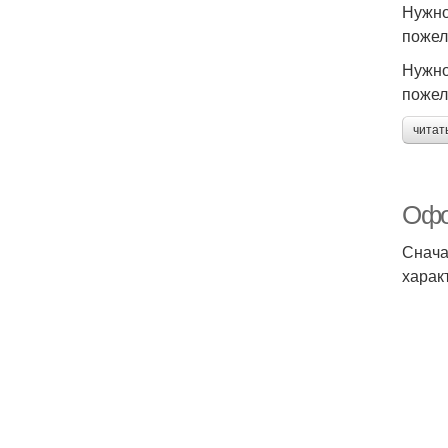
Нужно
пожел
Нужно
пожел
читат
Офо
Снача
харак