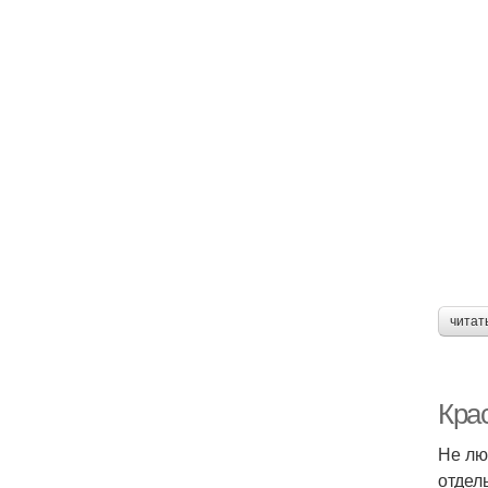
читат
Кра
Не лю
отдел