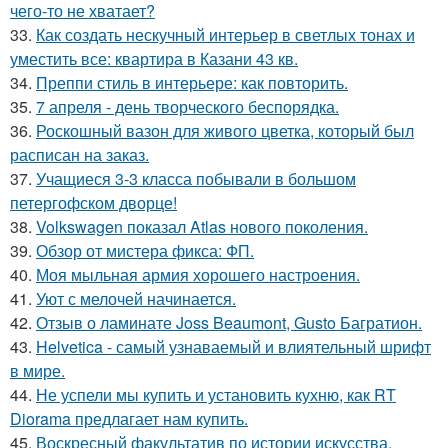
чего-то не хватает?
33.
Как создать нескучный интерьер в светлых тонах и
уместить все: квартира в Казани 43 кв.
34.
Преппи стиль в интерьере: как повторить.
35.
7 апреля - день творческого беспорядка.
36.
Роскошный вазон для живого цветка, который был
расписан на заказ.
37.
Учащиеся 3-3 класса побывали в большом
петергофском дворце!
38.
Volkswagen показал Atlas нового поколения.
39.
Обзор от мистера фикса: ФП.
40.
Моя мыльная армия хорошего настроения.
41.
Уют с мелочей начинается.
42.
Отзыв о ламинате Joss Beaumont, Gusto Багратион.
43.
Helvetica - самый узнаваемый и влиятельный шрифт
в мире.
44.
Не успели мы купить и установить кухню, как RT
Diorama предлагает нам купить.
45.
Воскресный факультатив по истории искусства.