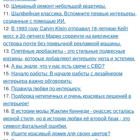
10.
Шикарный ремонт небольшой квартиры.
11.
Шалфейная классика. Вспомните первые интерьеры,
созданные с помощью ИИ.
12.
В 1993 году Calvin Klein отправил 18-летнюю Кейт
мосс и 20-летнего Марио сорренти на виргинские
острова почти без привычной рекламной машины.
13.
Плетёные дорбаскеты - это стильные подвесные
корзины, которые добавляют интерьеру уюта и эстетики.
14.
А вы знали, что у нас есть свечи с CBD?
15.
Начало работы: В начале работы с дизайнером
интерьера важно обговорить:
16.
Правила любви по интеpьеpу.
17.
Подборка нетипичных и очень красивых решений в
интерьере!
18.
В истории моды Жаклин Кеннеди - онассис осталась
иконой стиля, но в истории любви её второй брак - это
символ фатальной ошибки.
19.
Ищите красивый домик для своих цветов?