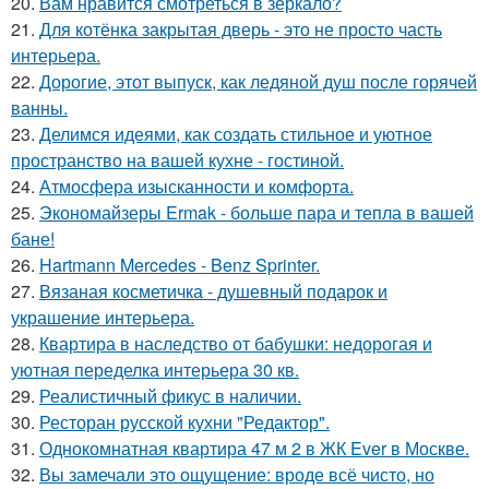
20.
Вам нравится смотреться в зеркало?
21.
Для котёнка закрытая дверь - это не просто часть
интерьера.
22.
Дорогие, этот выпуск, как ледяной душ после горячей
ванны.
23.
Делимся идеями, как создать стильное и уютное
пространство на вашей кухне - гостиной.
24.
Атмосфера изысканности и комфорта.
25.
Экономайзеры Ermak - больше пара и тепла в вашей
бане!
26.
Hartmann Mercedes - Benz Sprinter.
27.
Вязаная косметичка - душевный подарок и
украшение интерьера.
28.
Квартира в наследство от бабушки: недорогая и
уютная переделка интерьера 30 кв.
29.
Реалистичный фикус в наличии.
30.
Ресторан русской кухни "Редактор".
31.
Однокомнатная квартира 47 м 2 в ЖК Ever в Москве.
32.
Вы замечали это ощущение: вроде всё чисто, но