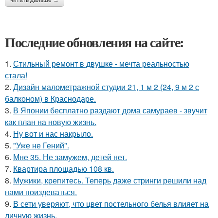
читать дальше →
Последние обновления на сайте:
1.
Стильный ремонт в двушке - мечта реальностью
стала!
2.
Дизайн малометражной студии 21, 1 м 2 (24, 9 м 2 с
балконом) в Краснодаре.
3.
В Японии бесплатно раздают дома самураев - звучит
как план на новую жизнь.
4.
Ну вот и нас накрыло.
5.
"Уже не Гений".
6.
Мне 35. Не замужем, детей нет.
7.
Квартира площадью 108 кв.
8.
Мужики, крепитесь. Теперь даже стринги решили над
нами поиздеваться.
9.
В сети уверяют, что цвет постельного белья влияет на
личную жизнь.