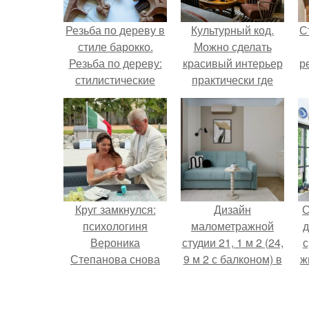
Резьба по дереву в
Культурный код.
С
стиле барокко.
Можно сделать
Резьба по дереву:
красивый интерьер
р
стилистические
практически где
направления и
угодно.
характерные узоры.
Круг замкнулся:
Дизайн
С
психологиня
малометражной
д
Вероника
студии 21, 1 м 2 (24,
с
Степанова снова
9 м 2 с балконом) в
ж
вышла замуж за
Краснодаре.
с
собственного
бывшего мужа.
с