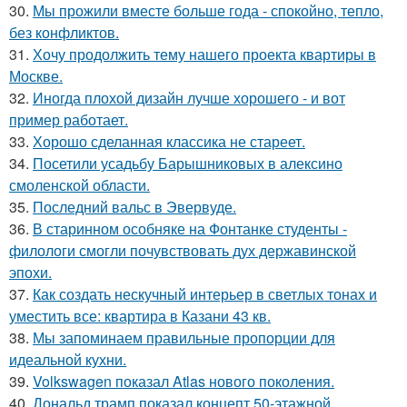
30.
Мы прожили вместе больше года - спокойно, тепло,
без конфликтов.
31.
Хочу продолжить тему нашего проекта квартиры в
Москве.
32.
Иногда плохой дизайн лучше хорошего - и вот
пример работает.
33.
Хорошо сделанная классика не стареет.
34.
Посетили усадьбу Барышниковых в алексино
смоленской области.
35.
Последний вальс в Эвервуде.
36.
В старинном особняке на Фонтанке студенты -
филологи смогли почувствовать дух державинской
эпохи.
37.
Как создать нескучный интерьер в светлых тонах и
уместить все: квартира в Казани 43 кв.
38.
Мы запоминаем правильные пропорции для
идеальной кухни.
39.
Volkswagen показал Atlas нового поколения.
40.
Дональд трамп показал концепт 50-этажной