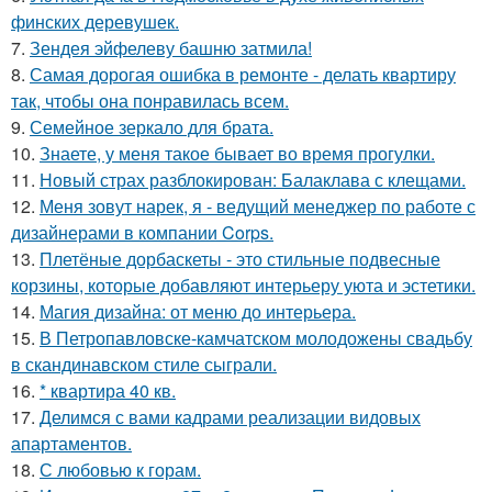
финских деревушек.
7.
Зендея эйфелеву башню затмила!
8.
Самая дорогая ошибка в ремонте - делать квартиру
так, чтобы она понравилась всем.
9.
Семейное зеркало для брата.
10.
Знаете, у меня такое бывает во время прогулки.
11.
Новый страх разблокирован: Балаклава с клещами.
12.
Меня зовут нарек, я - ведущий менеджер по работе с
дизайнерами в компании Corps.
13.
Плетёные дорбаскеты - это стильные подвесные
корзины, которые добавляют интерьеру уюта и эстетики.
14.
Магия дизайна: от меню до интерьера.
15.
В Петропавловске-камчатском молодожены свадьбу
в скандинавском стиле сыграли.
16.
* квартира 40 кв.
17.
Делимся с вами кадрами реализации видовых
апартаментов.
18.
С любовью к горам.