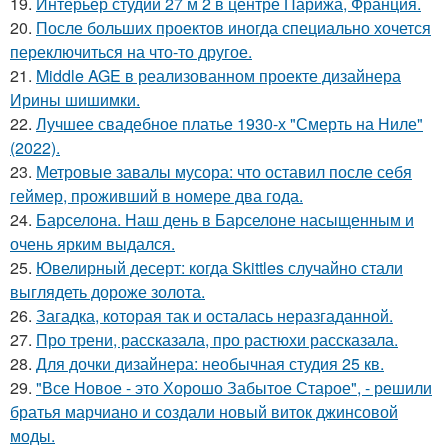
19.
Интерьер студии 27 м 2 в центре Парижа, Франция.
20.
После больших проектов иногда специально хочется
переключиться на что-то другое.
21.
Middle AGE в реализованном проекте дизайнера
Ирины шишимки.
22.
Лучшее свадебное платье 1930-х "Смерть на Ниле"
(2022).
23.
Метровые завалы мусора: что оставил после себя
геймер, проживший в номере два года.
24.
Барселона. Наш день в Барселоне насыщенным и
очень ярким выдался.
25.
Ювелирный десерт: когда Skittles случайно стали
выглядеть дороже золота.
26.
Загадка, которая так и осталась неразгаданной.
27.
Про трени, рассказала, про растюхи рассказала.
28.
Для дочки дизайнера: необычная студия 25 кв.
29.
"Все Новое - это Хорошо Забытое Старое", - решили
братья марчиано и создали новый виток джинсовой
моды.