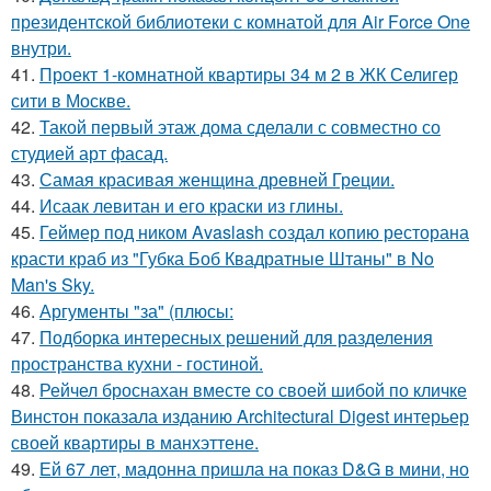
президентской библиотеки с комнатой для Air Force One
внутри.
41.
Проект 1-комнатной квартиры 34 м 2 в ЖК Селигер
сити в Москве.
42.
Такой первый этаж дома сделали с совместно со
студией арт фасад.
43.
Самая красивая женщина древней Греции.
44.
Исаак левитан и его краски из глины.
45.
Геймер под ником Avaslash создал копию ресторана
красти краб из "Губка Боб Квадратные Штаны" в No
Man's Sky.
46.
Аргументы "за" (плюсы:
47.
Подборка интересных решений для разделения
пространства кухни - гостиной.
48.
Рейчел броснахан вместе со своей шибой по кличке
Винстон показала изданию Architectural Digest интерьер
своей квартиры в манхэттене.
49.
Ей 67 лет, мадонна пришла на показ D&G в мини, но