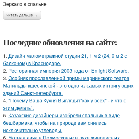
Зеркало в спальне
читать дальше →
Последние обновления на сайте:
1.
Дизайн малометражной студии 21, 1 м 2 (24, 9 м 2 с
балконом) в Краснодаре.
2.
Ресторанная империя 2003 года от Enlight Software.
3.
Особняк прославленной примы мариинского театра
Матильды кшесинской - это одно из самых интригующих
зданий Санкт-петербурга.
4.
"Почему Ваша Кухня Выглядит"как у всех" - и что с
этим делать".
5.
Казахские дизайнеры изобрели спальник в виде
бешбармака, чтобы на природе вам снились
исключительно углеводы.
6.
Уютная дача в Подмосковье в духе живописных