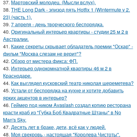
37.
Мартовский молодец. (Мысли вслух).
38.
THE Long Dark - эпизод пять Hotfix 1 (Wintermute v 2.
23) (часть 1).
39.
7 апреля - день творческого беспорядка.
40.
Оригинальный интерьер квартиры - студии 25 м 2 в
Австралии.
41.
Какие секреты скрывает обладатель премии "Оскар" -
фильм "Москва слезам не верит"?
42.
Обзор от мистера фикса: ФП.
43.
Интерьер однокомнатной квартиры 46 м 2 в
Краснодаре.
44.
Как выглядел кусковский театр николая шереметева?
45.
Устали от беспорядка на кухне и хотите добавить
ярких акцентов в интерьер?
46.
Геймер под ником Avaslash создал копию ресторана
красти краб из "Губка Боб Квадратные Штаны" в No
Man's Sky.
47.
Десять лет в браке, дети, всё как у людей.
48.
Моя свекровь - настоящая "Королева Чистоты".