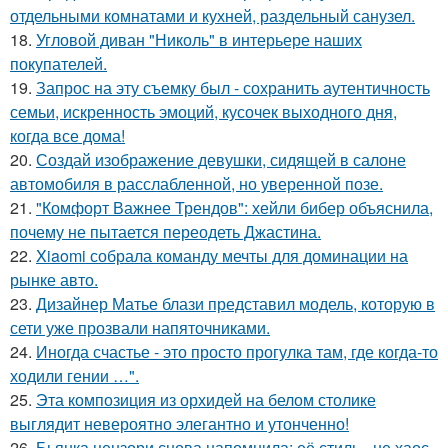
отдельными комнатами и кухней, раздельный санузел.
18.
Угловой диван "Николь" в интерьере наших
покупателей.
19.
Запрос на эту съемку был - сохранить аутентичность
семьи, искренность эмоций, кусочек выходного дня,
когда все дома!
20.
Создай изображение девушки, сидящей в салоне
автомобиля в расслабленной, но уверенной позе.
21.
"Комфорт Важнее Трендов": хейли бибер объяснила,
почему не пытается переодеть Джастина.
22.
Xiaomi собрала команду мечты для доминации на
рынке авто.
23.
Дизайнер Матье блази представил модель, которую в
сети уже прозвали напяточниками.
24.
Иногда счастье - это просто прогулка там, где когда-то
ходили гении …".
25.
Эта композиция из орхидей на белом столике
выглядит невероятно элегантно и утонченно!
26.
Бьянка цензори снова напомнила: её стиль - не хаос,