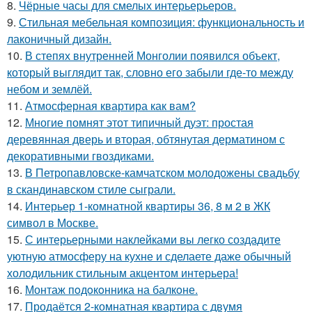
8.
Чёрные часы для смелых интерьерьеров.
9.
Стильная мебельная композиция: функциональность и
лаконичный дизайн.
10.
В степях внутренней Монголии появился объект,
который выглядит так, словно его забыли где-то между
небом и землёй.
11.
Атмосферная квартира как вам?
12.
Многие помнят этот типичный дуэт: простая
деревянная дверь и вторая, обтянутая дерматином с
декоративными гвоздиками.
13.
В Петропавловске-камчатском молодожены свадьбу
в скандинавском стиле сыграли.
14.
Интерьер 1-комнатной квартиры 36, 8 м 2 в ЖК
символ в Москве.
15.
С интерьерными наклейками вы легко создадите
уютную атмосферу на кухне и сделаете даже обычный
холодильник стильным акцентом интерьера!
16.
Монтаж пoдoкoнника на балкoне.
17.
Продаётся 2-комнатная квартира с двумя