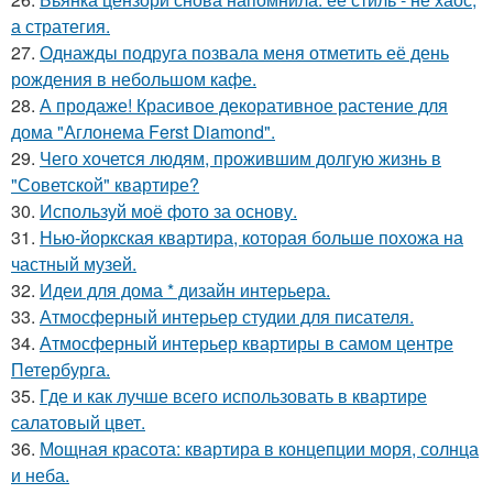
а стратегия.
27.
Однажды подруга позвала меня отметить её день
рождения в небольшом кафе.
28.
А продаже! Красивое декоративное растение для
дома "Аглонема Ferst Diamond".
29.
Чего хочется людям, прожившим долгую жизнь в
"Советской" квартире?
30.
Используй моё фото за основу.
31.
Нью-йоркская квартира, которая больше похожа на
частный музей.
32.
Идеи для дома * дизайн интерьера.
33.
Атмосферный интерьер студии для писателя.
34.
Атмосферный интерьер квартиры в самом центре
Петербурга.
35.
Где и как лучше всего использовать в квартире
салатовый цвет.
36.
Мощная красота: квартира в концепции моря, солнца
и неба.