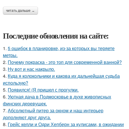
читать дальше →
Последние обновления на сайте:
1.
5 ошибок в планировке, из-за которых вы теряете
метры.
2.
Почему покраска - это топ для современной ванной?
3.
Ну вот и нас накрыло.
4.
Куда я колокольчики и какова их дальнейшая судьба
использую?
5.
Появился! (Я пришел с прогулки.
6.
Уютная дача в Подмосковье в духе живописных
финских деревушек.
7.
Абсолютный питер за окном и наш интерьер
дополняют друг друга.
8.
Грейс келли и Одри Хепберн за кулисами, в ожидании