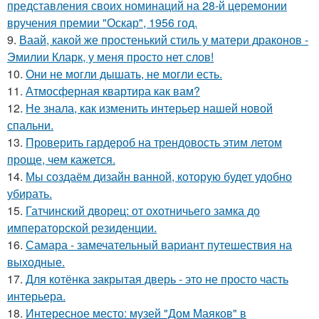
представления своих номинаций на 28-й церемонии
вручения премии "Оскар", 1956 год.
9.
Ваай, какой же простенький стиль у матери драконов -
Эмилии Кларк, у меня просто нет слов!
10.
Они не могли дышать, не могли есть.
11.
Атмосферная квартира как вам?
12.
Не знала, как изменить интерьер нашей новой
спальни.
13.
Проверить гардероб на трендовость этим летом
проще, чем кажется.
14.
Мы создаём дизайн ванной, которую будет удобно
убирать.
15.
Гатчинский дворец: от охотничьего замка до
императорской резиденции.
16.
Самара - замечательный вариант путешествия на
выходные.
17.
Для котёнка закрытая дверь - это не просто часть
интерьера.
18.
Интересное место: музей "Дом Маяков" в