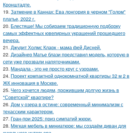
Кронштадте.
19.
Затмение в Каннах: Ева лонгория в черном "Голом"
платье, 2022 г.
20.
Блестяще! Мы собираем традиционную подборку
самых эффектных ювелирных украшений прошедшего
вечера.
21.
Джудит Холмс Кларк - мама фей Дисней.
22.
Дизайнер Матье блази представил модель, которую в
сети уже прозвали напяточниками.
23.
Мандала - это не просто круг с узорами.
24.
Проект компактной однокомнатной квартиры 32 м 2 в
ЖК инновация в Москве.
25.
Чего хочется людям, прожившим долгую жизнь в
"Советской" квартире?
26.
Дом у озера в остине: современный минимализм с
техасским характером.
27.
Гран-при 2025: приз симпатий жюри.
28.
Мягкая мебель в миниатюре: мы создаём диван для
кукольного интерьера.