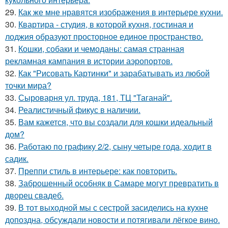
29.
Как же мне нравятся изображения в интерьере кухни.
30.
Квартира - студия, в которой кухня, гостиная и
лоджия образуют просторное единое пространство.
31.
Кошки, собаки и чемоданы: самая странная
рекламная кампания в истории аэропортов.
32.
Как "Рисовать Картинки" и зарабатывать из любой
точки мира?
33.
Сыроварня ул. труда, 181, ТЦ "Таганай".
34.
Реалистичный фикус в наличии.
35.
Вам кажется, что вы создали для кошки идеальный
дом?
36.
Работаю по графику 2/2, сыну четыре года, ходит в
садик.
37.
Преппи стиль в интерьере: как повторить.
38.
Заброшенный особняк в Самаре могут превратить в
дворец свадеб.
39.
В тот выходной мы с сестрой засиделись на кухне
допоздна, обсуждали новости и потягивали лёгкое вино.