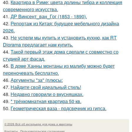
40.
Квартира в Риме: цвета долины тибра и коллекция
современного искусства.
41.
ДР Винсент_ван_Гог (1853 - 1890).
42.
Репортаж из Китая: будущее мебельного дизайна
2026.
43.
Не успели мы купить и установить кухню, как RT
Diorama предлагает нам купить.
44.
Такой первый этаж дома сделали с совместно со
студией арт фасад.
45.
В доме Ханны монтаны из малибу можно будет
переночевать бесплатно.
46.
Аргументы "за" (плюсы:
47.
Найдите свой идеальный стиль!
48.
Недавно говорили о вкусняшках.
49.
* трёхкомнатная квартира 50 кв.
50.
Геометрическая ваза - подсвечник из гипса.
© 2026 Всё об интерьере для дома и квартиры
Контакты
Пользовательское соглашение