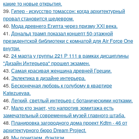
какие то новые открытия.
39.
Гипер - искусство томассон: когда архитектурный
провал становится шедевром.
40.
Мода древнего Египта через призму ХХI века.
41.
Дональд трамп показал концепт 50-этажной
президентской библиотеки с комнатой для Air Force One
внутри.
42.
24 марта у группы 221 Р 111 в рамках дисциплины
"Дизайн Интерьера" прошел экзамен.
43.
Самая красивая женщина древней Греции.
44.
Эклектика в дизайне интерьера.
45.
Бесконечная любовь к голубому в квартире
Katezuevaa.
46.
Легкий, светлый интерьер с ботаническими нотками.
47.
Мало кто знает, что напротив эрмитажа есть
замечательный современный музей главного штаба.
48.
Планировка загородного дома проект Kdtm - 46 от
архитектурного бюро Dream Project.
49.
Мы почитаем_фэнтези.