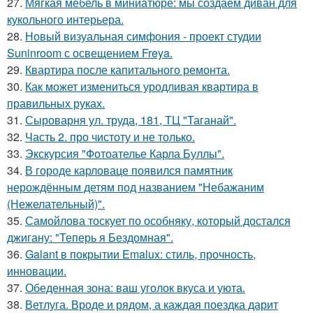
27.
Мягкая мебель в миниатюре: мы создаём диван для
кукольного интерьера.
28.
Новый визуальная симфония - проект студии
Suninroom с освещением Freya.
29.
Квартира после капитального ремонта.
30.
Как может измениться уродливая квартира в
правильных руках.
31.
Сыроварня ул. труда, 181, ТЦ "Таганай".
32.
Часть 2. про чистоту и не только.
33.
Экскурсия "Фотоателье Карла Буллы".
34.
В городе карловаце появился памятник
нерождённым детям под названием "Небажаним
(Нежелательный)".
35.
Самойлова тоскует по особняку, который достался
джигану: "Теперь я Бездомная".
36.
Galant в покрытии Emalux: стиль, прочность,
инновации.
37.
Обеденная зона: ваш уголок вкуса и уюта.
38.
Ветлуга. Вроде и рядом, а каждая поездка дарит