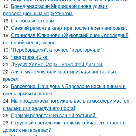
15.
Бренд анастасии Мироновой снова удивил
провокационным маркетингом.
16.
С любовью к горам.
17.
Свежий ремонт в квартире после перепланировки.
18.
Станислав Юлианович Жуковский очень последний
весенний месяц любил.
19.
"Переборщили", а точнее "перегорчили".
20.
* квартира 45 кв.
21.
Джудит Холмс Кларк - мама фей Дисней.
22.
Аля с мужем купили квартиру ради винтажных
кресел.
23.
Барселона. Наш день в Барселоне насыщенным и
очень ярким выдался.
24.
Мы продолжаем погружать вас в атмосферу мастер -
спальни из предыдущего поста!
25.
Прямой репортаж из вашей гостиной.
26.
Струнный светильник - почему сейчас его ставят в
дорогих интерьерах?