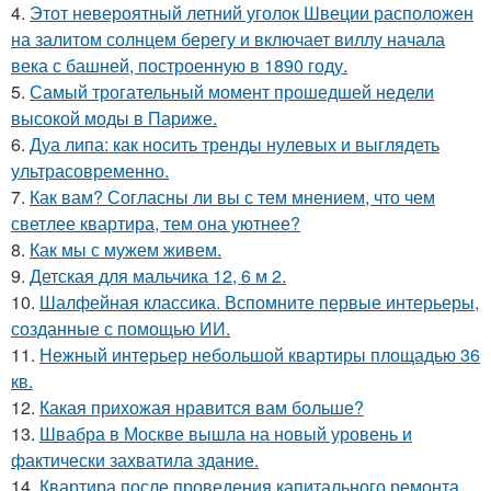
4.
Этот невероятный летний уголок Швеции расположен
на залитом солнцем берегу и включает виллу начала
века с башней, построенную в 1890 году.
5.
Самый трогательный момент прошедшей недели
высокой моды в Париже.
6.
Дуа липа: как носить тренды нулевых и выглядеть
ультрасовременно.
7.
Как вам? Согласны ли вы с тем мнением, что чем
светлее квартира, тем она уютнее?
8.
Как мы с мужем живем.
9.
Детская для мальчика 12, 6 м 2.
10.
Шалфейная классика. Вспомните первые интерьеры,
созданные с помощью ИИ.
11.
Нежный интерьер небольшой квартиры площадью 36
кв.
12.
Какая прихожая нравится вам больше?
13.
Швабра в Москве вышла на новый уровень и
фактически захватила здание.
14.
Квартира после проведения капитального ремонта.