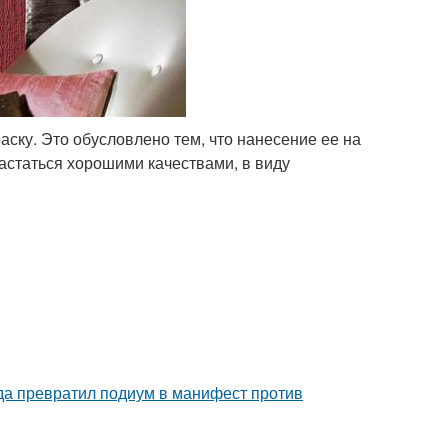
ску. Это обусловлено тем, что нанесение ее на
астаться хорошими качествами, в виду
ода превратил подиум в манифест против