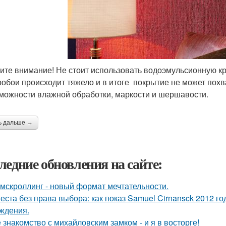
ите внимание! Не стоит использовать водоэмульсионную кра
ообои происходит тяжело и в итоге покрытие не может похв
можности влажной обработки, маркости и шершавости.
ь дальше →
ледние обновления на сайте:
мскроллинг - новый формат мечтательности.
еста без права выбора: как показ Samuel Cirnansck 2012 г
ждения.
 знакомство с михайловским замком - и я в восторге!