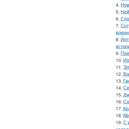
4.
Нов
5.
Ней
6.
Спо
7.
Сот
военн
8.
Инт
истор
9.
Пре
10.
Ир
11.
Эл
12.
Ва
13.
Гв
14.
Се
15.
Дж
16.
Со
17.
Кр
18.
Ми
19.
С 