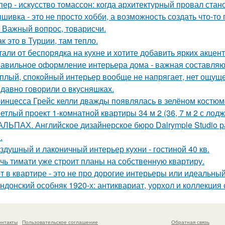
пер - искусство томассон: когда архитектурный провал ста
шивка - это не просто хобби, а возможность создать что-т
 Важный вопрос, товарисчи.
ак это в Турции, там тепло.
тали от беспорядка на кухне и хотите добавить ярких акцен
авильное оформление интерьера дома - важная составляю
плый, спокойный интерьер вообще не напрягает, нет ощущ
давно говорили о вкусняшках.
инцесса Грейс келли дважды появлялась в зелёном костюм
етлый проект 1-комнатной квартиры 34 м 2 (36, 7 м 2 с лодж
АЛЬПАХ. Английское дизайнерское бюро Dalrymple Studio 
.
здушный и лаконичный интерьер кухни - гостиной 40 кв.
чь тимати уже строит планы на собственную квартиру.
т в квартире - это не про дорогие интерьеры или идеальный
ндонский особняк 1920-х: антиквариат, уорхол и коллекция
онтакты
Пользовательское соглашение
Обратная связь