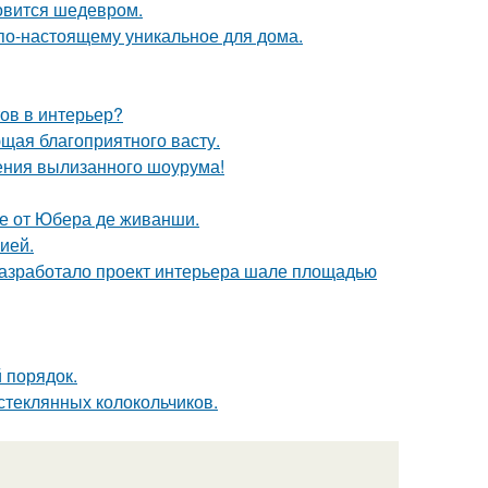
новится шедевром.
о по-настоящему уникальное для дома.
тов в интерьер?
щая благоприятного васту.
ения вылизанного шоурума!
е от Юбера де живанши.
ией.
разработало проект интерьера шале площадью
 порядок.
 стеклянных колокольчиков.