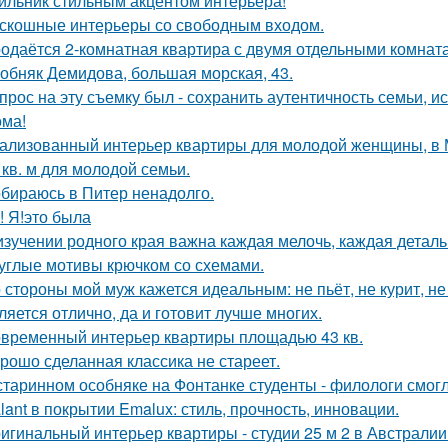
ильник стильным акцентом интерьера!
скошные интерьеры со свободным входом.
одаётся 2-комнатная квартира с двумя отдельными комната
обняк Демидова, большая морская, 43.
прос на эту съемку был - сохранить аутентичность семьи, и
ома!
ализованный интерьер квартиры для молодой женщины, в 
 кв. м для молодой семьи.
бираюсь в Питер ненадолго.
! Я!это была
изучении родного края важна каждая мелочь, каждая деталь
углые мотивы крючком со схемами.
 стороны мой муж кажется идеальным: не пьёт, не курит, не
ляется отлично, да и готовит лучше многих.
временный интерьер квартиры площадью 43 кв.
рошо сделанная классика не стареет.
старинном особняке на Фонтанке студенты - филологи смог
lant в покрытии Emalux: стиль, прочность, инновации.
игинальный интерьер квартиры - студии 25 м 2 в Австралии