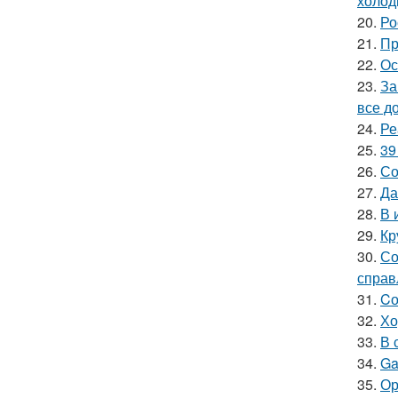
холод
20.
Ро
21.
Пр
22.
Ос
23.
За
все д
24.
Ре
25.
39
26.
Со
27.
Да
28.
В 
29.
Кр
30.
Со
справ
31.
Cо
32.
Хо
33.
В 
34.
Ga
35.
Ор