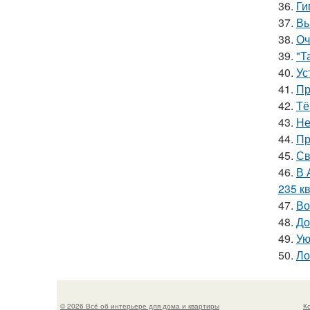
36.
Ги
37.
Вы
38.
Оч
39.
"Т
40.
Ус
41.
Пр
42.
Тё
43.
Не
44.
Пр
45.
Св
46.
В 
235 кв
47.
Во
48.
До
49.
Ую
50.
Ло
© 2026 Всё об интерьере для дома и квартиры
К