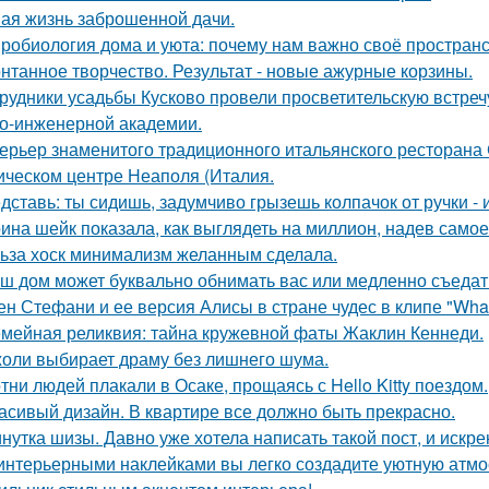
ая жизнь заброшенной дачи.
робиология дома и уюта: почему нам важно своё пространс
нтанное творчество. Результат - новые ажурные корзины.
рудники усадьбы Кусково провели просветительскую встречу
о-инженерной академии.
ерьер знаменитого традиционного итальянского ресторана
ическом центре Неаполя (Италия.
дставь: ты сидишь, задумчиво грызешь колпачок от ручки - 
ина шейк показала, как выглядеть на миллион, надев самое
ьза хоск минимализм желанным сделала.
ш дом может буквально обнимать вас или медленно съедать 
ен Стефани и ее версия Алисы в стране чудес в клипе "What
мейная реликвия: тайна кружевной фаты Жаклин Кеннеди.
оли выбирает драму без лишнего шума.
тни людей плакали в Осаке, прощаясь с Hello Kitty поездом.
асивый дизайн. В квартире все должно быть прекрасно.
нутка шизы. Давно уже хотела написать такой пост, и искре
интерьерными наклейками вы легко создадите уютную атмо