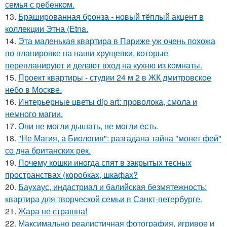
семья с ребенком.
13.
Брашированная бронза - новый тёплый акцент в
коллекции Этна (Etna.
14.
Эта маленькая квартира в Париже уж очень похожа
по планировке на наши хрущевки, которые
перепланируют и делают вход на кухню из комнаты.
15.
Проект квартиры - студии 24 м 2 в ЖК дмитровское
небо в Москве.
16.
Интерьерные цветы dip art: проволока, смола и
немного магии.
17.
Они не могли дышать, не могли есть.
18.
"Не Магия, а Биология": разгадана тайна "монет фей"
со дна британских рек.
19.
Почему кошки иногда спят в закрытых тесных
пространствах (коробках, шкафах?
20.
Баухаус, индастриал и балийская безмятежность:
квартира для творческой семьи в Санкт-петербурге.
21.
Жара не страшна!
22.
Максимально реалистичная фотография, игривое и