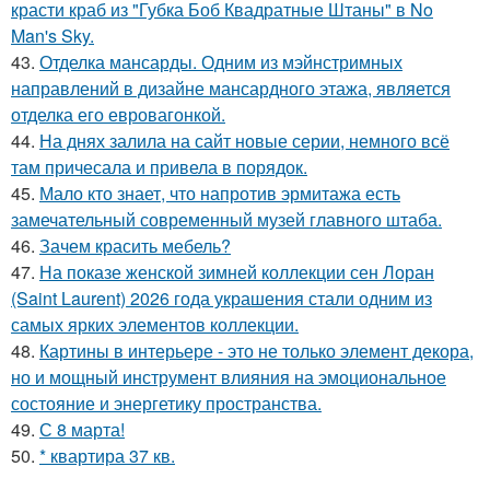
красти краб из "Губка Боб Квадратные Штаны" в No
Man's Sky.
43.
Отделка мансарды. Одним из мэйнстримных
направлений в дизайне мансардного этажа, является
отделка его евровагонкой.
44.
На днях залила на сайт новые серии, немного всё
там причесала и привела в порядок.
45.
Мало кто знает, что напротив эрмитажа есть
замечательный современный музей главного штаба.
46.
Зачем красить мебель?
47.
На показе женской зимней коллекции сен Лоран
(Saint Laurent) 2026 года украшения стали одним из
самых ярких элементов коллекции.
48.
Картины в интерьере - это не только элемент декора,
но и мощный инструмент влияния на эмоциональное
состояние и энергетику пространства.
49.
С 8 марта!
50.
* квартира 37 кв.