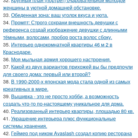
32.
Крупный план (портрет) очаровательной молодой
женщины в уютной домашней обстановке.
33.
Обеденная зона: ваш уголок вкуса и уюта.
34.
Промпт: Строго сохрани внешность девушки с
референса создай изображение девушки с длинными
тёмными, волосами, пробор роста волос сбоку.
35.
Интерьер однокомнатной квартиры 46 м 2 в
Краснодаре.
36.
Моя мыльная армия хорошего настроения.
37.
Какой из двух вариантов прихожей вы бы предпочли
для своего дома: первый или второй?
38.
В 1990-2000-х японская мода стала одной из самых
креативных в мире.
39.
Вышивка - это не просто хобби, а возможность
создать что-то по-настоящему уникальное для дома.
40.
Реализованный интерьер квартиры, площадью 80 кв.
41.
Украшение интерьера плюс функциональные
системы хранения.
42.
Геймер под ником Avaslash создал копию ресторана