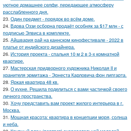
уютное домашнее селфи, передающее атмосферу
расслабленного дня.
23.
Один предмет - порядок во всём доме.
24.
Вдова Оззи осборна продаёт особняк за $17 млн - с
подписью Элвиса в комплекте.
25.
Айшвария рай на каннском кинофестивале - 2022 в
платье от индийского дизайнера.
26.
История проекта - спальня 10 м 2 в 3-х комнатной
квартире.
27.
Мастерская придворного художника Николая II и
хранителя эрмитажа - Эрнеста Карловича фон липгарта.
28.
Яркая квартира 48 кв.
29.
О кухне. Решила поделиться с вами частичкой своего
личного пространства.
30.
Хочу представить вам проект жилого интерьера в г.
Москва.
31.
Мощная красота: квартира в концепции моря, солнца
и неба.