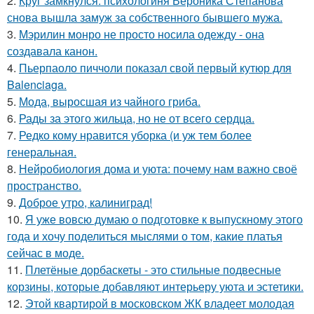
2.
Круг замкнулся: психологиня Вероника Степанова
снова вышла замуж за собственного бывшего мужа.
3.
Мэрилин монро не просто носила одежду - она
создавала канон.
4.
Пьерпаоло пиччоли показал свой первый кутюр для
Balenciaga.
5.
Мода, выросшая из чайного гриба.
6.
Рады за этого жильца, но не от всего сердца.
7.
Редко кому нравится уборка (и уж тем более
генеральная.
8.
Нейробиология дома и уюта: почему нам важно своё
пространство.
9.
Доброе утро, калиниград!
10.
Я уже вовсю думаю о подготовке к выпускному этого
года и хочу поделиться мыслями о том, какие платья
сейчас в моде.
11.
Плетёные дорбаскеты - это стильные подвесные
корзины, которые добавляют интерьеру уюта и эстетики.
12.
Этой квартирой в московском ЖК владеет молодая