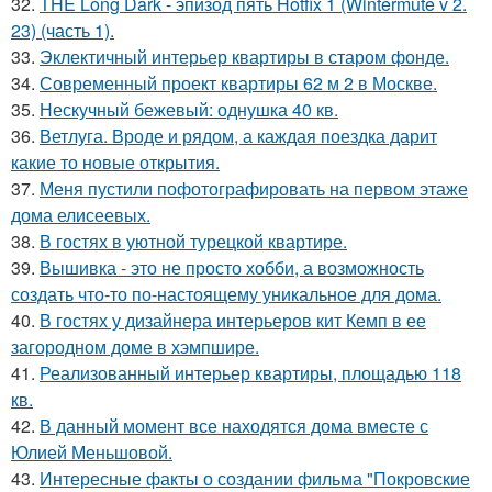
32.
THE Long Dark - эпизод пять Hotfix 1 (Wintermute v 2.
23) (часть 1).
33.
Эклектичный интерьер квартиры в старом фонде.
34.
Современный проект квартиры 62 м 2 в Москве.
35.
Нескучный бежевый: однушка 40 кв.
36.
Ветлуга. Вроде и рядом, а каждая поездка дарит
какие то новые открытия.
37.
Меня пустили пофотографировать на первом этаже
дома елисеевых.
38.
В гостях в уютной турецкой квартире.
39.
Вышивка - это не просто хобби, а возможность
создать что-то по-настоящему уникальное для дома.
40.
В гостях у дизайнера интерьеров кит Кемп в ее
загородном доме в хэмпшире.
41.
Реализованный интерьер квартиры, площадью 118
кв.
42.
В данный момент все находятся дома вместе с
Юлией Меньшовой.
43.
Интересные факты о создании фильма "Покровские