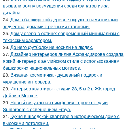
вызвали волну возмущения среди фанатов из-за
дизайна.
24.
Дом в башкирской деревне окружен памятниками
зодчества, домами с резными ставнями.
25.
Дом у озера в остине: современный минимализм с
техасским характером.
26.
До него футболку не носили на людях.
27.
Дизайнер интерьеров лилия Асфандиярова создала
яркий интерьер в английском стиле с использованием
башкирских национальных мотивов.
28.
Вязаная косметичка - душевный подарок и
украшение интерьера.
29.
Интерьер квартиры - студии 28, 5 м 2 в ЖК город
Дейли в Москве.
30.
Новый визуальная симфония - проект студии
Suninroom с освещением Freya.
31.
Кухня в шведской квартире в историческом доме с
высокими потолками.