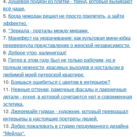
4.
Душевой поддон из плитки - тренд, который выбирают
всё чаще.
5.
Когда чемодан решил не просто прилететь, а зайти
эффектно.
6.
"Зеркала - порталы между мирами.
7.
Манифест на укорачивание: как культовая мини-юбка
перевернула представление о женской независимости.
8.
Доброе утро, калиниград!
9.
Питер в этом году был не только рабочим, но и
полным нежности, красивых выходов и ностальгии в
любимой моей питерской квартире.
10.
Боишься ошибиться с цветом в интерьере?
11.
Нежные оттенки, рамочные фасады и лаконичные
детали - кухня, в которой сочетаются уют и современная
эстетика.
12.
Джеремайя гудман - художник, который превращал
интерьеры в настоящие портреты людей.
13.
Добро пожаловать в студию продуманного дизайна
"Мейлах".