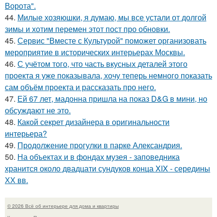
Ворота".
44.
Милые хозяюшки, я думаю, мы все устали от долгой
зимы и хотим перемен этот пост про обновки.
45.
Сервис "Вместе с Культурой" поможет организовать
мероприятие в исторических интерьерах Москвы.
46.
С учётом того, что часть вкусных деталей этого
проекта я уже показывала, хочу теперь немного показать
сам объём проекта и рассказать про него.
47.
Ей 67 лет, мадонна пришла на показ D&G в мини, но
обсуждают не это.
48.
Какой секрет дизайнера в оригинальности
интерьера?
49.
Продолжение прогулки в парке Александрия.
50.
На объектах и в фондах музея - заповедника
хранится около двадцати сундуков конца XIX - середины
ХХ вв.
© 2026 Всё об интерьере для дома и квартиры