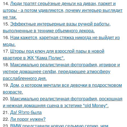
14.
Люди тратят серьёзные деньги на диван, паркет и
шторы - а потом удивляются, почему интерьер выглядит
не так.
15.
Эффектные интерьерные вазы ручной работы,
выполненные в технике объемного декора.
16.
Нам кажется, каретная стяжка никогда не выйдет из
моды.
17.
Шторы под ключ для взрослой пары в новой
квартире в ЖК "Кама Полис".
18.
Максимально реалистичная фотография, игривое и
уютное домашнее селфи, передающее атмосферу
расслабленного дня.
19.
Дом, о котором мечтали все девочки в подростковом
возрасте.
20.
Максимально реалистичная фотография, роскошная
и нежная домашняя сцена в эстетике "old Money".
21.
Да! Я!это была
22.
Ли порог нужен?
23.
BMW представили новую седьмую серию, чем