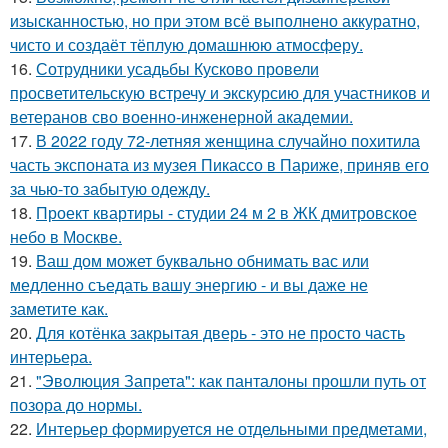
изысканностью, но при этом всё выполнено аккуратно,
чисто и создаёт тёплую домашнюю атмосферу.
16.
Сотрудники усадьбы Кусково провели
просветительскую встречу и экскурсию для участников и
ветеранов сво военно-инженерной академии.
17.
В 2022 году 72-летняя женщина случайно похитила
часть экспоната из музея Пикассо в Париже, приняв его
за чью-то забытую одежду.
18.
Проект квартиры - студии 24 м 2 в ЖК дмитровское
небо в Москве.
19.
Ваш дом может буквально обнимать вас или
медленно съедать вашу энергию - и вы даже не
заметите как.
20.
Для котёнка закрытая дверь - это не просто часть
интерьера.
21.
"Эволюция Запрета": как панталоны прошли путь от
позора до нормы.
22.
Интерьер формируется не отдельными предметами,