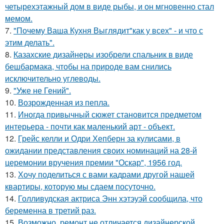
четырехэтажный дом в виде рыбы, и он мгновенно стал
мемом.
7.
"Почему Ваша Кухня Выглядит"как у всех" - и что с
этим делать".
8.
Казахские дизайнеры изобрели спальник в виде
бешбармака, чтобы на природе вам снились
исключительно углеводы.
9.
"Уже не Гений".
10.
Возрожденная из пепла.
11.
Иногда привычный сюжет становится предметом
интерьера - почти как маленький арт - объект.
12.
Грейс келли и Одри Хепберн за кулисами, в
ожидании представления своих номинаций на 28-й
церемонии вручения премии "Оскар", 1956 год.
13.
Хочу поделиться с вами кадрами другой нашей
квартиры, которую мы сдаем посуточно.
14.
Голливудская актриса Энн хэтэуэй сообщила, что
беременна в третий раз.
15.
Возможно, ремонт не отличается дизайнерской