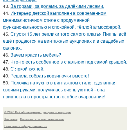
43.
За горами, за долами, за далёкими лесами.
44.
Интерьер детской выполнен в современном
минималистичном стиле с продуманной
функциональностью и спокойной, тёплой атмосферой.
45.
Спустя 15 лет реплики того самого платья Пиппы всё
ещё продаются на винтажных аукционах и в свадебных
салонах.
46.
Зачем красить мебель?
47.
Что-то есть особенное в спальнях под самой крышей.
48.
С яркой кухней.
49.
Решила собрать корзиночки вместе!
50.
Полочка на кухню в винтажном стиле, сделанная
своими руками, получилась очень уютной - она
привнесла в пространство особое очарование!
© 2026 Всё об интерьере для дома и квартиры
Контакты
Пользовательское соглашение
Политика конфидециальности