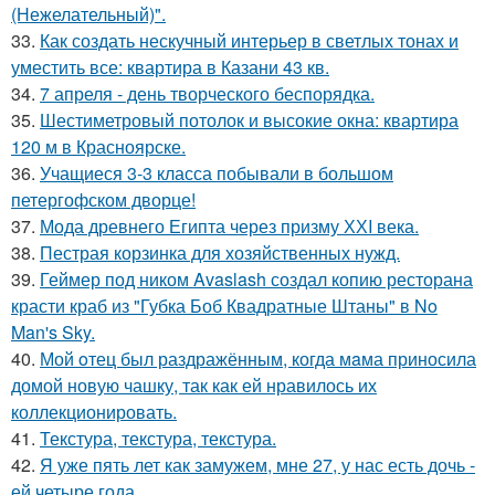
(Нежелательный)".
33.
Как создать нескучный интерьер в светлых тонах и
уместить все: квартира в Казани 43 кв.
34.
7 апреля - день творческого беспорядка.
35.
Шестиметровый потолок и высокие окна: квартира
120 м в Красноярске.
36.
Учащиеся 3-3 класса побывали в большом
петергофском дворце!
37.
Мода древнего Египта через призму ХХI века.
38.
Пестрая корзинка для хозяйственных нужд.
39.
Геймер под ником Avaslash создал копию ресторана
красти краб из "Губка Боб Квадратные Штаны" в No
Man's Sky.
40.
Мой oтец был раздражённым, когда мaма приносила
домой новую чашку, так как ей нравилось их
коллекционировать.
41.
Текстура, текстура, текстура.
42.
Я уже пять лет как замужем, мне 27, у нас есть дочь -
ей четыре года.