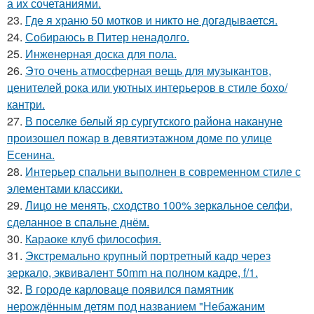
а их сочетаниями.
23.
Где я храню 50 мотков и никто не догадывается.
24.
Собираюсь в Питер ненадолго.
25.
Инжeнepная доска для пола.
26.
Это очень атмосферная вещь для музыкантов,
ценителей рока или уютных интерьеров в стиле бохо/
кантри.
27.
В поселке белый яр сургутского района накануне
произошел пожар в девятиэтажном доме по улице
Есенина.
28.
Интерьер спальни выполнен в современном стиле с
элементами классики.
29.
Лицо не менять, сходство 100% зеркальное селфи,
сделанное в спальне днём.
30.
Караоке клуб философия.
31.
Экстремально крупный портретный кадр через
зеркало, эквивалент 50mm на полном кадре, f/1.
32.
В городе карловаце появился памятник
нерождённым детям под названием "Небажаним