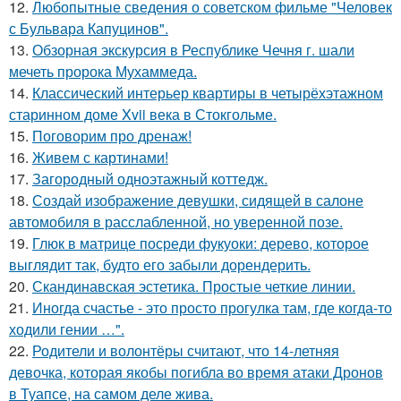
12.
Любопытные сведения о советском фильме "Человек
с Бульвара Капуцинов".
13.
Обзорная экскурсия в Республике Чечня г. шали
мечеть пророка Мухаммеда.
14.
Классический интерьер квартиры в четырёхэтажном
старинном доме Xvii века в Стокгольме.
15.
Поговорим про дренаж!
16.
Живем с картинами!
17.
Загородный одноэтажный коттедж.
18.
Создай изображение девушки, сидящей в салоне
автомобиля в расслабленной, но уверенной позе.
19.
Глюк в матрице посреди фукуоки: дерево, которое
выглядит так, будто его забыли дорендерить.
20.
Скандинавская эстетика. Простые четкие линии.
21.
Иногда счастье - это просто прогулка там, где когда-то
ходили гении …".
22.
Родители и волонтёры считают, что 14-летняя
девочка, которая якобы погибла во время атаки Дронов
в Туапсе, на самом деле жива.