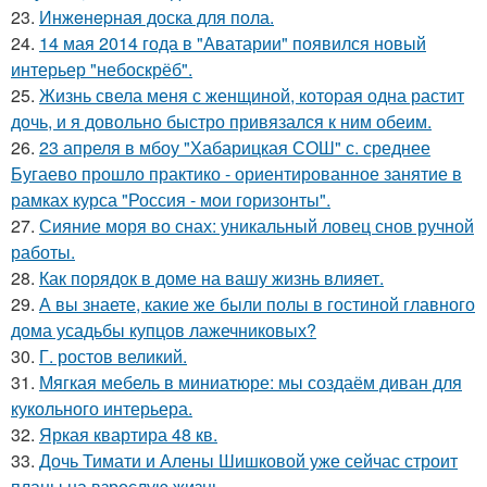
23.
Инжeнepная доска для пола.
24.
14 мая 2014 года в "Аватарии" появился новый
интерьер "небоскрёб".
25.
Жизнь свела меня с женщиной, которая одна растит
дочь, и я довольно быстро привязался к ним обеим.
26.
23 апреля в мбоу "Хабарицкая СОШ" с. среднее
Бугаево прошло практико - ориентированное занятие в
рамках курса "Россия - мои горизонты".
27.
Сияние моря во снах: уникальный ловец снов ручной
работы.
28.
Как порядок в доме на вашу жизнь влияет.
29.
А вы знаете, какие же были полы в гостиной главного
дома усадьбы купцов лажечниковых?
30.
Г. ростов великий.
31.
Мягкая мебель в миниатюре: мы создаём диван для
кукольного интерьера.
32.
Яркая квартира 48 кв.
33.
Дочь Тимати и Алены Шишковой уже сейчас строит
планы на взрослую жизнь.