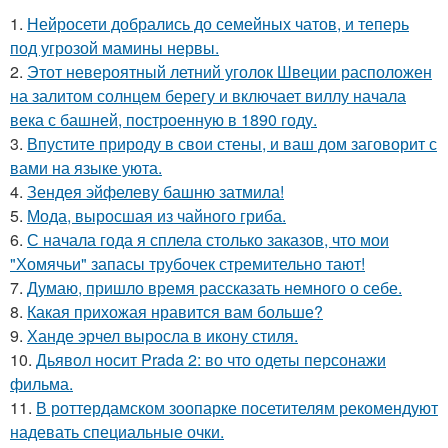
1.
Нейросети добрались до семейных чатов, и теперь
под угрозой мамины нервы.
2.
Этот невероятный летний уголок Швеции расположен
на залитом солнцем берегу и включает виллу начала
века с башней, построенную в 1890 году.
3.
Впустите природу в свои стены, и ваш дом заговорит с
вами на языке уюта.
4.
Зендея эйфелеву башню затмила!
5.
Мода, выросшая из чайного гриба.
6.
С начала года я сплела столько заказов, что мои
"Хомячьи" запасы трубочек стремительно тают!
7.
Думаю, пришло время рассказать немного о себе.
8.
Какая прихожая нравится вам больше?
9.
Ханде эрчел выросла в икону стиля.
10.
Дьявол носит Prada 2: во что одеты персонажи
фильма.
11.
В роттердамском зоопарке посетителям рекомендуют
надевать специальные очки.