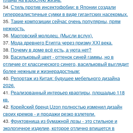
34.
Стиль против инсектофобии: в Японии создали
гиперреалистичные сумки в виде гигантских насекомых.
35.
Такие композиции сейчас очень популярны, прям
нежность.
36.
Мартовский молодец. (Мысли вслух).
37.
Мода древнего Египта через призму ХХI века.
38.
Почему в доме всё есть, а уюта нет?
39.
Васильковый цвет - оттенок синей гаммы, но в
отличие от классического синего, васильковый выглядит
более нежным и жизнерадостным:
40.
Репортаж из Китая: будущее мебельного дизайна
2026.
41.
Реализованный интерьер квартиры, площадью 118
кв.
42.
Корейский бренд Uzon полностью изменил дизайн
своих кремов - и продажи резко взлетели.
43.
Фруктовница из бумажной лозы - это стильное и
экологичное изделие, которое отлично впишется в