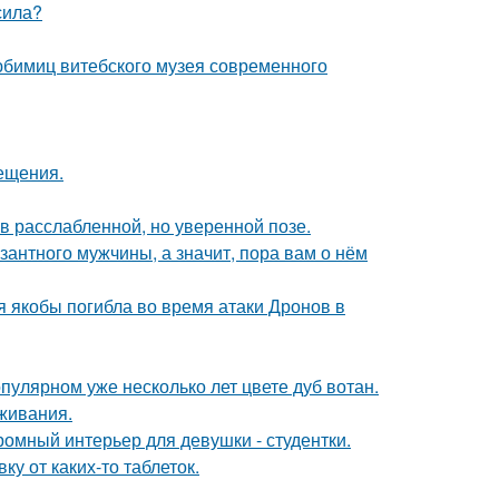
сила?
юбимиц витебского музея современного
сещения.
 расслабленной, но уверенной позе.
озантного мужчины, а значит, пора вам о нём
ая якобы погибла во время атаки Дронов в
пулярном уже несколько лет цвете дуб вотан.
оживания.
ромный интерьер для девушки - студентки.
у от каких-то таблеток.