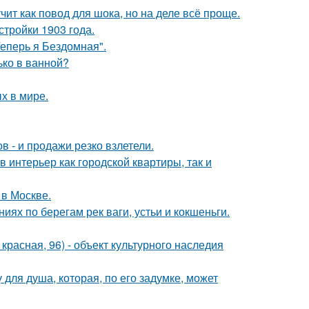
чит как повод для шока, но на деле всё проще.
тройки 1903 года.
Теперь я Бездомная".
лько в ванной?
х в мире.
 - и продажи резко взлетели.
в интерьер как городской квартиры, так и
 в Москве.
ях по берегам рек ваги, устьи и кокшеньги.
. красная, 96) - объект культурного наследия
для душа, которая, по его задумке, может