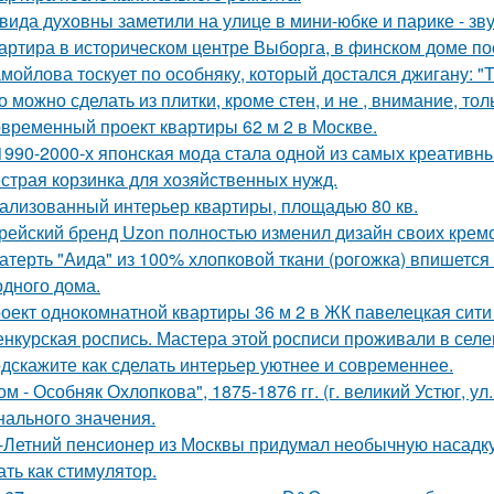
вида духовны заметили на улице в мини-юбке и парике - зву
артира в историческом центре Выборга, в финском доме пос
мойлова тоскует по особняку, который достался джигану: "
о можно сделать из плитки, кроме стен, и не , внимание, то
временный проект квартиры 62 м 2 в Москве.
1990-2000-х японская мода стала одной из самых креативны
страя корзинка для хозяйственных нужд.
ализованный интерьер квартиры, площадью 80 кв.
рейский бренд Uzon полностью изменил дизайн своих кремов
атерть "Аида" из 100% хлопковой ткани (рогожка) впишется 
одного дома.
оект однокомнатной квартиры 36 м 2 в ЖК павелецкая сити
нкурская роспись. Мастера этой росписи проживали в селени
дскажите как сделать интерьер уютнее и современнее.
ом - Особняк Охлопкова", 1875-1876 гг. (г. великий Устюг, ул
нального значения.
-Летний пенсионер из Москвы придумал необычную насадку 
ать как стимулятор.