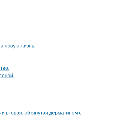
на новую жизнь.
тво.
соной.
 и вторая, обтянутая дерматином с