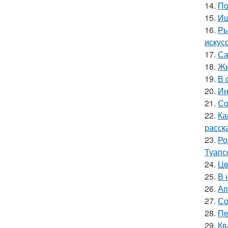
14.
По
15.
Ищ
16.
Ры
искус
17.
Са
18.
Жи
19.
В 
20.
Ин
21.
Со
22.
Ка
расск
23.
Ро
Туапс
24.
Цв
25.
В 
26.
Ап
27.
Со
28.
Пе
29.
Кв