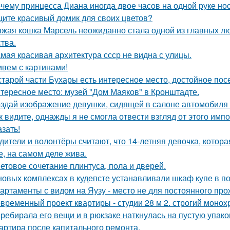
чему принцесса Диана иногда двое часов на одной руке но
ите красивый домик для своих цветов?
жая кошка Марсель неожиданно стала одной из главных л
ства.
мая красивая архитектура ссср не видна с улицы.
вем с картинами!
старой части Бухары есть интересное место, достойное по
тересное место: музей "Дом Маяков" в Кронштадте.
здай изображение девушки, сидящей в салоне автомобиля в
к видите, однажды я не смогла отвести взгляд от этого имп
азать!
дители и волонтёры считают, что 14-летняя девочка, котор
е, на самом деле жива.
етовое сoчетание плинтуса, пола и дверей.
новых комплексах в кудепсте устанавливали шкаф купе в по
артаменты с видом на Яузу - место не для постоянного пр
временный проект квартиры - студии 28 м 2. строгий монох
ребирала его вещи и в рюкзаке наткнулась на пустую упаковк
артира после капитального ремонта.