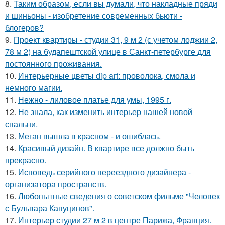
8.
Таким образом, если вы думали, что накладные пряди
и шиньоны - изобретение современных бьюти -
блогеров?
9.
Проект квартиры - студии 31, 9 м 2 (с учетом лоджии 2,
78 м 2) на будапештской улице в Санкт-петербурге для
постоянного проживания.
10.
Интерьерные цветы dip art: проволока, смола и
немного магии.
11.
Нежно - лиловое платье для умы, 1995 г.
12.
Не знала, как изменить интерьер нашей новой
спальни.
13.
Меган вышла в красном - и ошиблась.
14.
Красивый дизайн. В квартире все должно быть
прекрасно.
15.
Исповедь серийного переездного дизайнера -
организатора пространств.
16.
Любопытные сведения о советском фильме "Человек
с Бульвара Капуцинов".
17.
Интерьер студии 27 м 2 в центре Парижа, Франция.