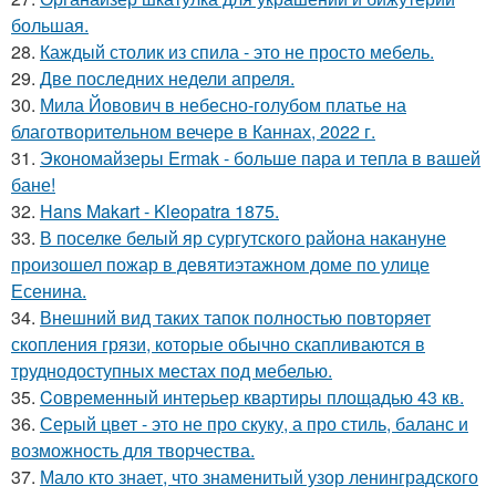
большая.
28.
Каждый столик из спила - это не просто мебель.
29.
Две последних недели апреля.
30.
Мила Йовович в небесно-голубом платье на
благотворительном вечере в Каннах, 2022 г.
31.
Экономайзеры Ermak - больше пара и тепла в вашей
бане!
32.
Hans Makart - Kleopatra 1875.
33.
В поселке белый яр сургутского района накануне
произошел пожар в девятиэтажном доме по улице
Есенина.
34.
Внешний вид таких тапок полностью повторяет
скопления грязи, которые обычно скапливаются в
труднодоступных местах под мебелью.
35.
Cовременный интерьер квартиры площадью 43 кв.
36.
Серый цвет - это не про скуку, а про стиль, баланс и
возможность для творчества.
37.
Мало кто знает, что знаменитый узор ленинградского