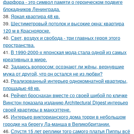
фарфора - это символ памяти о героическом подвиге
блокадников Ленинграда.
38.
Яркая квартира 48 кв.
39.
Шестиметровый потолок и высокие окна: квартира
120 м в Красноярске.
40.
Свет, воздух и свобода - три главных героя этого
пространства.
41.
В 1990-2000-х японская мода стала одной из самых
креативных в мире.
42.
Задаюсь вопросом: осознают ли жёны, вернувшие
мужа от другой, что он остался не из любви?
43.
Реализованный интерьер однокомнатной квартиры,
площадью 48 кв.
44.
Рейчел броснахан вместе со своей шибой по кличке
Винстон показала изданию Architectural Digest интерьер
своей квартиры в манхэттене.
45.
Интерьер викторианского дома торри в небольшом
городке на берегу Ла-манша в Великобритании.
46.
Спустя 15 лет реплики того самого платья Пиппы всё