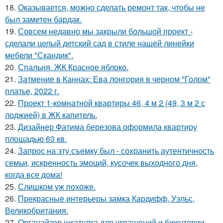
18.
Оказывается, можно сделать ремонт так, чтобы не
был заметен бардак.
19.
Совсем недавно мы закрыли большой проект -
сделали целый детский сад в стиле нашей линейки
мебели "Скандик".
20.
Спальня. ЖК Красное яблоко.
21.
Затмение в Каннах: Ева лонгория в черном "Голом"
платье, 2022 г.
22.
Проект 1-комнатной квартиры 46, 4 м 2 (49, 3 м 2 с
лоджией) в ЖК капитель.
23.
Дизайнер Фатима березова оформила квартиру
площадью 63 кв.
24.
Запрос на эту съемку был - сохранить аутентичность
семьи, искренность эмоций, кусочек выходного дня,
когда все дома!
25.
Слишком уж похоже.
26.
Прекрасные интерьеры замка Кардифф, Уэльс,
Великобритания.
27.
Органайзер шкатулка для украшений и бижутерии