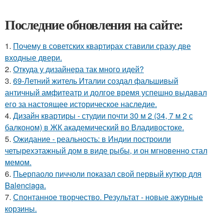
Последние обновления на сайте:
1.
Почему в советских квартирах ставили сразу две
входные двери.
2.
Откуда у дизайнера так много идей?
3.
69-Летний житель Италии создал фальшивый
античный амфитеатр и долгое время успешно выдавал
его за настоящее историческое наследие.
4.
Дизайн квартиры - студии почти 30 м 2 (34, 7 м 2 с
балконом) в ЖК академический во Владивостоке.
5.
Ожидание - реальность: в Индии построили
четырехэтажный дом в виде рыбы, и он мгновенно стал
мемом.
6.
Пьерпаоло пиччоли показал свой первый кутюр для
Balenciaga.
7.
Спонтанное творчество. Результат - новые ажурные
корзины.