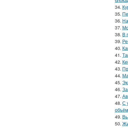
блока
34.
Ку
35.
Пе
36.
На
37.
Мо
38.
В 
39.
Ре
40.
Ка
41.
Та
42.
Ке
43.
Пр
44.
Ма
45.
Эк
46.
За
47.
Ав
48.
С 
объём
49.
Вы
50.
Жи