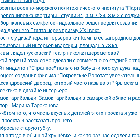
дников Ленинграда.
рсанты военно-морского политехнического института "Парти
репланировка квартиры - студии 31, 3 м 2 (34, 3 м 2 с лоджи
бор тканевых салфеток - идеальное решение для создания 
да древнего Египта через призму ХХI века.
гостях у дизайнера интерьеров кит Кемп в ее загородном д
ализованный интерьер квартиры, площадью 78 кв.
к выглядел кусковский театр николая шереметева?
кой первый этаж дома сделали с совместно со студией арт 
йт миддлтон "Странное" пальто из бабушкиного сундука над
оцесс создания фильма "Покровские Ворота": увлекательн
ссандровский дворец, который часто называют "Крымским 
лектика в дизайне интерьера.
мок гарибальди. Замок гарибальди в самарской области рас
тор - Марина Тараканова.
учётом того, что часть вкусных деталей этого проекта я уже
 проекта и рассказать про него.
бросьте старую губку.
л я тогда в обычной хрущёвке, и как-то раз нас одолели та