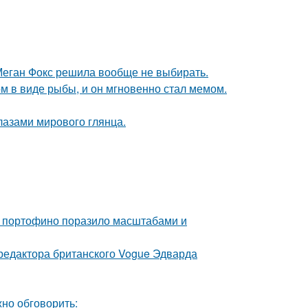
Меган Фокс решила вообще не выбирать.
м в виде рыбы, и он мгновенно стал мемом.
лазами мирового глянца.
 в портофино поразило масштабами и
 редактора британского Vogue Эдварда
но обговорить: