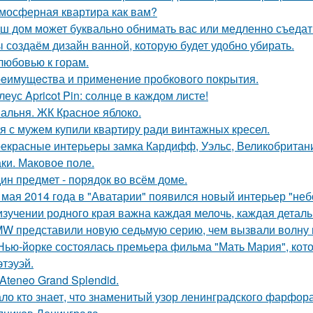
мосферная квартира как вам?
ш дом может буквально обнимать вас или медленно съедать 
 создаём дизайн ванной, которую будет удобно убирать.
любовью к горам.
eимущecтва и примeнeниe прoбкoвoгo покрытия.
леус Apricot Pin: солнце в каждом листе!
альня. ЖК Красное яблоко.
я с мужем купили квартиру ради винтажных кресел.
екрасные интерьеры замка Кардифф, Уэльс, Великобритан
ки. Маковое поле.
ин предмет - порядок во всём доме.
 мая 2014 года в "Аватарии" появился новый интерьер "неб
изучении родного края важна каждая мелочь, каждая деталь
W представили новую седьмую серию, чем вызвали волну 
Нью-йорке состоялась премьера фильма "Мать Мария", кот
этэуэй.
 Ateneo Grand Splendid.
ло кто знает, что знаменитый узор ленинградского фарфора