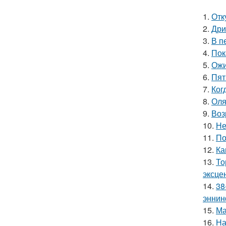
1.
Отк
2.
Дри
3.
В п
4.
Пок
5.
Ожи
6.
Пят
7.
Ког
8.
Оля
9.
Воз
10.
Не
11.
По
12.
Ка
13.
То
эксце
14.
38
эннин
15.
Ма
16.
На