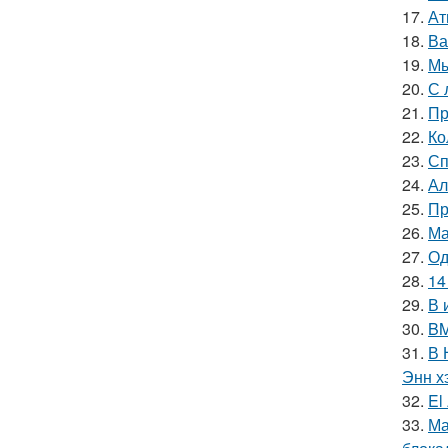
17.
Ат
18.
Ва
19.
Мы
20.
С 
21.
Пр
22.
Ко
23.
Сп
24.
Ал
25.
Пр
26.
Ма
27.
Од
28.
14
29.
В 
30.
BM
31.
В 
Энн х
32.
El
33.
Ма