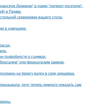
занскую Деревню" в парке "патриот посетили".
ей) в Перми.
стильной сервировки вашего стола.
оме в хэмпшире.
фасад.
ела.
ые подробности о съемках.
Версалем" или французским замком.
положен на берегу волги в селе хрящёвка.
 показывала, хочу теперь немного показать сам
раканы.