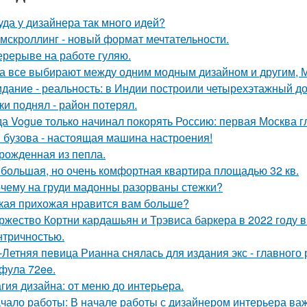
уда у дизайнера так много идей?
мскроллинг - новый формат мечтательности.
ерерыве на работе гуляю.
а все выбирают между одним модным дизайном и другим, 
дание - реальность: в Индии построили четырехэтажный до
ки поднял - район потерял.
да Vogue только начинал покорять Россию: первая Москва г
 бузова - настоящая машина настроения!
рожденная из пепла.
большая, но очень комфортная квартира площадью 32 кв.
чему на груди мадонны разорваны стежки?
кая прихожая нравится вам больше?
ржество Кортни кардашьян и Трэвиса баркера в 2022 году
нтричностью.
-Летняя певица Рианна снялась для издания экс - главного
фула 72ee.
гия дизайна: от меню до интерьера.
чало работы: В начале работы с дизайнером интерьера важ