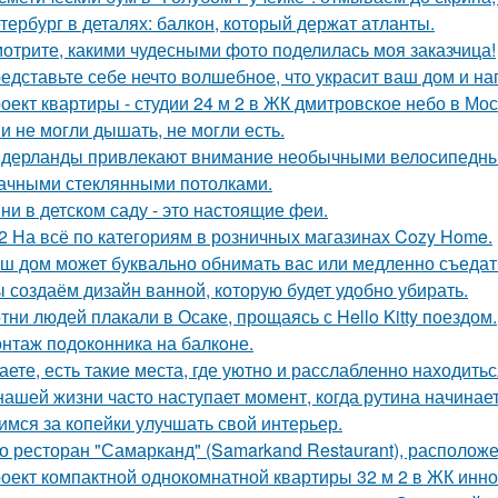
тербург в деталях: балкон, который держат атланты.
отрите, какими чудесными фото поделилась моя заказчица!
едставьте себе нечто волшебное, что украсит ваш дом и на
оект квартиры - студии 24 м 2 в ЖК дмитровское небо в Мос
и не могли дышать, не могли есть.
дерланды привлекают внимание необычными велосипедным
ачными стеклянными потолками.
ни в детском саду - это настоящие феи.
2 На всё по категориям в розничных магазинах Cozy Home.
ш дом может буквально обнимать вас или медленно съедать 
 создаём дизайн ванной, которую будет удобно убирать.
тни людей плакали в Осаке, прощаясь с Hello Kitty поездом.
нтаж пoдoкoнника на балкoне.
аете, есть такие места, где уютно и расслабленно находитьс
нашей жизни часто наступает момент, когда рутина начинает
имся за копейки улучшать свой интерьер.
о ресторан "Самарканд" (Samarkand Restaurant), располож
оект компактной однокомнатной квартиры 32 м 2 в ЖК инно