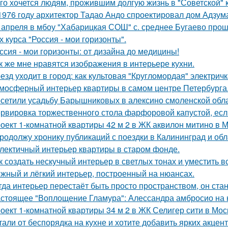
го хочется людям, прожившим долгую жизнь в "Советской" 
1976 году архитектор Тадао Андо спроектировал дом Адзума
 апреля в мбоу "Хабарицкая СОШ" с. среднее Бугаево прош
х курса "Россия - мои горизонты".
ссия - мои горизонты: от дизайна до медицины!
к же мне нравятся изображения в интерьере кухни.
езд уходит в город: как культовая "Кругломордая" электрич
мосферный интерьер квартиры в самом центре Петербурга
сетили усадьбу Барышниковых в алексино смоленской обла
рвировка торжественного стола фарфоровой капустой, если
оект 1-комнатной квартиры 42 м 2 в ЖК аквилон митино в М
продолжу хронику публикаций с поездки в Калининград и обла
лектичный интерьер квартиры в старом фонде.
к создать нескучный интерьер в светлых тонах и уместить вс
жный и лёгкий интерьер, построенный на нюансах.
гда интерьер перестаёт быть просто пространством, он ста
стоящее "Воплощение Гламура": Алессандра амбросио на 
оект 1-комнатной квартиры 34 м 2 в ЖК Селигер сити в Мос
тали от беспорядка на кухне и хотите добавить ярких акцен