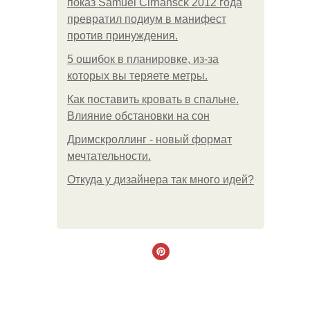
показ Samuel Cirnansck 2012 года
превратил подиум в манифест
против принуждения.
5 ошибок в планировке, из-за
которых вы теряете метры.
Как поставить кровать в спальне.
Влияние обстановки на сон
Дримскроллинг - новый формат
мечтательности.
Откуда у дизайнера так много идей?