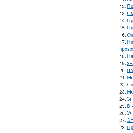
12.
Пе
13.
См
14.
Пр
15.
Пр
16.
Он
17.
Ни
прозр
18.
Ня
19.
3=
20.
Ва
21.
Мы
22.
Со
23.
Мо
24.
Зн
25.
В 
26.
Уч
27.
Эт
28.
Пр