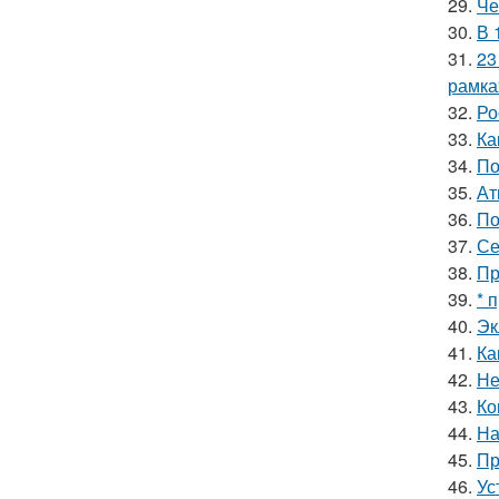
29.
Че
30.
В 
31.
23
рамка
32.
Ро
33.
Ка
34.
По
35.
Ат
36.
По
37.
Се
38.
Пр
39.
* 
40.
Эк
41.
Ка
42.
Не
43.
Ко
44.
На
45.
Пр
46.
Ус