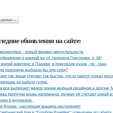
ь дальше →
ледние обновления на сайте:
мскроллинг - новый формат мечтательности.
ображение в ванной на ул. генерала Григорова, д. 36!
 жилой комплекс в Париже, в пригороде нуази - ле - гран.
ую прихожую выбрали бы для себя?
ает так: вещи улетают так быстро, что остаются только вос
ерерыве на работе гуляю.
а все выбирают между одним модным дизайном и другим, 
ика беллуччи вновь напомнила, почему её считают одной 
онка в интерьере.
я бузова - настоящая машина настроения!
сметический бум в "Голубом Ручейке": отмываем до скрипа