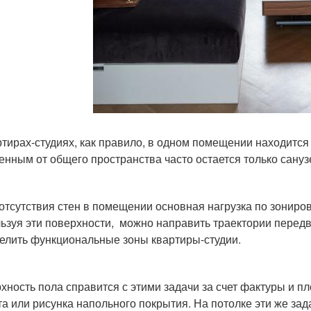
ртирах-студиях, как правило, в одном помещении находится 
енным от общего пространства часто остается только сануз
 отсутствия стен в помещении основная нагрузка по зониро
ьзуя эти поверхности, можно направить траектории передв
елить функциональные зоны квартиры-студии.
хность пола справится с этими задачи за счет фактуры и п
та или рисунка напольного покрытия. На потолке эти же з