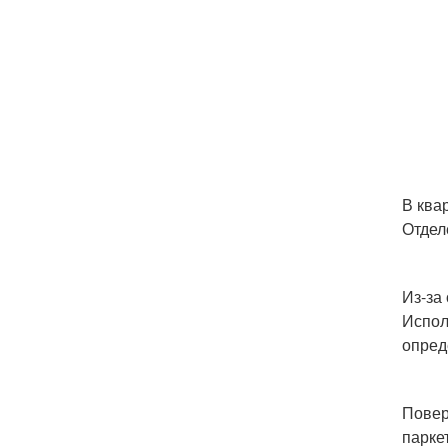
В ква
Отдел
Из-за
Испол
опред
Повер
парке