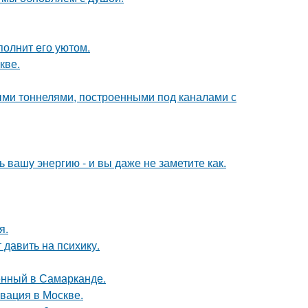
полнит его уютом.
кве.
и тоннелями, построенными под каналами с
вашу энергию - и вы даже не заметите как.
я.
 давить на психику.
енный в Самарканде.
вация в Москве.