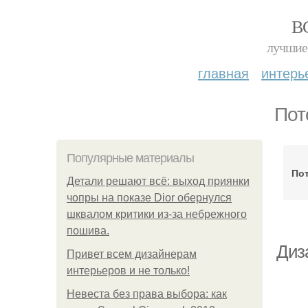
В
лучшие 
главная
интерь
Пот
Популярные материалы
Пот
Детали решают всё: выход приянки
чопры на показе Dior обернулся
шквалом критики из-за небрежного
пошива.
Диза
Привет всем дизайнерам
интерьеров и не только!
Невеста без права выбора: как