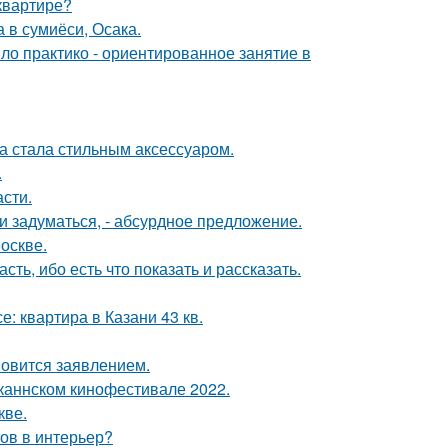
квартире?
 в сумиёси, Осака.
ло практико - ориентированное занятие в
ка стала стильным аксессуаром.
.
сти.
 задуматься, - абсурдное предложение.
оскве.
сть, ибо есть что показать и рассказать.
е: квартира в Казани 43 кв.
новится заявлением.
каннском кинофестивале 2022.
кве.
тов в интерьер?