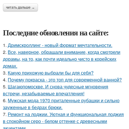
читать дальше →
Последние обновления на сайте:
1.
Дримскроллинг - новый формат мечтательности.
2.
Все, наверное, обращали внимание, когда смотрели
дорамы, на то, как почти идеально чисто в корейских
домах.
3.
Какую прихожую выбрали бы для себя?
4.
Почему покраска - это топ для современной ванной?
5.
Шагаюпомоскве. И снова чудесные мгновения
встречи, незабываемые впечатления!
6.
Мужская мода 1970 приталенные рубашки и сильно
зауженные в бедрах брюки.
7.
Ремонт на лоджии. Уютная и функциональная лоджия
в спокойном серо - белом оттенке с древесными
акцентами.