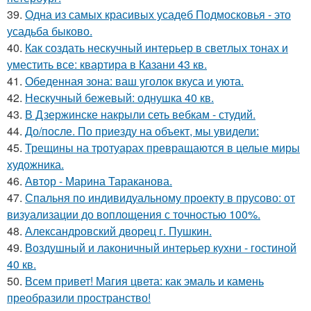
39.
Одна из самых красивых усадеб Подмосковья - это
усадьба быково.
40.
Как создать нескучный интерьер в светлых тонах и
уместить все: квартира в Казани 43 кв.
41.
Обеденная зона: ваш уголок вкуса и уюта.
42.
Нескучный бежевый: однушка 40 кв.
43.
В Дзержинске накрыли сеть вебкам - студий.
44.
До/после. По приезду на объект, мы увидели:
45.
Трещины на тротуарах превращаются в целые миры
художника.
46.
Автор - Марина Тараканова.
47.
Спальня по индивидуальному проекту в прусово: от
визуализации до воплощения с точностью 100%.
48.
Александровский дворец г. Пушкин.
49.
Воздушный и лаконичный интерьер кухни - гостиной
40 кв.
50.
Всем привет! Магия цвета: как эмаль и камень
преобразили пространство!