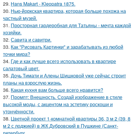
29.
Hans Makart - Kleopatra 1875.
30.
Нью-йоркская квартира, которая больше похожа на
частный музей.
31.
Просторная гардеробная для Татьяны - мечта каждой
хозяйки.
32.
Савита и савитри.
33.
Как "Рисовать Картинки" и зарабатывать из любой
точки мира?
34.
Где и как лучше всего использовать в квартире
салатовый цвет.
35.
Дочь Тимати и Алены Шишковой уже сейчас строит
планы на взрослую жизнь.
36.
Какая кухня вам больше всего нравится?
37.
Промпт: Внешность. Создай изображение в стиле
высокой моды, с акцентом на эстетику роскоши и
утончённости.
38.
Цветной проект 1-комнатной квартиры 36, 3 м 2 (39, 8
м 2 с лоджией) в ЖК Дубровский в Пушкине (Санкт-
петербург.