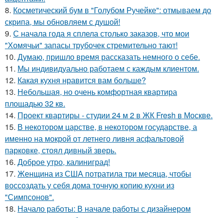
8.
Косметический бум в "Голубом Ручейке": отмываем до
скрипа, мы обновляем с душой!
9.
С начала года я сплела столько заказов, что мои
"Хомячьи" запасы трубочек стремительно тают!
10.
Думаю, пришло время рассказать немного о себе.
11.
Мы индивидуально работаем с каждым клиентом.
12.
Какая кухня нравится вам больше?
13.
Небольшая, но очень комфортная квартира
площадью 32 кв.
14.
Проект квартиры - студии 24 м 2 в ЖК Fresh в Москве.
15.
В некотором царстве, в некотором государстве, а
именно на мокрой от летнего ливня асфальтовой
парковке, стоял дивный зверь.
16.
Доброе утро, калиниград!
17.
Женщина из США потратила три месяца, чтобы
воссоздать у себя дома точную копию кухни из
"Симпсонов".
18.
Начало работы: В начале работы с дизайнером