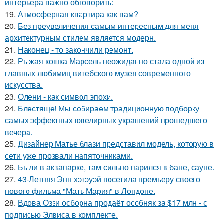
интерьера важно обговорить:
19.
Атмосферная квартира как вам?
20.
Без преувеличения самым интересным для меня
архитектурным стилем является модерн.
21.
Наконец - то закончили ремонт.
22.
Рыжая кошка Марсель неожиданно стала одной из
главных любимиц витебского музея современного
искусства.
23.
Олени - как символ эпохи.
24.
Блестяще! Мы собираем традиционную подборку
самых эффектных ювелирных украшений прошедшего
вечера.
25.
Дизайнер Матье блази представил модель, которую в
сети уже прозвали напяточниками.
26.
Были в аквапарке, там сильно парился в бане, сауне.
27.
43-Летняя Энн хэтэуэй посетила премьеру своего
нового фильма "Мать Мария" в Лондоне.
28.
Вдова Оззи осборна продаёт особняк за $17 млн - с
подписью Элвиса в комплекте.