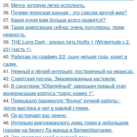
35.
Мечта, которую легко исполнить.
36.
Почему японская ванная - это совсем другой мир?
37.
Какая кухня вам больше всего нравится?
38.
Такие композиции сейчас очень популярны, прям
нежность.
39.
THE Long Dark - эпизод пять Hotfix 1 (Wintermute v 2.
23) (часть 1).
40.
Работаю по графику 2/2, сыну четыре года, ходит в
садик.
41.
Нежный и лёгкий интерьер, построенный на нюансах.
42.
Советская посуда. Эмалированные кастрюли.
43.
В санатории "Юбилейный" завершен первый этап
модернизации корпуса "парус номер 1".
44.
Покрывало барджелло "Волна" ручной работы -
тепло мастера и уют в каждой стежке.
45.
Он встречает вас нежно.
46.
Интерьер викторианского дома торри в небольшом
городке на берегу Ла-манша в Великобритании.