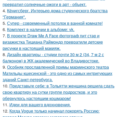
превратил солнечные ожоги в арт - объект.
4.
Кёнигсберг. Интерьер дома студенческого братства
"Германия".
5.
Супер - современный потолок в ванной комнате!
6.
Комплект в наличии в альбоме: vk.
7.
В проекте Draw Me A Face фотограф пит стар и
визажистка Тициана Раймондо превратили детские
рисунки в настоящий макияж.
8.
Дизайн квартиры - студии почти 30 м 2 (34, 7 м 2 с
балконом) в ЖК академический во Владивостоке.
9.
Особняк прославленной примы мариинского театра
Матильды кшесинской - это одно из самых интригующих
зданий Санкт-петербурга.
10.
Представьте себе: в Тольятти женщина решила сдать
свою квартиру на сутки группе подростков, и это
обернулось настоящим кошмаром!
11.
Идеи для вашего вдохновения.
12.
Когда Vogue только начинал покорять Россию: