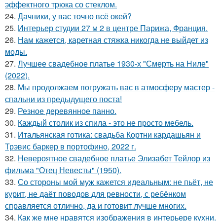
эффектного трюка со стеклом.
24.
Дачники, у вас точно всё окей?
25.
Интерьер студии 27 м 2 в центре Парижа, Франция.
26.
Нам кажется, каретная стяжка никогда не выйдет из
моды.
27.
Лучшее свадебное платье 1930-х "Смерть на Ниле"
(2022).
28.
Мы продолжаем погружать вас в атмосферу мастер -
спальни из предыдущего поста!
29.
Резное деревянное панно.
30.
Каждый столик из спила - это не просто мебель.
31.
Итальянская готика: свадьба Кортни кардашьян и
Трэвис баркер в портофино, 2022 г.
32.
Невероятное свадебное платье Элизабет Тейлор из
фильма "Отец Невесты" (1950).
33.
Со стороны мой муж кажется идеальным: не пьёт, не
курит, не даёт поводов для ревности, с ребёнком
справляется отлично, да и готовит лучше многих.
34.
Как же мне нравятся изображения в интерьере кухни.