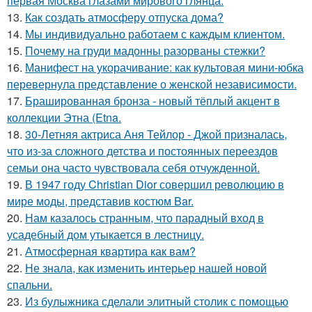
первая Москва глазами мирового глянца.
13.
Как создать атмосферу отпуска дома?
14.
Мы индивидуально работаем с каждым клиентом.
15.
Почему на груди мадонны разорваны стежки?
16.
Манифест на укорачивание: как культовая мини-юбка
перевернула представление о женской независимости.
17.
Брашированная бронза - новый тёплый акцент в
коллекции Этна (Etna.
18.
30-Летняя актриса Аня Тейлор - Джой призналась,
что из-за сложного детства и постоянных переездов
семьи она часто чувствовала себя отчужденной.
19.
В 1947 году Christian Dior совершил революцию в
мире моды, представив костюм Bar.
20.
Нам казалось странным, что парадный вход в
усадебный дом утыкается в лестницу.
21.
Атмосферная квартира как вам?
22.
Не знала, как изменить интерьер нашей новой
спальни.
23.
Из булыжника сделали элитный столик с помощью