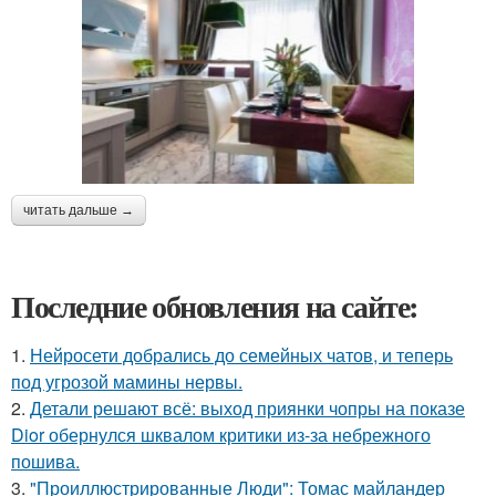
читать дальше →
Последние обновления на сайте:
1.
Нейросети добрались до семейных чатов, и теперь
под угрозой мамины нервы.
2.
Детали решают всё: выход приянки чопры на показе
Dior обернулся шквалом критики из-за небрежного
пошива.
3.
"Проиллюстрированные Люди": Томас майландер