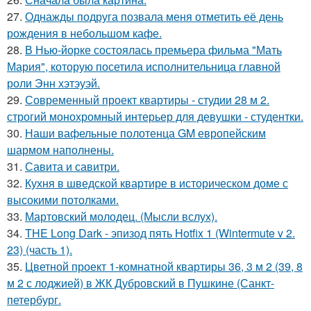
27.
Однажды подруга позвала меня отметить её день
рождения в небольшом кафе.
28.
В Нью-йорке состоялась премьера фильма "Мать
Мария", которую посетила исполнительница главной
роли Энн хэтэуэй.
29.
Современный проект квартиры - студии 28 м 2.
строгий монохромный интерьер для девушки - студентки.
30.
Наши вафельные полотенца GM европейским
шармом наполнены.
31.
Савита и савитри.
32.
Кухня в шведской квартире в историческом доме с
высокими потолками.
33.
Мартовский молодец. (Мысли вслух).
34.
THE Long Dark - эпизод пять Hotfix 1 (Wintermute v 2.
23) (часть 1).
35.
Цветной проект 1-комнатной квартиры 36, 3 м 2 (39, 8
м 2 с лоджией) в ЖК Дубровский в Пушкине (Санкт-
петербург.