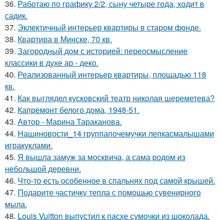
36.
Работаю по графику 2/2, сыну четыре года, ходит в
садик.
37.
Эклектичный интерьер квартиры в старом фонде.
38.
Квартира в Минске, 70 кв.
39.
Загородный дом с историей: переосмысление
классики в духе ар - деко.
40.
Реализованный интерьер квартиры, площадью 118
кв.
41.
Как выглядел кусковский театр николая шереметева?
42.
Капремонт белого дома, 1948-51.
43.
Автор - Марина Тараканова.
44.
Нашиновости_14 группапочемучки лепкасмалышами
игракуклами.
45.
Я вышла замуж за москвича, а сама родом из
небольшой деревни.
46.
Что-то есть особенное в спальнях под самой крышей.
47.
Подарите частичку тепла с помощью сувенирного
мыла.
48.
Louis Vuitton выпустил к пасхе сумочки из шоколада.