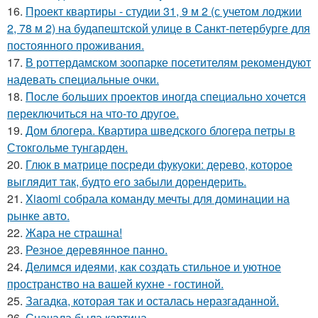
16.
Проект квартиры - студии 31, 9 м 2 (с учетом лоджии
2, 78 м 2) на будапештской улице в Санкт-петербурге для
постоянного проживания.
17.
В роттердамском зоопарке посетителям рекомендуют
надевать специальные очки.
18.
После больших проектов иногда специально хочется
переключиться на что-то другое.
19.
Дом блогера. Квартира шведского блогера петры в
Стокгольме тунгарден.
20.
Глюк в матрице посреди фукуоки: дерево, которое
выглядит так, будто его забыли дорендерить.
21.
Xiaomi собрала команду мечты для доминации на
рынке авто.
22.
Жара не страшна!
23.
Резное деревянное панно.
24.
Делимся идеями, как создать стильное и уютное
пространство на вашей кухне - гостиной.
25.
Загадка, которая так и осталась неразгаданной.
26.
Сначала была картина.