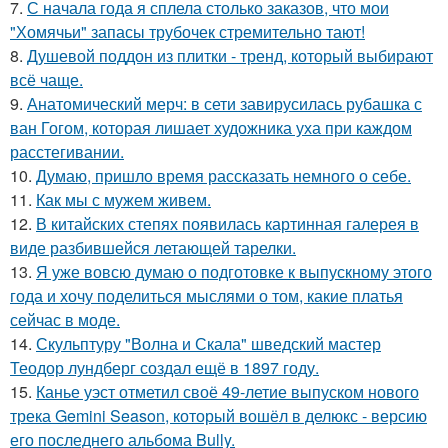
7.
С начала года я сплела столько заказов, что мои
"Хомячьи" запасы трубочек стремительно тают!
8.
Душевой поддон из плитки - тренд, который выбирают
всё чаще.
9.
Анатомический мерч: в сети завирусилась рубашка с
ван Гогом, которая лишает художника уха при каждом
расстегивании.
10.
Думаю, пришло время рассказать немного о себе.
11.
Как мы с мужем живем.
12.
В китайских степях появилась картинная галерея в
виде разбившейся летающей тарелки.
13.
Я уже вовсю думаю о подготовке к выпускному этого
года и хочу поделиться мыслями о том, какие платья
сейчас в моде.
14.
Скульптуру "Волна и Скала" шведский мастер
Теодор лундберг создал ещё в 1897 году.
15.
Канье уэст отметил своё 49-летие выпуском нового
трека Gemini Season, который вошёл в делюкс - версию
его последнего альбома Bully.