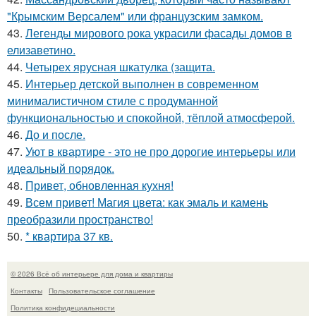
"Крымским Версалем" или французским замком.
43.
Легенды мирового рока украсили фасады домов в
елизаветино.
44.
Четырех ярусная шкатулка (защита.
45.
Интерьер детской выполнен в современном
минималистичном стиле с продуманной
функциональностью и спокойной, тёплой атмосферой.
46.
До и после.
47.
Уют в квартире - это не про дорогие интерьеры или
идеальный порядок.
48.
Привет, обновленная кухня!
49.
Всем привет! Магия цвета: как эмаль и камень
преобразили пространство!
50.
* квартира 37 кв.
© 2026 Всё об интерьере для дома и квартиры
Контакты
Пользовательское соглашение
Политика конфидециальности