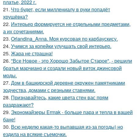
платье, 2022 г.
21.
Что будет, если миллениалу в руки попадёт
хрущёвка?
22.
Интерьер формируется не отдельными предметами,
а их сочетаниями.
23.
Orlandina_Anna. Моя курсовая по карбаускису.
24.
Учимся за копейки улучшать свой интерьер.
25.
Жара не страшна!
26.
"Все Новое - это Хорошо Забытое Старое", - решили
братья марчиано и создали новый виток джинсовой
моды.
27.
Дом в башкирской деревне окружен памятниками
зодчества, домами с резными ставнями.
28.
Признавайтесь, какие цвета стен вас прям
раздражают?
29.
Экономайзеры Ermak - больше пара и тепла в вашей
бане!
30.
Всю неделю какая-то выпавшая из-за погоды) но
ездила на всякие съемочки.