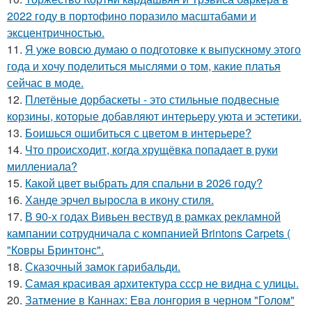
2022 году в портофино поразило масштабами и
эксцентричностью.
11.
Я уже вовсю думаю о подготовке к выпускному этого
года и хочу поделиться мыслями о том, какие платья
сейчас в моде.
12.
Плетёные дорбаскеты - это стильные подвесные
корзины, которые добавляют интерьеру уюта и эстетики.
13.
Боишься ошибиться с цветом в интерьере?
14.
Что происходит, когда хрущёвка попадает в руки
миллениала?
15.
Какой цвет выбрать для спальни в 2026 году?
16.
Ханде эрчел выросла в икону стиля.
17.
В 90-х годах Вивьен вествуд в рамках рекламной
кампании сотрудничала с компанией Brintons Carpets (
"Ковры Бринтонс".
18.
Сказочный замок гарибальди.
19.
Самая красивая архитектура ссср не видна с улицы.
20.
Затмение в Каннах: Ева лонгория в черном "Голом"