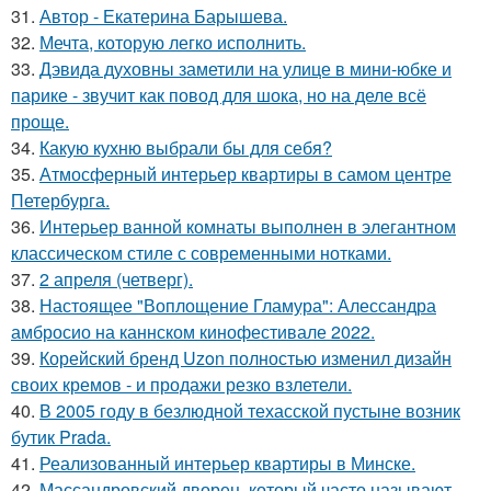
31.
Автор - Екатерина Барышева.
32.
Мечта, которую легко исполнить.
33.
Дэвида духовны заметили на улице в мини-юбке и
парике - звучит как повод для шока, но на деле всё
проще.
34.
Какую кухню выбрали бы для себя?
35.
Атмосферный интерьер квартиры в самом центре
Петербурга.
36.
Интерьер ванной комнаты выполнен в элегантном
классическом стиле с современными нотками.
37.
2 апреля (четверг).
38.
Настоящее "Воплощение Гламура": Алессандра
амбросио на каннском кинофестивале 2022.
39.
Корейский бренд Uzon полностью изменил дизайн
своих кремов - и продажи резко взлетели.
40.
В 2005 году в безлюдной техасской пустыне возник
бутик Prada.
41.
Реализованный интерьер квартиры в Минске.
42.
Массандровский дворец, который часто называют