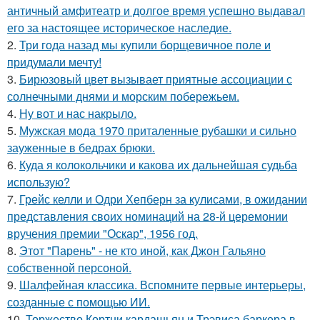
античный амфитеатр и долгое время успешно выдавал
его за настоящее историческое наследие.
2.
Три года назад мы купили борщевичное поле и
придумали мечту!
3.
Бирюзовый цвет вызывает приятные ассоциации с
солнечными днями и морским побережьем.
4.
Ну вот и нас накрыло.
5.
Мужская мода 1970 приталенные рубашки и сильно
зауженные в бедрах брюки.
6.
Куда я колокольчики и какова их дальнейшая судьба
использую?
7.
Грейс келли и Одри Хепберн за кулисами, в ожидании
представления своих номинаций на 28-й церемонии
вручения премии "Оскар", 1956 год.
8.
Этот "Парень" - не кто иной, как Джон Гальяно
собственной персоной.
9.
Шалфейная классика. Вспомните первые интерьеры,
созданные с помощью ИИ.
10.
Торжество Кортни кардашьян и Трэвиса баркера в