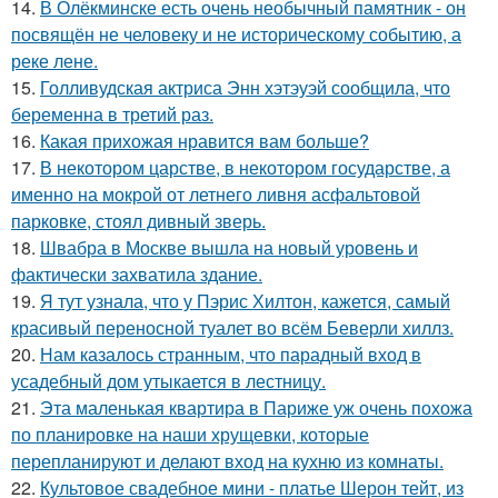
14.
В Олёкминске есть очень необычный памятник - он
посвящён не человеку и не историческому событию, а
реке лене.
15.
Голливудская актриса Энн хэтэуэй сообщила, что
беременна в третий раз.
16.
Какая прихожая нравится вам больше?
17.
В некотором царстве, в некотором государстве, а
именно на мокрой от летнего ливня асфальтовой
парковке, стоял дивный зверь.
18.
Швабра в Москве вышла на новый уровень и
фактически захватила здание.
19.
Я тут узнала, что у Пэрис Хилтон, кажется, самый
красивый переносной туалет во всём Беверли хиллз.
20.
Нам казалось странным, что парадный вход в
усадебный дом утыкается в лестницу.
21.
Эта маленькая квартира в Париже уж очень похожа
по планировке на наши хрущевки, которые
перепланируют и делают вход на кухню из комнаты.
22.
Культовое свадебное мини - платье Шерон тейт, из