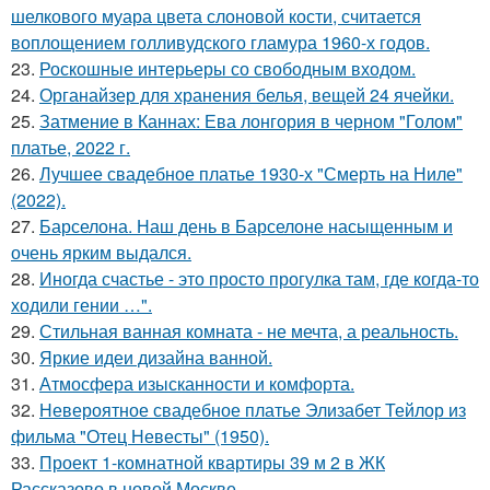
шелкового муара цвета слоновой кости, считается
воплощением голливудского гламура 1960-х годов.
23.
Роскошные интерьеры со свободным входом.
24.
Органайзер для хранения белья, вещей 24 ячейки.
25.
Затмение в Каннах: Ева лонгория в черном "Голом"
платье, 2022 г.
26.
Лучшее свадебное платье 1930-х "Смерть на Ниле"
(2022).
27.
Барселона. Наш день в Барселоне насыщенным и
очень ярким выдался.
28.
Иногда счастье - это просто прогулка там, где когда-то
ходили гении …".
29.
Стильная ванная комната - не мечта, а реальность.
30.
Яркие идеи дизайна ванной.
31.
Атмосфера изысканности и комфорта.
32.
Невероятное свадебное платье Элизабет Тейлор из
фильма "Отец Невесты" (1950).
33.
Проект 1-комнатной квартиры 39 м 2 в ЖК
Рассказово в новой Москве.