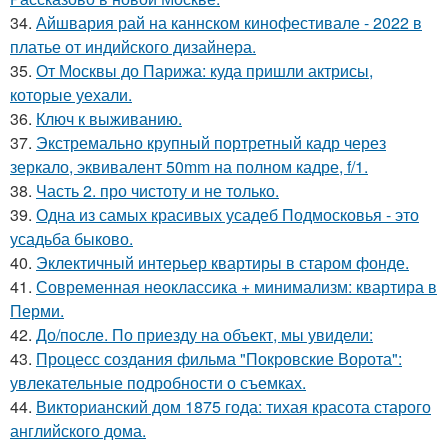
34.
Айшвария рай на каннском кинофестивале - 2022 в
платье от индийского дизайнера.
35.
От Москвы до Парижа: куда пришли актрисы,
которые уехали.
36.
Ключ к выживанию.
37.
Экстремально крупный портретный кадр через
зеркало, эквивалент 50mm на полном кадре, f/1.
38.
Часть 2. про чистоту и не только.
39.
Одна из самых красивых усадеб Подмосковья - это
усадьба быково.
40.
Эклектичный интерьер квартиры в старом фонде.
41.
Современная неоклассика + минимализм: квартира в
Перми.
42.
До/после. По приезду на объект, мы увидели:
43.
Процесс создания фильма "Покровские Ворота":
увлекательные подробности о съемках.
44.
Викторианский дом 1875 года: тихая красота старого
английского дома.