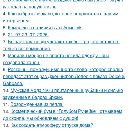
как план на новую жизнь.
4.
Как выбрать зеркало, которое подружится с вашим
интерьером.
5.
Комплект в наличии в альбоме: vk.
6.
21. 07-23. 07. 2026.
7.
Бывает так: вещи улетают так быстро, что остаются
только воспоминания.
8.
Мэрилин монро не просто носила одежду - она
создавала канон.
9.
Роскошь - пожалуй, именно то слово, которое сполна
передаст этот образ Дженнифер Лопес с показа Dolce &
Gabbana.
10.
Мужская мода 1970 приталенные рубашки и сильно
зауженные в бедрах брюки.
11.
Возрожденная из пепла.
12.
Косметический бум в "Голубом Ручейке": отмываем
до скрипа, мы обновляем с душой!
13.
Как создать атмосферу отпуска дома?