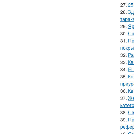
27.
25
28.
Зд
тарак
29.
Яр
30.
Сн
31.
Пр
покры
32.
Ра
33.
Кв
34.
El
35.
Ко
приур
36.
Кв
37.
Же
катег
38.
Св
39.
Пр
рефер
40.
Ст