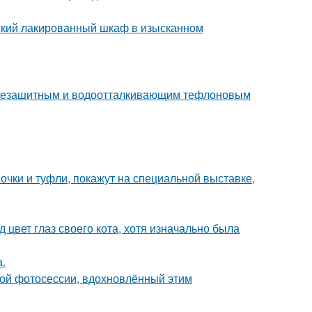
тский лакированный шкаф в изысканном
язезашитным и водоотталкивающим тефлоновым
чки и туфли, покажут на специальной выставке,
 цвет глаз своего кота, хотя изначально была
а.
ной фотосессии, вдохновлённый этим