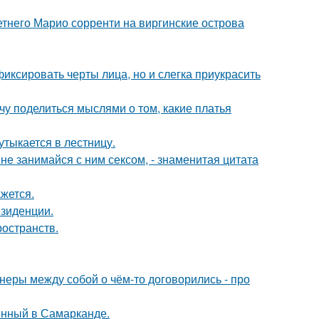
летнего Марио сорренти на виргинские острова
иксировать черты лица, но и слегка приукрасить
чу поделиться мыслями о том, какие платья
утыкается в лестницу.
а не занимайся с ним сексом, - знаменитая цитата
жется.
езиденции.
ространств.
йнеры между собой о чём-то договорились - про
енный в Самарканде.