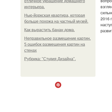
вопро
отличное украшение домашнего
взгля
интерьера.
сильн
Нью-йоркская квартира, которая
2016 
больше похожа на частный музей.
насту
Как вырастить банан дома.
разви
Неправильное размещение картин.
5 ошибок размещения картин на
стенах
Рубрика: "Студия Дизайна".