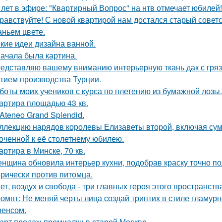
 лет в эфире: "Квартирный Вопрос" на нтв отмечает юбилей!
равствуйте! С новой квартирой нам достался старый сове
аньем цвете.
кие идеи дизайна ванной.
ачала была картина.
едставляю вашему вниманию интерьерную ткань дак с гр
тием производства Турции.
боты моих учеников с курса по плетению из бумажной лозы.
артира площадью 43 кв.
 Ateneo Grand Splendid.
ллекцию нарядов королевы Елизаветы второй, включая сумо
оченной к её столетнему юбилею.
артира в Минске, 70 кв.
нщина обновила интерьер кухни, подобрав краску точно под
орически против питомца.
ет, воздух и свобода - три главных героя этого пространств
омпт: Не меняй черты лица создай триптих в стиле гламур
енсом.
арт продаж премиалки в старой Москве.