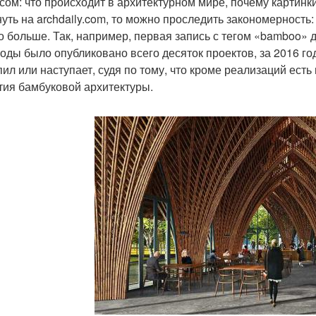
сом: что происходит в архитектурном мире, почему картинк
нуть на archdaily.com, то можно проследить закономерность
о больше. Так, например, первая запись с тегом «bamboo» 
годы было опубликовано всего десяток проектов, за 2016 год
пил или наступает, судя по тому, что кроме реализаций есть
тия бамбуковой архитектуры.