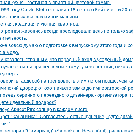
тная кухня - гостиная в приятной цветовой гамме.
1993 году Calvin Klein отправил 18-летнюю Кейт мосс и 20-
 без привычной рекламной машины.
етлая, красивая и уютная квартира.
ртретная живопись всегда преследовала цель не только заф
вительность.
уже вовсю думаю о подготовке к выпускному этого года и хо
с в моде.
м казалось странным, что парадный вход в усадебный дом 
случае если ты пришёл в дом к тому, у кого нет книг, никогд
 уотерса.
оверить гардероб на трендовость этим летом проще, чем ка
тчинский дворец: от охотничьего замка до императорской р
поведь серийного переездного дизайнера - организатора п
ете идеальный подарок?
леус Apricot Pin: солнце в каждом листе!
крет "Кабанчика". Согласитесь, есть ощущение, будто диза
нчик".
о ресторан "Самарканд" (Samarkand Restaurant), располож