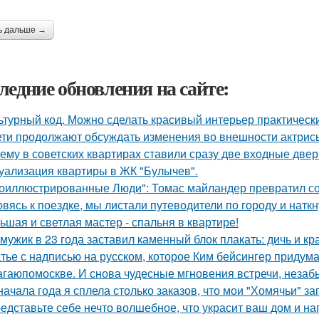
ь дальше →
ледние обновления на сайте:
ьтурный код. Можно сделать красивый интерьер практически
ети продолжают обсуждать изменения во внешности актрис
ему в советских квартирах ставили сразу две входные двер
уализация квартиры в ЖК "Булычев".
оиллюстрированные Люди": Томас майландер превратил сол
овясь к поездке, мы листали путеводители по городу и нат
ьшая и светлая мастер - спальня в квартире!
 мужик в 23 года заставил каменный блок плакать: дичь и 
тье с надписью на русском, которое Ким бейсингер придума
гаюпомоскве. И снова чудесные мгновения встречи, неза
начала года я сплела столько заказов, что мои "Хомячьи" з
едставьте себе нечто волшебное, что украсит ваш дом и на