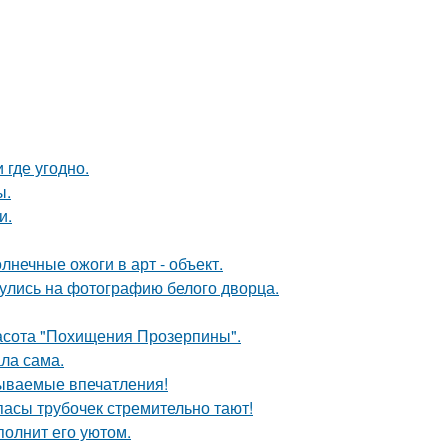
 где угодно.
ы.
и.
нечные ожоги в арт - объект.
кнулись на фотографию белого дворца.
красота "Похищения Прозерпины".
ла сама.
бываемые впечатления!
апасы трубочек стремительно тают!
полнит его уютом.