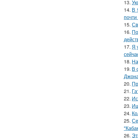
13.
Ую
14.
В 
почти
15.
Св
16.
По
дейст
17.
Я 
сейча
18.
На
19.
В 
Джона
20.
Пр
21.
Га
22.
Ис
23.
Ищ
24.
Ко
25.
Се
"Каба
26.
Эт