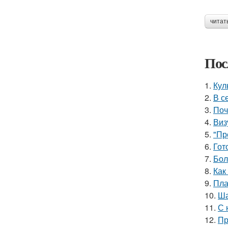
читат
Пос
1.
Кул
2.
В с
3.
Поч
4.
Виз
5.
"Пр
6.
Гот
7.
Бол
8.
Как
9.
Пла
10.
Ша
11.
С 
12.
Пр