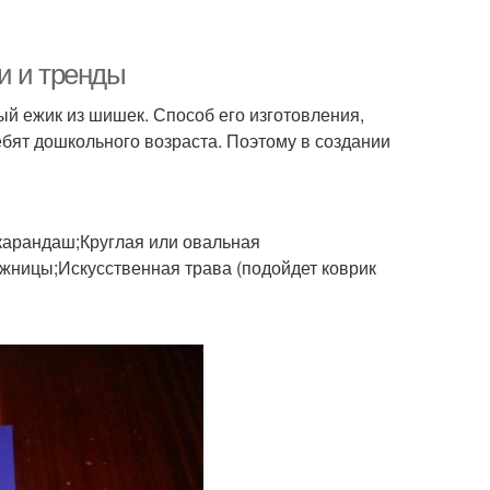
и и тренды
й ежик из шишек. Способ его изготовления,
ебят дошкольного возраста. Поэтому в создании
арандаш;Круглая или овальная
жницы;Искусственная трава (подойдет коврик