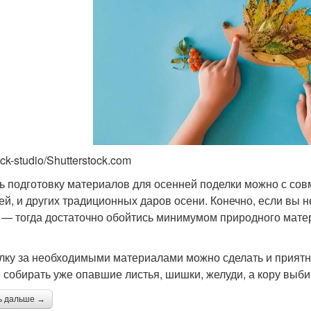
ck-studio/Shutterstock.com
ь подготовку материалов для осенней поделки можно с сов
ей, и других традиционных даров осени. Конечно, если вы н
 — тогда достаточно обойтись минимумом природного матер
лку за необходимыми материалами можно сделать и приятной
 собирать уже опавшие листья, шишки, желуди, а кору выбир
ь дальше →