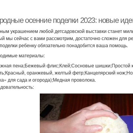
родные осенние поделки 2023: новые иде
ным украшением любой детсадовской выставки станет милы
ый мы сейчас с вами рассмотрим, достаточно сложен для р
 поделки ребенку обязательно понадобится ваша помощь.
одимые материалы:
жная пена;Бежевый флис;Клей;Сосновые шишки;Простой к
ть;Красный, оранжевый, желтый фетр;Канцелярский нож;Но
ка» для сада и огорода);Медная проволока.
довательность: