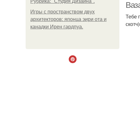
Рубрика: "Студия Дизайна".
Ваз
Игры с пространством двух
Тебе 
архитекторов: японца эири ота и
скотч
канадки Ирен гардпуа.