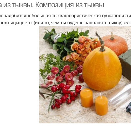
а из тыквы. Композиция из тыквы
понадобитсянебольшая тыквафлористическая губкаполиэтил
)ножницыцветы (или то, чем ты будешь наполнять тыкву)зел