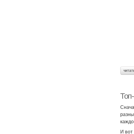
читат
Топ
Снача
разны
каждо
И вот