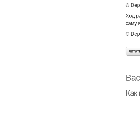
© Dep
Ход р
саму 
© Dep
читат
Вас
Как