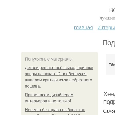
В
лучшие 
главная
интерь
Под
Популярные материалы
Тё
Детали решают всё: выход приянки
чопры на показе Dior обернулся
шквалом критики из-за небрежного
пошива.
Хен
Привет всем дизайнерам
под
интерьеров и не только!
Невеста без права выбора: как
Самое