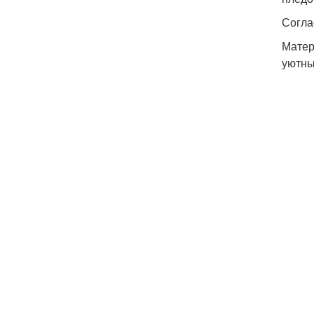
Согла
Матер
уютны