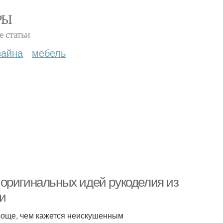
РЫ
е статьи
зайна
мебель
оригинальных идей рукоделия из
и
роще, чем кажется неискушенным