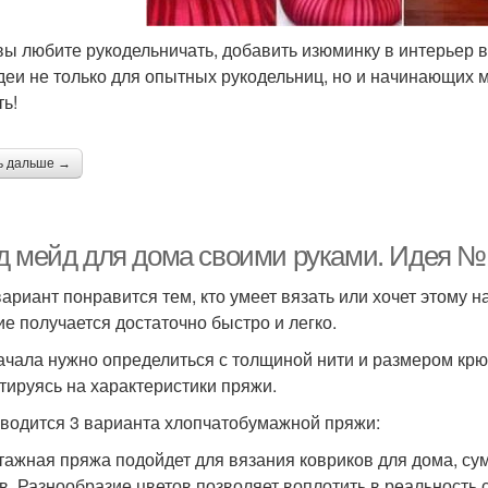
вы любите рукодельничать, добавить изюминку в интерьер 
деи не только для опытных рукодельниц, но и начинающих 
ть!
ь дальше →
д мейд для дома своими руками. Идея №1
вариант понравится тем, кто умеет вязать или хочет этому н
ие получается достаточно быстро и легко.
ачала нужно определиться с толщиной нити и размером крю
тируясь на характеристики пряжи.
водится 3 варианта хлопчатобумажной пряжи:
тажная пряжа подойдет для вязания ковриков для дома, сум
в. Разнообразие цветов позволяет воплотить в реальность