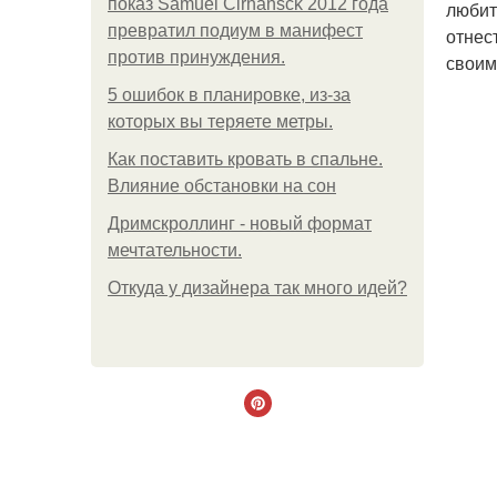
показ Samuel Cirnansck 2012 года
любит
превратил подиум в манифест
отнес
против принуждения.
своим
5 ошибок в планировке, из-за
которых вы теряете метры.
Как поставить кровать в спальне.
Влияние обстановки на сон
Дримскроллинг - новый формат
мечтательности.
Откуда у дизайнера так много идей?