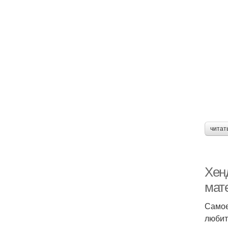
читат
Хен
мат
Самое
любит