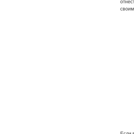
отнес
своим
Если 