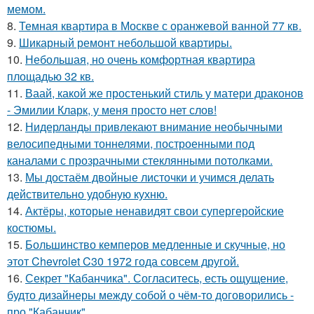
мемом.
8.
Темная квартира в Москве с оранжевой ванной 77 кв.
9.
Шикарный ремонт небольшой квартиры.
10.
Небольшая, но очень комфортная квартира
площадью 32 кв.
11.
Ваай, какой же простенький стиль у матери драконов
- Эмилии Кларк, у меня просто нет слов!
12.
Нидерланды привлекают внимание необычными
велосипедными тоннелями, построенными под
каналами с прозрачными стеклянными потолками.
13.
Мы достаём двойные листочки и учимся делать
действительно удобную кухню.
14.
Актёры, которые ненавидят свои супергеройские
костюмы.
15.
Большинство кемперов медленные и скучные, но
этот Chevrolet C30 1972 года совсем другой.
16.
Секрет "Кабанчика". Согласитесь, есть ощущение,
будто дизайнеры между собой о чём-то договорились -
про "Кабанчик".