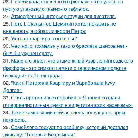
26.
Перебирала его вещи и в рюкзаке наткнулась на
пустую упаковку от каких-то таблеток.
27.
Атмосферный интерьер студии для писателя.
28.
Пётр I. Скульптор Шемякин хотел показать не
внешность, а образ личности Петра:
29.
Уютная квартира, согласны?
30.
Честно, с похмелья у такого браслета шансов нет -
был бы укушен сразу.
31.
Мало кто знает, что знаменитый узор ленинградского
фарфора - это символ памяти о героическом подвиге
блокадников Ленинграда.
32.
"Как я Потеряла Квартиру и Заработала Кучу
Долгов".
33.
Стиль против инсектофобии: в Японии создали
гиперреалистичные сумки в виде гигантских насекомых.
34.
Такие композиции сейчас очень популярны, прям
нежность.
35.
Самойлова тоскует по особняку, который достался
джигану: "Теперь я Бездомная".