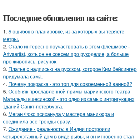
Последние обновления на сайте:
1.
5 ошибок в планировке, из-за которых вы теряете
метры.
2.
Стало интересно поучаствовать в этом флешмобе -
Artvsartist, хоть он не совсем про рукоделие, а больше
про живопись, рисунок.
3.
Платье с надписью на русском, которое Ким бейсингер
придумала сама.
4.
Почему покраска - это топ для современной ванной?
5.
Особняк прославленной примы мариинского театра
Матильды кшесинской - это одно из самых интригующих
зданий Санкт-петербурга.
6.
Меган Фокс психанула у мастера маникюра и
соединила все тренды сразу.
7.
Ожидание - реальность: в Индии построили
четырехэтажный дом в виде рыбы, и он мгновенно стал