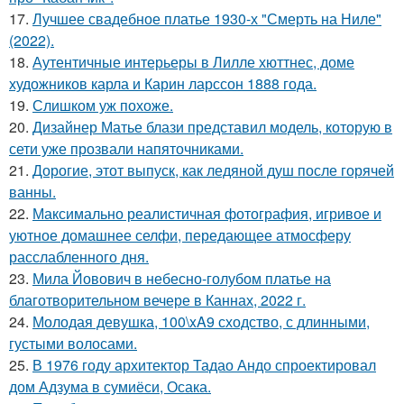
17.
Лучшее свадебное платье 1930-х "Смерть на Ниле"
(2022).
18.
Аутентичные интерьеры в Лилле хюттнес, доме
художников карла и Карин ларссон 1888 года.
19.
Слишком уж похоже.
20.
Дизайнер Матье блази представил модель, которую в
сети уже прозвали напяточниками.
21.
Дорогие, этот выпуск, как ледяной душ после горячей
ванны.
22.
Максимально реалистичная фотография, игривое и
уютное домашнее селфи, передающее атмосферу
расслабленного дня.
23.
Мила Йовович в небесно-голубом платье на
благотворительном вечере в Каннах, 2022 г.
24.
Молодая девушка, 100\xA9 сходство, с длинными,
густыми волосами.
25.
В 1976 году архитектор Тадао Андо спроектировал
дом Адзума в сумиёси, Осака.