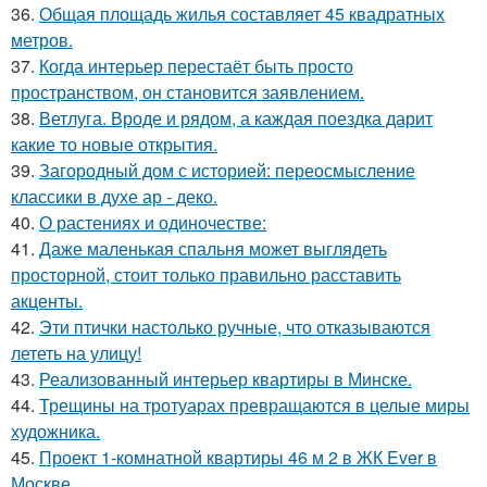
36.
Общая площадь жилья составляет 45 квадратных
метров.
37.
Когда интерьер перестаёт быть просто
пространством, он становится заявлением.
38.
Ветлуга. Вроде и рядом, а каждая поездка дарит
какие то новые открытия.
39.
Загородный дом с историей: переосмысление
классики в духе ар - деко.
40.
О растениях и одиночестве:
41.
Даже маленькая спальня может выглядеть
просторной, стоит только правильно расставить
акценты.
42.
Эти птички настолько ручные, что отказываются
лететь на улицу!
43.
Реализованный интерьер квартиры в Минске.
44.
Трещины на тротуарах превращаются в целые миры
художника.
45.
Проект 1-комнатной квартиры 46 м 2 в ЖК Ever в
Москве.