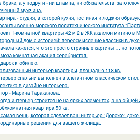
в браке, а у подруги - ни штампа, ни обязательств, зато кл
еченный мужчина.
артира - студия, в которой кухня, гостиная и лоджия образ
рсанты военно-морского политехнического института "Парти
оект 1-комнатной квартиры 42 м 2 в ЖК аквилон митино в М
городный дом с историей: переосмысление классики в духе 
ачала кажется, что это просто странные картины … но пото
моза комнатная акация серебристая.
дарок к юбилею.
ализованный интерьер квартиры, площадью 118 кв.
терьер спальни выполнен в элегантном классическом стил.
лектика в дизайне интерьера.
тор - Марина Тараканова.
огда интерьер строится не на ярких элементах, а на общей
трёхкомнатная квартира 50 кв.
 самая вещь, которая сделает ваш интерьер "Дороже" даже 
ординарные решения для вашего жилища.