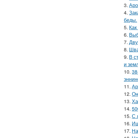
3.
Аро
4.
Зак
беды.
5.
Как
6.
Выб
7.
Дву
8.
Шва
9.
В с
и зем
10.
38
эннин
11.
Ар
12.
Он
13.
Ха
14.
50
15.
С 
16.
Ищ
17.
На