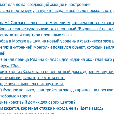
мат для дома, создающий эмоции и настроение.
азала шорты мужу, в пункте выдачи всё было нормально, п
 вам? Согласны ли вы с тем мнением, что чем светлее квар
росите синие купальники: как неоновый "Вырвиглаз" на пл
хкомнатная квартира площадью 53 кв.
бра в Москве вышла на новый уровень и фактически захва
тепях внутренней Монголии появился объект, который выгля
лёй.
-Летняя певица Рианна снялась для издания экс - главного
фула 72ee.
хитектор из Казахстана невероятный дом с деревом внутри
и не могли дышать, не могли есть.
нде эрчел выросла в икону стиля.
0 буханок на выход: нигерийская звезда пришла на премию
любовью к горам.
ите красивый домик для своих цветов?
м кажется, каретная стяжка никогда не выйдет из моды.