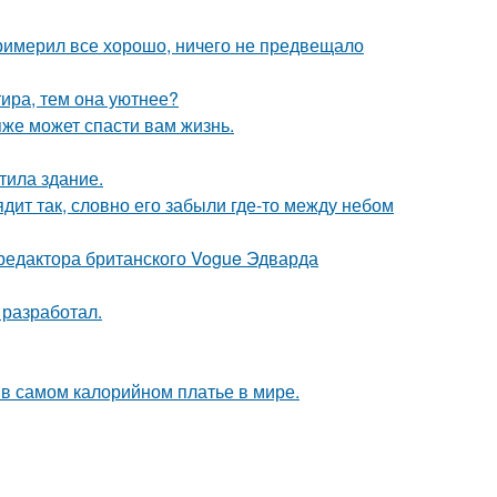
римерил все хорошо, ничего не предвещало
тира, тем она уютнее?
яже может спасти вам жизнь.
тила здание.
дит так, словно его забыли где-то между небом
 редактора британского Vogue Эдварда
 разработал.
 в самом калорийном платье в мире.