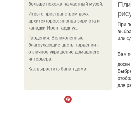
Пли
больше похожа на частный музей.
рис
Игры с пространством двух
архитекторов: японца эири ота и
При п
канадки Ирен гардпуа.
выбра
или с
Гардения. Великолепные
благоухающие цветы гардении -
отличное украшение домашнего
Вам п
интерьера.
доски
Как вырастить банан дома.
Выбра
отобр
для р