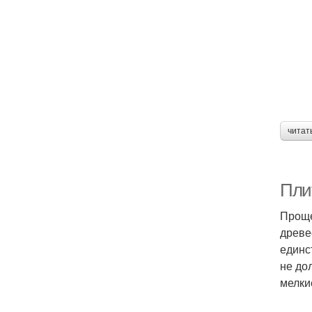
читат
Пли
Проще
древе
единс
не до
мелки