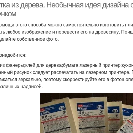
тка из дерева. Необычная идея дизайна с
унком
омощи этого способа можно самостоятельно изготовить пли
ть любое изображение и перевести его на древесину. Поищ
делайте собственное фото.
онадобится:
 из фанеры;клей для дерева;бумага;лазерный принтер;кухо
нный рисунок следует распечатать на лазерном принтере. 
ажаться зеркально, поэтому скорректируйте его в фотошопе
азличных надписей.