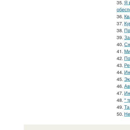
35.
Я 
обесп
36.
Кв
37.
Ку
38.
Пр
39.
За
40.
Сн
41.
Ми
42.
По
43.
Ре
44.
Ин
45.
Эк
46.
Ав
47.
Ин
48.
* 
49.
Та
50.
Не