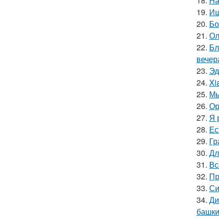
18.
На
19.
Ищ
20.
Бо
21.
Ол
22.
Бл
вечер
23.
Эд
24.
Xi
25.
Мы
26.
Ор
27.
Я 
28.
Ес
29.
Гр
30.
Дл
31.
Вс
32.
Пр
33.
Си
34.
Ди
башки