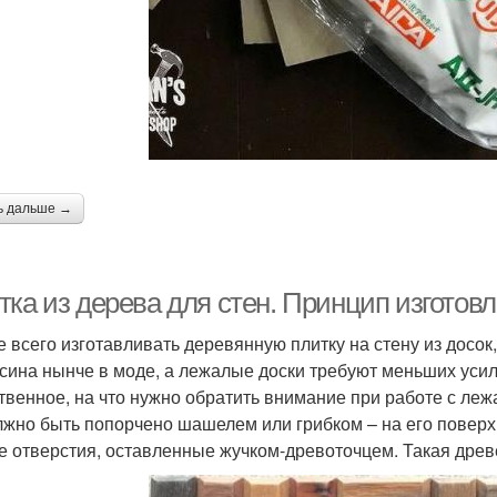
ь дальше →
тка из дерева для стен. Принцип изготов
 всего изготавливать деревянную плитку на стену из досок
сина нынче в моде, а лежалые доски требуют меньших усил
твенное, на что нужно обратить внимание при работе с леж
лжно быть попорчено шашелем или грибком – на его поверх
е отверстия, оставленные жучком-древоточцем. Такая древ