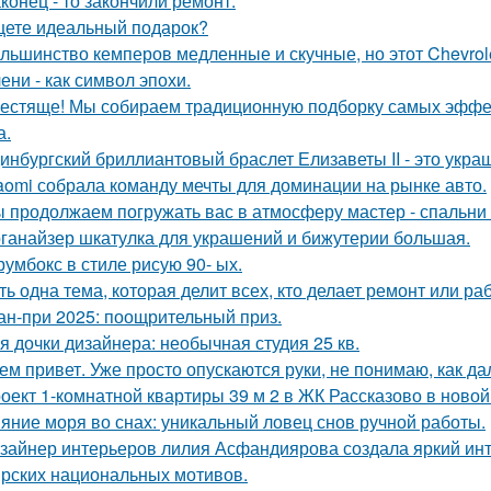
конец - то закончили ремонт.
ете идеальный подарок?
льшинство кемперов медленные и скучные, но этот Chevrole
ени - как символ эпохи.
естяще! Мы собираем традиционную подборку самых эфф
а.
инбургский бриллиантовый браслет Елизаветы II - это укра
aomi собрала команду мечты для доминации на рынке авто.
 продолжаем погружать вас в атмосферу мастер - спальни 
ганайзер шкатулка для украшений и бижутерии большая.
румбокс в стиле рисую 90- ых.
ть одна тема, которая делит всех, кто делает ремонт или ра
ан-при 2025: поощрительный приз.
я дочки дизайнера: необычная студия 25 кв.
ем привет. Уже просто опускаются руки, не понимаю, как да
оект 1-комнатной квартиры 39 м 2 в ЖК Рассказово в новой
яние моря во снах: уникальный ловец снов ручной работы.
зайнер интерьеров лилия Асфандиярова создала яркий инт
рских национальных мотивов.