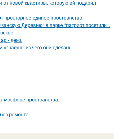
ючи от новой квартиры, которую ей подарил
уют просторное единое пространство.
занскую Деревню" в парке "патриот посетили".
оскве.
ар - деко.
м узнаешь, из чего они сделаны.
 атмосфере пространства.
без ремонта.