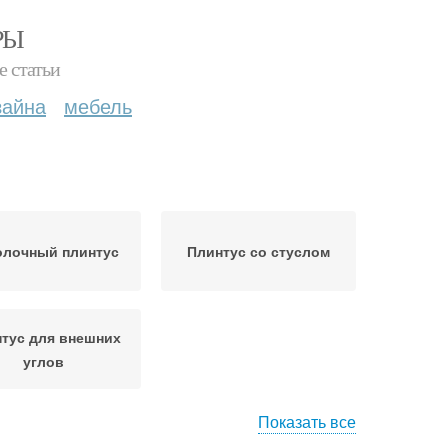
РЫ
е статьи
зайна
мебель
олочный плинтус
Плинтус со стуслом
тус для внешних
углов
Показать все