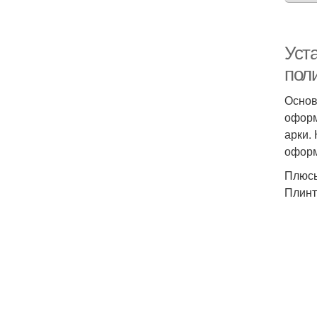
Уст
пол
Основ
оформ
арки.
оформ
Плюсы
Плинт