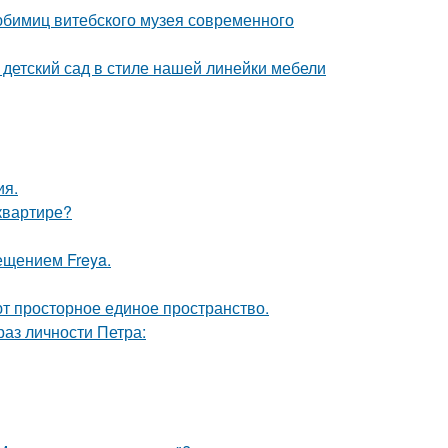
юбимиц витебского музея современного
детский сад в стиле нашей линейки мебели
ия.
квартире?
ещением Freya.
уют просторное единое пространство.
раз личности Петра: