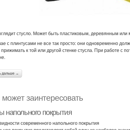
ыглядит стусло. Может быть пластиковым, деревянным или
чае с плинтусами не все так просто: они одновременно дол
 прижимать к той или другой стенке стусла. При работе с 
не.
ь дальше →
 может заинтересовать
ы напольного покрытия
видности современного напольного покрытия
ьное покрытие представляет собой один из наиболее знач