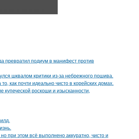
ода превратил подиум в манифест против
нулся шквалом критики из-за небрежного пошива.
то, как почти идеально чисто в корейских домах.
е купеческой роскоши и изысканности,
илд.
изнь.
но при этом всё выполнено аккуратно, чисто и