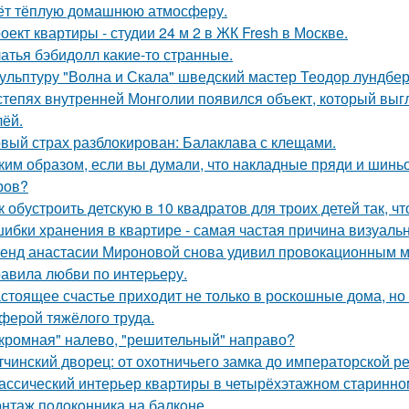
ёт тёплую домашнюю атмосферу.
оект квартиры - студии 24 м 2 в ЖК Fresh в Москве.
атья бэбидолл какие-то странные.
ульптуру "Волна и Скала" шведский мастер Теодор лундберг
степях внутренней Монголии появился объект, который выгл
лёй.
вый страх разблокирован: Балаклава с клещами.
ким образом, если вы думали, что накладные пряди и шинь
ров?
к обустроить детскую в 10 квадратов для троих детей так, ч
ибки хранения в квартире - самая частая причина визуаль
енд анастасии Мироновой снова удивил провокационным м
авила любви по интеpьеpу.
стоящее счастье приходит не только в роскошные дома, но
ферой тяжёлого труда.
кромная" налево, "решительный" направо?
тчинский дворец: от охотничьего замка до императорской р
ассический интерьер квартиры в четырёхэтажном старинном
нтаж пoдoкoнника на балкoне.