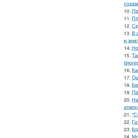
созда
10.
Пр
11.
Пл
12.
Ск
13.
В 
и зем
14.
Но
15.
Та
блоге
16.
Ка
17.
Ош
18.
Бр
19.
Пр
20.
На
атмос
21.
"С
22.
Га
23.
Кл
24.
Мо