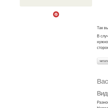
Так в
В слу
нужно
сторо
читат
Вас
Вид
Разно
Напол