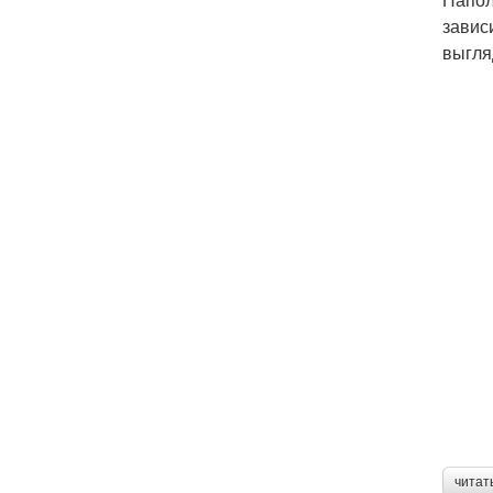
завис
выгля
читат