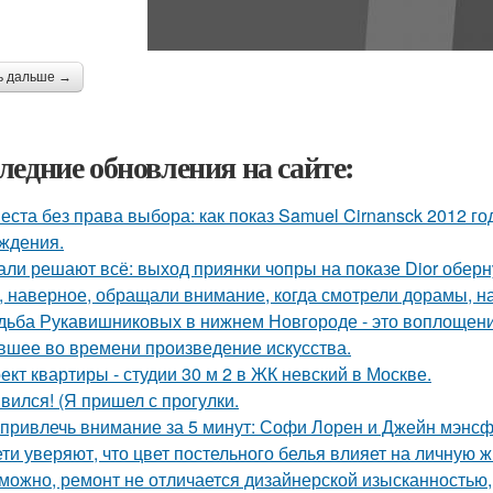
ь дальше →
ледние обновления на сайте:
еста без права выбора: как показ Samuel Cirnansck 2012 г
ждения.
али решают всё: выход приянки чопры на показе Dior обер
, наверное, обращали внимание, когда смотрели дорамы, на 
дьба Рукавишниковых в нижнем Новгороде - это воплощени
вшее во времени произведение искусства.
ект квартиры - студии 30 м 2 в ЖК невский в Москве.
вился! (Я пришел с прогулки.
 привлечь внимание за 5 минут: Софи Лорен и Джейн мэнсф
ети уверяют, что цвет постельного белья влияет на личную ж
можно, ремонт не отличается дизайнерской изысканностью, 