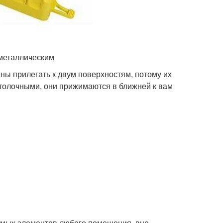
 металлическим
жны прилегать к двум поверхностям, потому их
потолочными, они прижимаются в ближней к вам
имых элементов любого помещения, вне