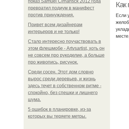
показ Samuel Cirnansck 2012 года
Как
превратил подиум в манифест
Если 
против принуждения.
желоб
Привет всем дизайнерам
уклад
интерьеров и не только!
месте
Стало интересно поучаствовать в
этом флешмобе - Artvsartist, хоть он
не совсем про рукоделие, а больше
про живопись, рисунок.
Среди сосен. Этот дом словно
вырос среди деревьев, и жизнь
здесь течет в собственном ритме -
спокойно, без спешки и лишнего
шума.
5 ошибок в планировке, из-за
которых вы теряете метры.