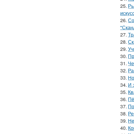
25.
Ры
искус
26.
Со
"Скан
27.
Тр
28.
Ск
29.
Уч
30.
Пр
31.
Че
32.
Ра
33.
Но
34.
И 
35.
Кв
36.
Пё
37.
По
38.
Ре
39.
Не
40.
Ко