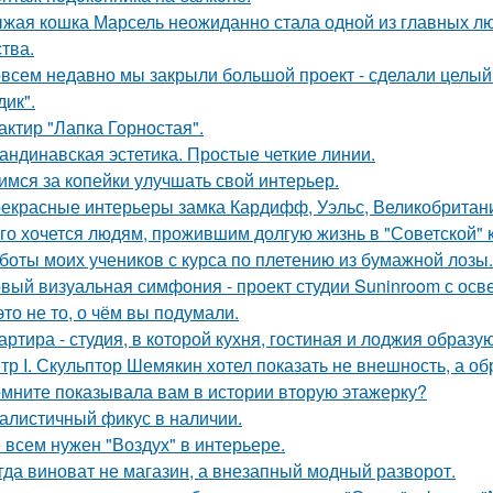
жая кошка Марсель неожиданно стала одной из главных л
ства.
всем недавно мы закрыли большой проект - сделали целый 
дик".
актир "Лапка Горностая".
андинавская эстетика. Простые четкие линии.
имся за копейки улучшать свой интерьер.
екрасные интерьеры замка Кардифф, Уэльс, Великобритан
го хочется людям, прожившим долгую жизнь в "Советской" 
боты моих учеников с курса по плетению из бумажной лозы.
вый визуальная симфония - проект студии Suninroom с осв
это не то, о чём вы подумали.
артира - студия, в которой кухня, гостиная и лоджия образ
тр I. Скульптор Шемякин хотел показать не внешность, а об
мните показывала вам в истории вторую этажерку?
алистичный фикус в наличии.
 всем нужен "Воздух" в интерьере.
гда виноват не магазин, а внезапный модный разворот.