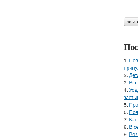
читат
Пос
1.
Нев
прину
2.
Дет
3.
Все
4.
Уса
засты
5.
Про
6.
Поя
7.
Как
8.
В с
9.
Воз