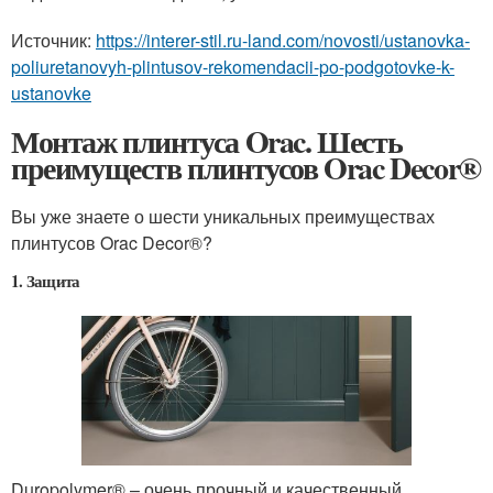
Источник:
https://interer-stil.ru-land.com/novosti/ustanovka-
poliuretanovyh-plintusov-rekomendacii-po-podgotovke-k-
ustanovke
Монтаж плинтуса Orac. Шесть
преимуществ плинтусов Orac Decor®
Вы уже знаете о шести уникальных преимуществах
плинтусов Orac Decor®?
1. Защита
Duropolymer® – очень прочный и качественный