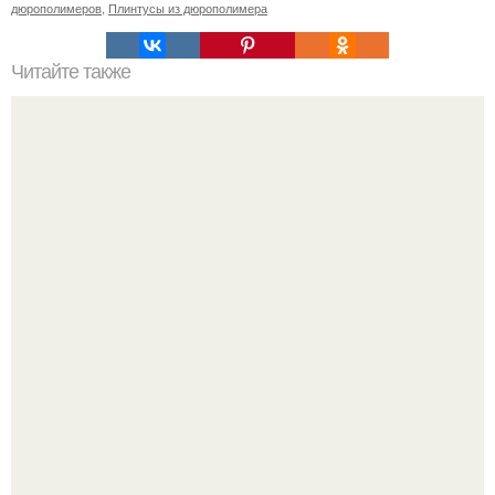
дюрополимеров
,
Плинтусы из дюрополимера
Читайте также
Маленькая ванная комнат 3. 5 кв.
В сети продолжают обсуждать изменения во внешности