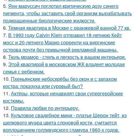
5.
Янн маруссич поглотил критическую дозу синего
пигмента, чтобы заставить свой организм вырабатывать
подкрашенные биологические жидкости.
6.
Темная квартира в Москве с оранжевой ванной 77 кв.
7.
В 1993 году Calvin Klein отправил 18-летнюю Кейт
мосс и 20-летнего Марио сорренти на виргинские
острова почти без привычной рекламной машины.
8.
Тюль мрамор - стиль и лeгкость в вашем интерьере.
9.
Этой квартирой в московском ЖК владеет молодая
семья с ребенком.
10.
Пхеньянские небоскрёбы без окон и с запахом
костра: показуха или суровый быт?
11.
Актёры, которые ненавидят свои супергеройские
костюмы.
12.
Правила любви по интеpьеpу.
13.
Культовое свадебное мини - платье Шерон тейт, из
шелкового муара цвета слоновой кости, считается
воплощением голливудского гламура 1960-х годов.