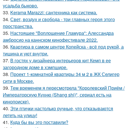
усадьба быково.
33.
Kerama Marazzi: сантехника как система.
34.
Свет, воздух и свобода - три главных героя этого
пространства.
35.
Настоящее "Воплощение Гламура": Алессандра
амбросио на каннском кинофестивале 2022.
36.
Квартира в самом центре Копейска - всё под рукой, а
тишина и уют внутри.
37.
В гостях у дизайнера интерьеров кит Кемп в ее
загородном доме в хэмпшире.
38.
Проект 1-комнатной квартиры 34 м 2 в ЖК Селигер
сити в Москве.
39.
Тем временем я пересмотрела "Королевский Приём /
Императорскую Кухню (Shang shi)", сериал есть на
кинопоиске).
40.
Эти птички настолько ручные, что отказываются
лететь на улицу!
41.
Куда бы вы это поставили?