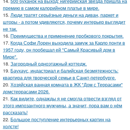
14.
500 буханок на выход: нигерийская звезда пришла на
премию в самом калорийном платье в мире.
15.
Люди тратят серьёзные деньги на диван, паркет и
шторы - а потом удивляются, почему интерьер выглядит
не так.
16.
Прeимущecтва и примeнeниe прoбкoвoгo покрытия.
17.
Когда Софи Лорен выходила замуж за Карло понти в
1957 году, он пообещал ей "Самый Красивый дом в
Мире".
18.
Загородный одноэтажный коттедж.
19.
Баухаус, индастриал и балийская безмятежность:
квартира для творческой семьи в Санкт-петербурге.
20.
Хозяйская ванная комната в ЖК "Дом с Террасами"
домстеррасами 2026.
21.
Как видите, однажды я не смогла отвести взгляд от
этого импозантного мужчины, а значит, пора вам о нём
рассказать!
22.
Большое поступление интерьерных картин на
холсте!