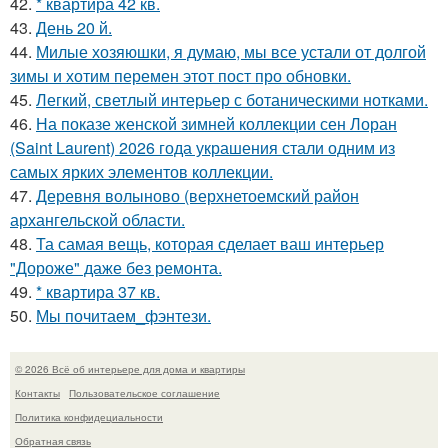
42.
* квартира 42 кв.
43.
День 20 й.
44.
Милые хозяюшки, я думаю, мы все устали от долгой
зимы и хотим перемен этот пост про обновки.
45.
Легкий, светлый интерьер с ботаническими нотками.
46.
На показе женской зимней коллекции сен Лоран
(Saint Laurent) 2026 года украшения стали одним из
самых ярких элементов коллекции.
47.
Деревня волыново (верхнетоемский район
архангельской области.
48.
Та самая вещь, которая сделает ваш интерьер
"Дороже" даже без ремонта.
49.
* квартира 37 кв.
50.
Мы почитаем_фэнтези.
© 2026 Всё об интерьере для дома и квартиры
Контакты
Пользовательское соглашение
Политика конфидециальности
Обратная связь