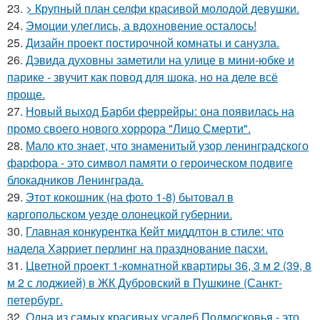
23.
> Крупный план селфи красивой молодой девушки.
24.
Эмоции улеглись, а вдохновение осталось!
25.
Дизайн проект постирочной комнаты и санузла.
26.
Дэвида духовны заметили на улице в мини-юбке и
парике - звучит как повод для шока, но на деле всё
проще.
27.
Новый выход Барби феррейры: она появилась на
промо своего нового хоррора "Лицо Смерти".
28.
Мало кто знает, что знаменитый узор ленинградского
фарфора - это символ памяти о героическом подвиге
блокадников Ленинграда.
29.
Этот кокошник (на фото 1-8) бытовал в
каргопольском уезде олонецкой губернии.
30.
Главная конкурентка Кейт миддлтон в стиле: что
надела Харриет перлинг на празднование пасхи.
31.
Цветной проект 1-комнатной квартиры 36, 3 м 2 (39, 8
м 2 с лоджией) в ЖК Дубровский в Пушкине (Санкт-
петербург.
32.
Одна из самых красивых усадеб Подмосковья - это