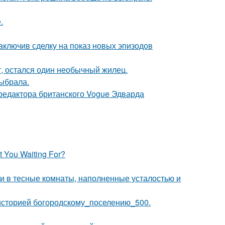
.
заключив сделку на показ новых эпизодов
т, остался один необычный жилец.
ыбрала.
 редактора британского Vogue Эдварда
 You Waiting For?
 и в тесные комнаты, наполненные усталостью и
историей богородскому_поселению_500.