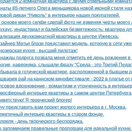
одаётся 2-комнатная квартира с двумя отдельными комната
наты 65-летнего Олега меньшикова новой иконой стиля наз
ловой диван "Николь" в интерьере наших покупателей.
 основе моего селфи сделай фото не изменяя черты моего 
ухаус, индастриал и балийская безмятежность: квартира дл
ализация двухкомнатной квартиры в центре Ижевска.
зайнер Матье блази представил модель, которую в сети уж
нозерская кухня - высший пилотаж!
нажды подруга позвала меня отметить её день рождения в
огие, наверняка, слышали фразу "Среда - это Третий Педаг
бывала в готической квартире, расположенной в бывшем д
швария рай на каннском кинофестивале - 2022 в платье от 
псовое вдохновение - романтизм и утонченность в интерьер
мосферный интерьер квартиры в самом центре Петербурга
иветствую! Я творческий блогер!
чу представить вам проект жилого интерьера в г. Москва.
лектичный интерьер квартиры в старом фонде.
апреля - день творческого беспорядка.
 запоминаем правильные пропорции для идеальной кухни.