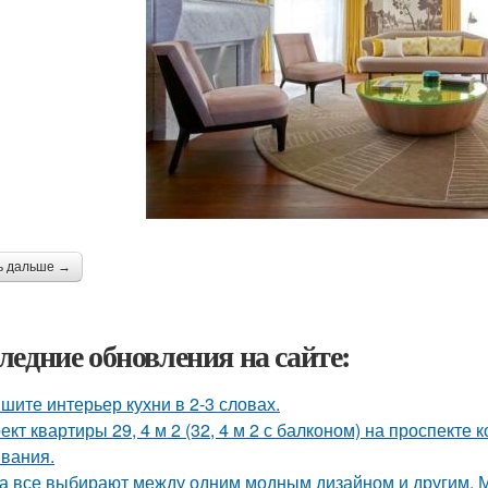
ь дальше →
ледние обновления на сайте:
шите интерьер кухни в 2-3 словах.
ект квартиры 29, 4 м 2 (32, 4 м 2 с балконом) на проспекте
вания.
а все выбирают между одним модным дизайном и другим, 