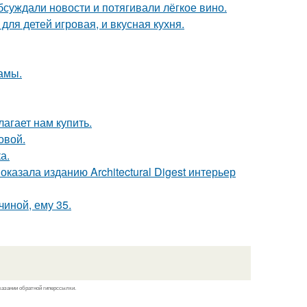
бсуждали новости и потягивали лёгкое вино.
ля детей игровая, и вкусная кухня.
мамы.
лагает нам купить.
овой.
а.
казала изданию Architectural Digest интерьер
чиной, ему 35.
казании обратной гиперссылки.