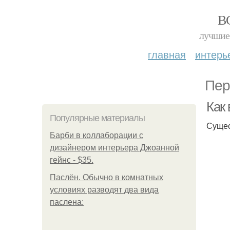
В
лучшие 
главная
интерь
Пер
Как 
Популярные материалы
Сущес
Барби в коллаборации с
дизайнером интерьера Джоанной
гейнс - $35.
Паслён. Обычно в комнатных
условиях разводят два вида
паслена: