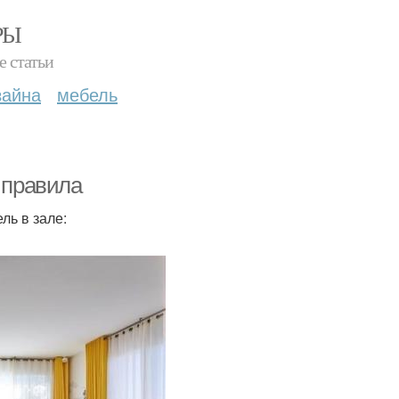
РЫ
е статьи
зайна
мебель
 правила
ль в зале: