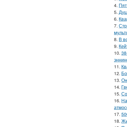
4.
Пят
5.
Душ
6.
Ква
7.
Стр
мульт
8.
В в
9.
Кей
10.
38
эннин
11.
Кв
12.
Бо
13.
Он
14.
Гв
15.
Со
16.
На
атмос
17.
50
18.
Жи