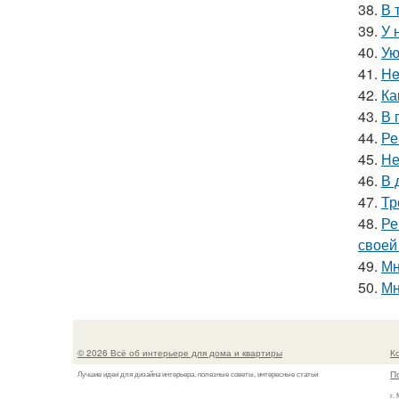
38.
В 
39.
У 
40.
Ую
41.
He
42.
Ка
43.
В 
44.
Ре
45.
Не
46.
В 
47.
Тр
48.
Ре
своей
49.
Мн
50.
Мн
© 2026 Всё об интерьере для дома и квартиры
К
П
Лучшие идеи для дизайна интерьера, полезные советы, интересные статьи
г.