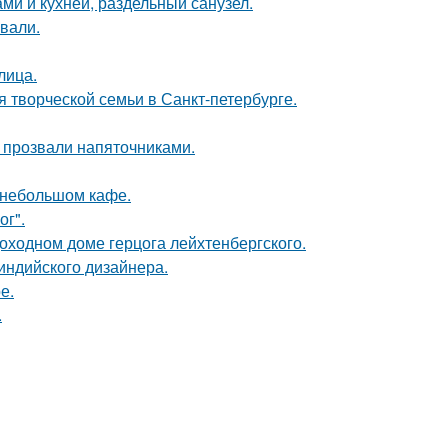
ми и кухней, раздельный санузел.
вали.
лица.
я творческой семьи в Санкт-петербурге.
е прозвали напяточниками.
 небольшом кафе.
ог".
оходном доме герцога лейхтенбергского.
индийского дизайнера.
е.
.