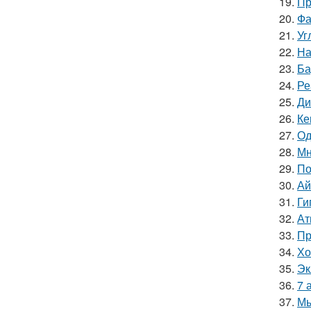
19.
Пр
20.
Фа
21.
Уг
22.
На
23.
Ба
24.
Ре
25.
Ди
26.
Ке
27.
Од
28.
Мн
29.
По
30.
Ай
31.
Ги
32.
Ат
33.
Пр
34.
Хо
35.
Эк
36.
7 
37.
Мы