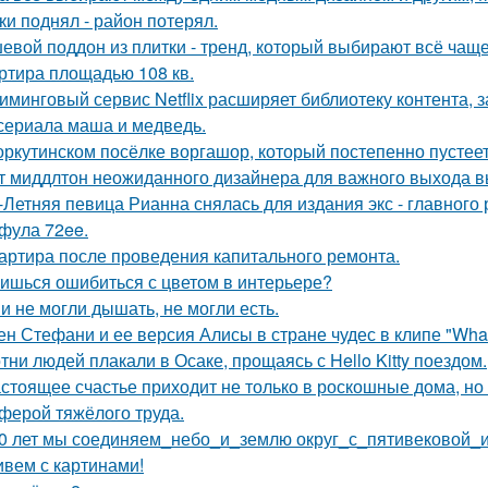
ки поднял - район потерял.
евой поддон из плитки - тренд, который выбирают всё чаще
ртира площадью 108 кв.
иминговый сервис Netflix расширяет библиотеку контента, 
сериала маша и медведь.
оркутинском посёлке воргашор, который постепенно пустее
т миддлтон неожиданного дизайнера для важного выхода в
-Летняя певица Рианна снялась для издания экс - главного
фула 72ee.
артира после проведения капитального ремонта.
ишься ошибиться с цветом в интерьере?
и не могли дышать, не могли есть.
ен Стефани и ее версия Алисы в стране чудес в клипе "What
тни людей плакали в Осаке, прощаясь с Hello Kitty поездом.
стоящее счастье приходит не только в роскошные дома, но
ферой тяжёлого труда.
0 лет мы соединяем_небо_и_землю округ_с_пятивековой_
вем с картинами!