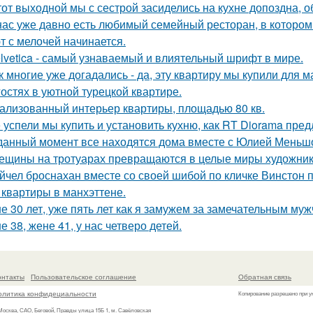
тот выходной мы с сестрой засиделись на кухне допоздна, о
нас уже давно есть любимый семейный ресторан, в котором д
т с мелочей начинается.
lvetica - самый узнаваемый и влиятельный шрифт в мире.
к многие уже догадались - да, эту квартиру мы купили для 
гостях в уютной турецкой квартире.
ализованный интерьер квартиры, площадью 80 кв.
 успели мы купить и установить кухню, как RT Diorama пред
данный момент все находятся дома вместе с Юлией Меньш
ещины на тротуарах превращаются в целые миры художник
йчел броснахан вместе со своей шибой по кличке Винстон по
 квартиры в манхэттене.
е 30 лет, уже пять лет как я замужем за замечательным муж
е 38, жене 41, у нас четверо детей.
онтакты
Пользовательское соглашение
Обратная связь
олитика конфидециальности
Копирование разрешено при у
 Москва, САО, Беговой, Правды улица 15Б 1, м. Савёловская