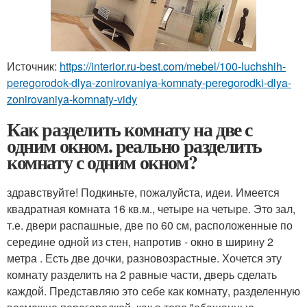
Источник:
https://interior.ru-best.com/mebel/100-luchshih-
peregorodok-dlya-zonirovaniya-komnaty-peregorodki-dlya-
zonirovaniya-komnaty-vidy
Как разделить комнату на две с
одним окном. реально разделить
комнату с одним окном?
здравствуйте! Подкиньте, пожалуйста, идеи. Имеется
квадратная комната 16 кв.м., четыре на четыре. Это зал,
т.е. двери распашные, две по 60 см, расположенные по
середине одной из стен, напротив - окно в ширину 2
метра . Есть две дочки, разновозрастные. Хочется эту
комнату разделить на 2 равные части, дверь сделать
каждой. Представляю это себе как комнату, разделенную