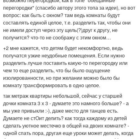
возможно перегородкой, как в топе "обещанные
перегородки" (спасибо автору этого топа за идеи), но вот
вопрос: как быть с окном? там ведь комнаты будут
составлять единой целое, т.е. разделить так, чтобы они
не имели доступ через эту щель(?)друг к другу, не
получится? что-то не соображу с этим окном…
+2 мне кажется, что детям будет некомфортно, ведь
получатся узкие неудобные помещения. Если нужно
разделить лучше поставить какую-то перегородку или
чем то еще разделить, что бы было ощущение
изолированности, но при желании можно было бы
комнату трансформировать в одно целое.
так метраж квартиры небольшой, сейчас у старшей
дочки комната 3 х 3 - думаете это намного больше? - а
мы уже привыкли :-), даже место для танцев есть.
Думаете не стОит делить? как тогда каждому из детей
сделать уютное местечко в общей на двоих комнате? -
одной спать пора, другая еще уроки может делать, когда