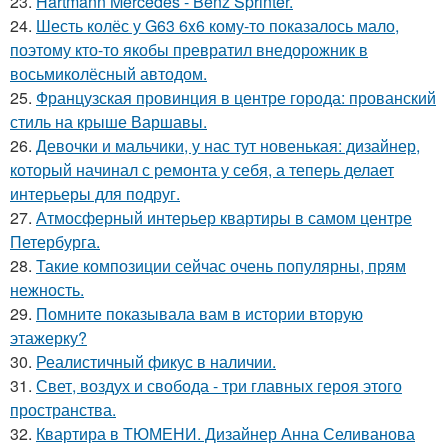
23.
Hartmann Mercedes - Benz Sprinter.
24.
Шесть колёс у G63 6x6 кому-то показалось мало,
поэтому кто-то якобы превратил внедорожник в
восьмиколёсный автодом.
25.
Французская провинция в центре города: прованский
стиль на крыше Варшавы.
26.
Девочки и мальчики, у нас тут новенькая: дизайнер,
который начинал с ремонта у себя, а теперь делает
интерьеры для подруг.
27.
Атмосферный интерьер квартиры в самом центре
Петербурга.
28.
Такие композиции сейчас очень популярны, прям
нежность.
29.
Помните показывала вам в истории вторую
этажерку?
30.
Реалистичный фикус в наличии.
31.
Свет, воздух и свобода - три главных героя этого
пространства.
32.
Квартира в ТЮМЕНИ. Дизайнер Анна Селиванова