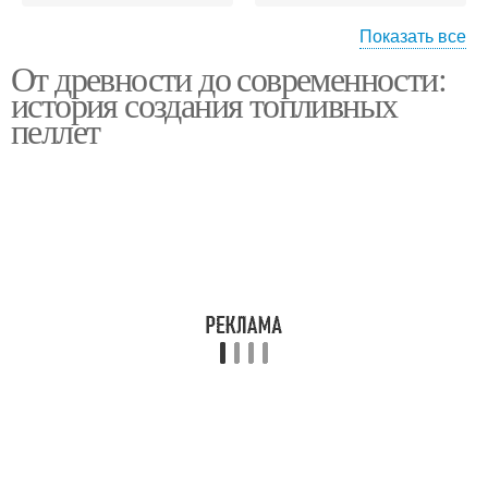
Показать все
От древности до современности:
Пеллет в последние
история создания топливных
десятилетия
пеллет