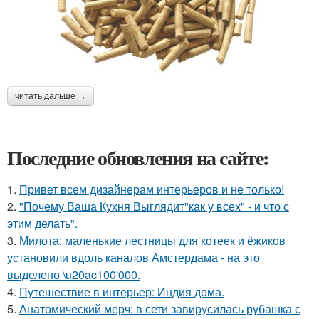
читать дальше →
Последние обновления на сайте:
1.
Привет всем дизайнерам интерьеров и не только!
2.
"Почему Ваша Кухня Выглядит"как у всех" - и что с
этим делать".
3.
Милота: маленькие лестницы для котеек и ёжиков
установили вдоль каналов Амстердама - на это
выделено \u20ac100'000.
4.
Путешествие в интерьер: Индия дома.
5.
Анатомический мерч: в сети завирусилась рубашка с