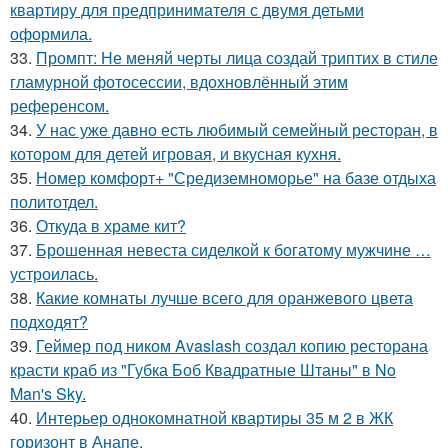
квартиру для предпринимателя с двумя детьми
оформила.
33.
Промпт: Не меняй черты лица создай триптих в стиле
гламурной фотосессии, вдохновлённый этим
референсом.
34.
У нас уже давно есть любимый семейный ресторан, в
котором для детей игровая, и вкусная кухня.
35.
Номер комфорт+ "Средиземноморье" на базе отдыха
политотдел.
36.
Откуда в храме кит?
37.
Брошенная невеста сиделкой к богатому мужчине …
устроилась.
38.
Какие комнаты лучше всего для оранжевого цвета
подходят?
39.
Геймер под ником Avaslash создал копию ресторана
красти краб из "Губка Боб Квадратные Штаны" в No
Man's Sky.
40.
Интерьер однокомнатной квартиры 35 м 2 в ЖК
горизонт в Анапе.