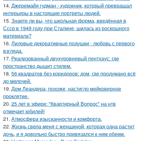
14.
Джеремайя гудман - художник, который превращал
интерьеры в настоящие портреты людей.
15.
Знаете ли вы, что школьная форма, введённая в
Ссср в 1949 году при Сталине, шилась из роскошного
материала?
16.
Лиловые декоративные подушки - любовь с первого
взгляда.
17.
Реализованный двухуровневый пентхаус: где
пространство дышит стилем.
18.
56 квадратов без коридоров: дом, где продумано всё
до мелочей.
19.
Дом Леандера, похоже, настигло мейковерное
проклятие.
20.
25 лет в эфире: "Квартирный Вопрос" на нтв
отмечает юбилей!
21.
Атмосфера изысканности и комфорта.
22.
Жизнь свела меня с женщиной, которая одна растит
дочь, и я довольно быстро привязался к ним обеим.