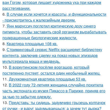
ван Гогом, которая лишает художника уха при каждом
расстегивании.
6.
В случае если хочется и красоты, и функциональности
- присмотритесь к жалюзийным дверям.
7.
Янн маруссич поглотил критическую дозу синего
пигмента, чтобы заставить свой организм вырабатывать
подкрашенные биологические жидкости.
8.
Квартира площадью 108 кв.
9.
Стриминговый сервис Netflix расширяет библиотеку
контента, заключив сделку на показ новых эпизодов
мультсериала маша и медведь.
10.
В воркутинском посёлке воргашор, который
постепенно пустеет, остался один необычный жилец.
11.
Двухкомнатная квартира площадью 53 кв.
12.
В 2022 году 72-летняя женщина случайно похитила
часть экспоната из музея Пикассо в Париже, приняв его
за чью-то забытую одежду.
13.
Представь: ты сидишь, задумчиво грызешь колпачок
от ручки - и вдруг задумываешься: а зачем тут дырка?