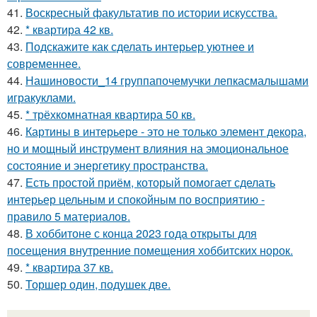
41.
Воскресный факультатив по истории искусства.
42.
* квартира 42 кв.
43.
Подскажите как сделать интерьер уютнее и
современнее.
44.
Нашиновости_14 группапочемучки лепкасмалышами
игракуклами.
45.
* трёхкомнатная квартира 50 кв.
46.
Картины в интерьере - это не только элемент декора,
но и мощный инструмент влияния на эмоциональное
состояние и энергетику пространства.
47.
Есть простой приём, который помогает сделать
интерьер цельным и спокойным по восприятию -
правило 5 материалов.
48.
В хоббитоне с конца 2023 года открыты для
посещения внутренние помещения хоббитских норок.
49.
* квартира 37 кв.
50.
Торшер один, подушек две.