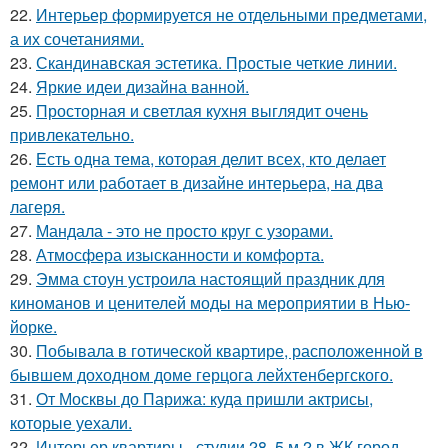
22.
Интерьер формируется не отдельными предметами,
а их сочетаниями.
23.
Скандинавская эстетика. Простые четкие линии.
24.
Яркие идеи дизайна ванной.
25.
Просторная и светлая кухня выглядит очень
привлекательно.
26.
Есть одна тема, которая делит всех, кто делает
ремонт или работает в дизайне интерьера, на два
лагеря.
27.
Мандала - это не просто круг с узорами.
28.
Атмосфера изысканности и комфорта.
29.
Эмма стоун устроила настоящий праздник для
киноманов и ценителей моды на мероприятии в Нью-
йорке.
30.
Побывала в готической квартире, расположенной в
бывшем доходном доме герцога лейхтенбергского.
31.
От Москвы до Парижа: куда пришли актрисы,
которые уехали.
32.
Интерьер квартиры - студии 28, 5 м 2 в ЖК город