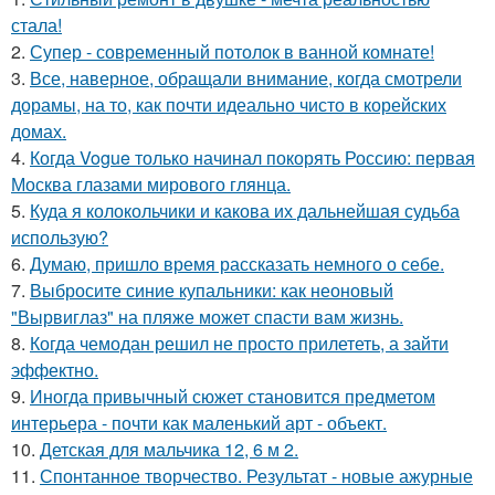
стала!
2.
Супер - современный потолок в ванной комнате!
3.
Все, наверное, обращали внимание, когда смотрели
дорамы, на то, как почти идеально чисто в корейских
домах.
4.
Когда Vogue только начинал покорять Россию: первая
Москва глазами мирового глянца.
5.
Куда я колокольчики и какова их дальнейшая судьба
использую?
6.
Думаю, пришло время рассказать немного о себе.
7.
Выбросите синие купальники: как неоновый
"Вырвиглаз" на пляже может спасти вам жизнь.
8.
Когда чемодан решил не просто прилететь, а зайти
эффектно.
9.
Иногда привычный сюжет становится предметом
интерьера - почти как маленький арт - объект.
10.
Детская для мальчика 12, 6 м 2.
11.
Спонтанное творчество. Результат - новые ажурные