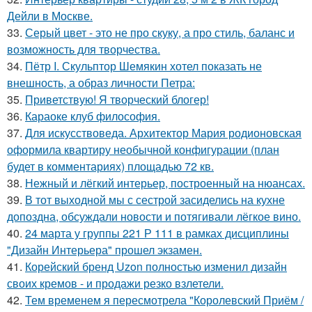
Дейли в Москве.
33.
Серый цвет - это не про скуку, а про стиль, баланс и
возможность для творчества.
34.
Пётр I. Скульптор Шемякин хотел показать не
внешность, а образ личности Петра:
35.
Приветствую! Я творческий блогер!
36.
Караоке клуб философия.
37.
Для искусствоведа. Архитектор Мария родионовская
оформила квартиру необычной конфигурации (план
будет в комментариях) площадью 72 кв.
38.
Нежный и лёгкий интерьер, построенный на нюансах.
39.
В тот выходной мы с сестрой засиделись на кухне
допоздна, обсуждали новости и потягивали лёгкое вино.
40.
24 марта у группы 221 Р 111 в рамках дисциплины
"Дизайн Интерьера" прошел экзамен.
41.
Корейский бренд Uzon полностью изменил дизайн
своих кремов - и продажи резко взлетели.
42.
Тем временем я пересмотрела "Королевский Приём /