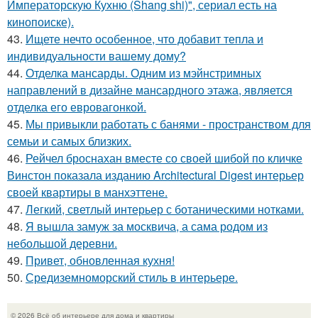
Императорскую Кухню (Shang shi)", сериал есть на
кинопоиске).
43.
Ищете нечто особенное, что добавит тепла и
индивидуальности вашему дому?
44.
Отделка мансарды. Одним из мэйнстримных
направлений в дизайне мансардного этажа, является
отделка его евровагонкой.
45.
Мы привыкли работать с банями - пространством для
семьи и самых близких.
46.
Рейчел броснахан вместе со своей шибой по кличке
Винстон показала изданию Architectural Digest интерьер
своей квартиры в манхэттене.
47.
Легкий, светлый интерьер с ботаническими нотками.
48.
Я вышла замуж за москвича, а сама родом из
небольшой деревни.
49.
Привет, обновленная кухня!
50.
Средиземноморский стиль в интерьере.
© 2026 Всё об интерьере для дома и квартиры