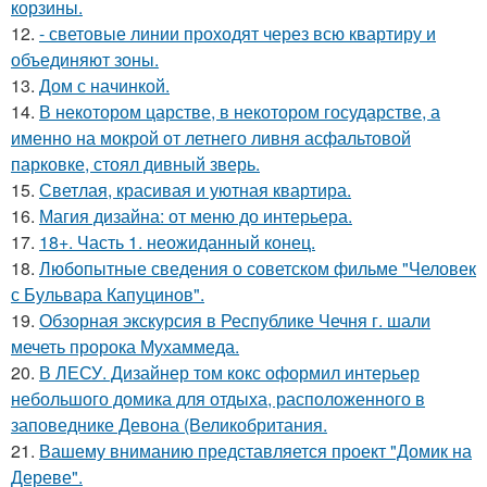
корзины.
12.
- световые линии проходят через всю квартиру и
объединяют зоны.
13.
Дом с начинкой.
14.
В некотором царстве, в некотором государстве, а
именно на мокрой от летнего ливня асфальтовой
парковке, стоял дивный зверь.
15.
Светлая, красивая и уютная квартира.
16.
Магия дизайна: от меню до интерьера.
17.
18+. Часть 1. неожиданный конец.
18.
Любопытные сведения о советском фильме "Человек
с Бульвара Капуцинов".
19.
Обзорная экскурсия в Республике Чечня г. шали
мечеть пророка Мухаммеда.
20.
В ЛЕСУ. Дизайнер том кокс оформил интерьер
небольшого домика для отдыха, расположенного в
заповеднике Девона (Великобритания.
21.
Вашему вниманию представляется проект "Домик на
Дереве".