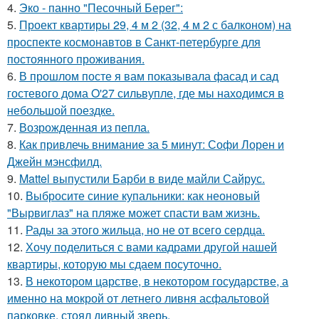
4.
Эко - панно "Песочный Берег":
5.
Проект квартиры 29, 4 м 2 (32, 4 м 2 с балконом) на
проспекте космонавтов в Санкт-петербурге для
постоянного проживания.
6.
В прошлом посте я вам показывала фасад и сад
гостевого дома O'27 сильвупле, где мы находимся в
небольшой поездке.
7.
Возрожденная из пепла.
8.
Как привлечь внимание за 5 минут: Софи Лорен и
Джейн мэнсфилд.
9.
Mattel выпустили Барби в виде майли Сайрус.
10.
Выбросите синие купальники: как неоновый
"Вырвиглаз" на пляже может спасти вам жизнь.
11.
Рады за этого жильца, но не от всего сердца.
12.
Хочу поделиться с вами кадрами другой нашей
квартиры, которую мы сдаем посуточно.
13.
В некотором царстве, в некотором государстве, а
именно на мокрой от летнего ливня асфальтовой
парковке, стоял дивный зверь.