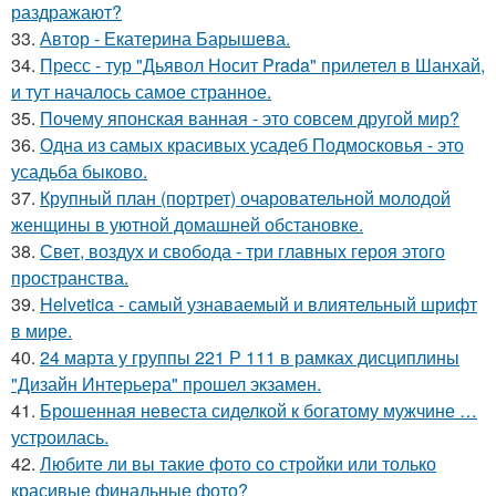
раздражают?
33.
Автор - Екатерина Барышева.
34.
Пресс - тур "Дьявол Носит Prada" прилетел в Шанхай,
и тут началось самое странное.
35.
Почему японская ванная - это совсем другой мир?
36.
Одна из самых красивых усадеб Подмосковья - это
усадьба быково.
37.
Крупный план (портрет) очаровательной молодой
женщины в уютной домашней обстановке.
38.
Свет, воздух и свобода - три главных героя этого
пространства.
39.
Helvetica - самый узнаваемый и влиятельный шрифт
в мире.
40.
24 марта у группы 221 Р 111 в рамках дисциплины
"Дизайн Интерьера" прошел экзамен.
41.
Брошенная невеста сиделкой к богатому мужчине …
устроилась.
42.
Любите ли вы такие фото со стройки или только
красивые финальные фото?