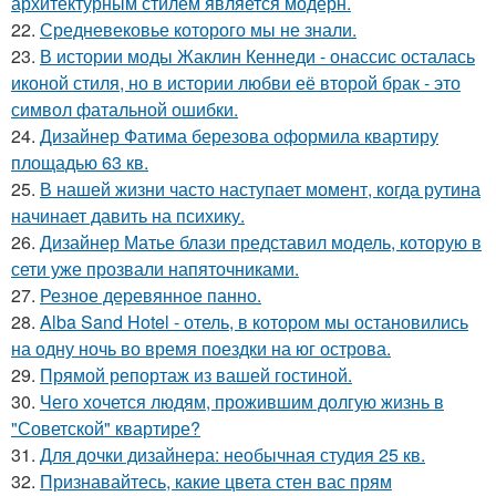
архитектурным стилем является модерн.
22.
Средневековье которого мы не знали.
23.
В истории моды Жаклин Кеннеди - онассис осталась
иконой стиля, но в истории любви её второй брак - это
символ фатальной ошибки.
24.
Дизайнер Фатима березова оформила квартиру
площадью 63 кв.
25.
В нашей жизни часто наступает момент, когда рутина
начинает давить на психику.
26.
Дизайнер Матье блази представил модель, которую в
сети уже прозвали напяточниками.
27.
Резное деревянное панно.
28.
Alba Sand Hotel - отель, в котором мы остановились
на одну ночь во время поездки на юг острова.
29.
Прямой репортаж из вашей гостиной.
30.
Чего хочется людям, прожившим долгую жизнь в
"Советской" квартире?
31.
Для дочки дизайнера: необычная студия 25 кв.
32.
Признавайтесь, какие цвета стен вас прям