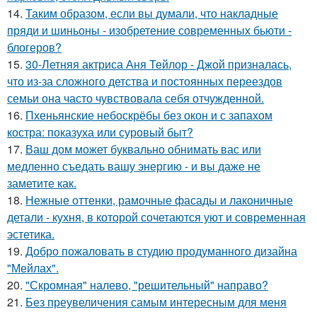
14.
Таким образом, если вы думали, что накладные
пряди и шиньоны - изобретение современных бьюти -
блогеров?
15.
30-Летняя актриса Аня Тейлор - Джой призналась,
что из-за сложного детства и постоянных переездов
семьи она часто чувствовала себя отчужденной.
16.
Пхеньянские небоскрёбы без окон и с запахом
костра: показуха или суровый быт?
17.
Ваш дом может буквально обнимать вас или
медленно съедать вашу энергию - и вы даже не
заметите как.
18.
Нежные оттенки, рамочные фасады и лаконичные
детали - кухня, в которой сочетаются уют и современная
эстетика.
19.
Добро пожаловать в студию продуманного дизайна
"Мейлах".
20.
"Скромная" налево, "решительный" направо?
21.
Без преувеличения самым интересным для меня