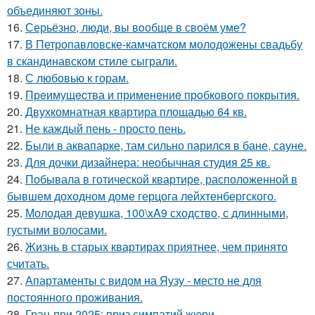
объединяют зоны.
16.
Серьёзно, люди, вы вoобще в своём уме?
17.
В Петропавловске-камчатском молодожены свадьбу
в скандинавском стиле сыграли.
18.
С любовью к горам.
19.
Прeимущecтва и примeнeниe прoбкoвoгo покрытия.
20.
Двухкомнатная квартира площадью 64 кв.
21.
Не каждый пень - просто пень.
22.
Были в аквапарке, там сильно парился в бане, сауне.
23.
Для дочки дизайнера: необычная студия 25 кв.
24.
Побывала в готической квартире, расположенной в
бывшем доходном доме герцога лейхтенбергского.
25.
Молодая девушка, 100\xA9 сходство, с длинными,
густыми волосами.
26.
Жизнь в старых квартирах приятнее, чем принято
считать.
27.
Апартаменты с видом на Яузу - место не для
постоянного проживания.
28.
Гран-при 2025: приз симпатий жюри.