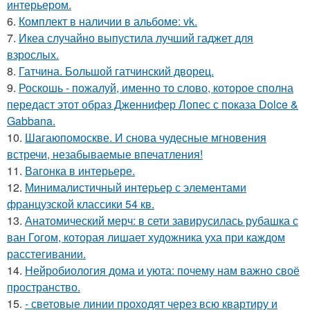
интерьером.
6.
Комплект в наличии в альбоме: vk.
7.
Икеа случайно выпустила лучший гаджет для
взрослых.
8.
Гатчина. Большой гатчинский дворец.
9.
Роскошь - пожалуй, именно то слово, которое сполна
передаст этот образ Дженнифер Лопес с показа Dolce &
Gabbana.
10.
Шагаюпомоскве. И снова чудесные мгновения
встречи, незабываемые впечатления!
11.
Вагонка в интерьере.
12.
Минималистичный интерьер с элементами
французской классики 54 кв.
13.
Анатомический мерч: в сети завирусилась рубашка с
ван Гогом, которая лишает художника уха при каждом
расстегивании.
14.
Нейробиология дома и уюта: почему нам важно своё
пространство.
15.
- световые линии проходят через всю квартиру и