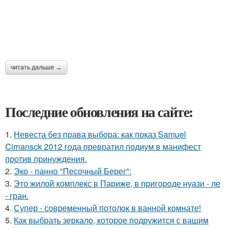
читать дальше →
Последние обновления на сайте:
1.
Невеста без права выбора: как показ Samuel
Cirnansck 2012 года превратил подиум в манифест
против принуждения.
2.
Эко - панно "Песочный Берег":
3.
Это жилой комплекс в Париже, в пригороде нуази - ле
- гран.
4.
Супер - современный потолок в ванной комнате!
5.
Как выбрать зеркало, которое подружится с вашим