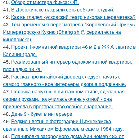
40.
Обзор от мистера фикса: ФП.
41.
В Дзержинске накрыли сеть вебкам - студий.
42.
Как выглядел кусковский театр николая шереметева?
43.
Тем временем я пересмотрела "Королевский Приём /
Императорскую Кухню (Shang shi)", сериал есть на
кинопоиске).
44.
Проект 1-комнатной квартиры 46 м 2 в ЖК Атлантис в
Калининграде.
45.
Реализованный интерьер однокомнатной квартиры,
площадью 48 кв.
46.
Рассказ про китайский дворец следует начать с
самого главного - все интерьеры дворца подлинные.
47.
Полочка на кухню в винтажном стиле, сделанная
своими руками, получилась очень уютной - она
привнесла в пространство особое очарование!
48.
День 9 - букет в интерьере.
49.
Редкие цветные фотографии Нижнекамска,
сделанные Михаилом Ефремовым еще в 1984 году.
50.
Планировка загородного дома Аин номер 483 от