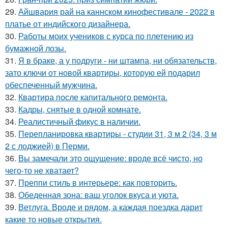
29.
Айшвария рай на каннском кинофестивале - 2022 в
платье от индийского дизайнера.
30.
Работы моих учеников с курса по плетению из
бумажной лозы.
31.
Я в браке, а у подруги - ни штампа, ни обязательств,
зато ключи от новой квартиры, которую ей подарил
обеспеченный мужчина.
32.
Квартира после капитального ремонта.
33.
Кадры, снятые в одной комнате.
34.
Реалистичный фикус в наличии.
35.
Перепланировка квартиры - студии 31, 3 м 2 (34, 3 м
2 с лоджией) в Перми.
36.
Вы замечали это ощущение: вроде всё чисто, но
чего-то не хватает?
37.
Преппи стиль в интерьере: как повторить.
38.
Обеденная зона: ваш уголок вкуса и уюта.
39.
Ветлуга. Вроде и рядом, а каждая поездка дарит
какие то новые открытия.